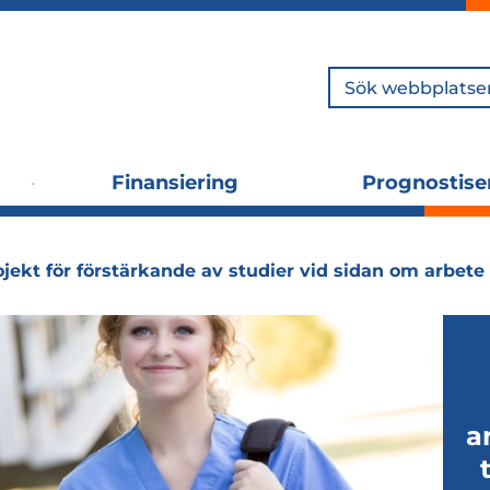
Sök
Finansiering
Prognostise
Utvidga
Utvidga
undermenyn
undermenyn
ojekt för förstärkande av studier vid sidan om arbete
a