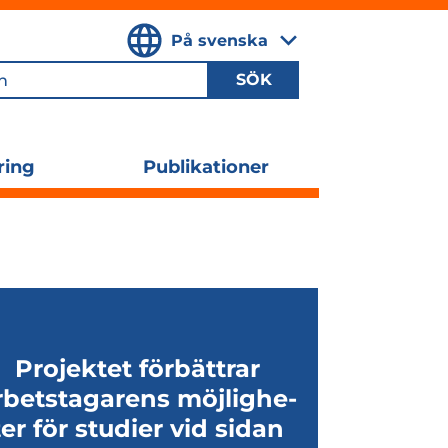
På svenska
,
Välj
språk
ring
Publikationer
Utvidga
undermenyn
Pro­jek­tet för­bätt­rar
rbets­ta­ga­rens möj­lig­he­
ter för stu­dier vid sidan