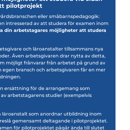
tt pilotprojekt
ovårdsbranschen eller småbarnspedagogik:
hen intresserad av att studera för examen inom
 din arbetstagares möjligheter att studera
betsgivare och läroanstalter tillsammans nya
oder. Även arbetsgivaren drar nytta av detta,
m möjligt frånvarar från arbetet på grund av
 sin egen bransch och arbetsgivaren får en mer
ldningen.
ren ersättning för de arrangemang som
d av arbetstagarens studier (exempelvis
 läroanstalt som anordnar utbildning inom
öreslå gemensamt deltagande i pilotprojektet.
n för pilotprojektet pågår ända till slutet