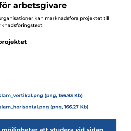
för arbetsgivare
organisationer kan marknadsföra projektet till
rknadsföringstext:
projektet
lam_vertikal.png (png, 156.93 Kb)
lam_horisontal.png (png, 166.27 Kb)
 möjligheter att studera vid sidan