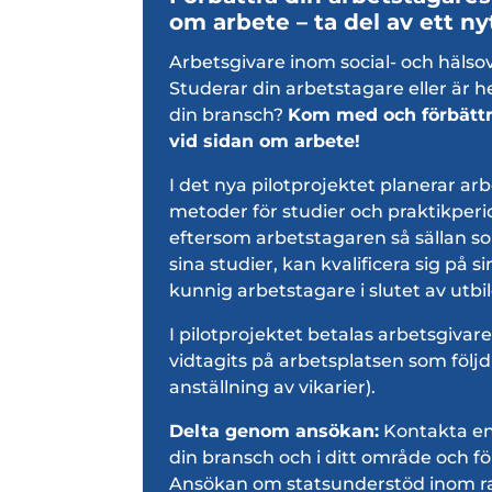
om arbete – ta del av ett ny
Arbetsgivare inom social- och häls
Studerar din arbetstagare eller är 
din bransch?
Kom med och förbättra
vid sidan om arbete!
I det nya pilotprojektet planerar ar
metoder för studier och praktikperi
eftersom arbetstagaren så sällan so
sina studier, kan kvalificera sig på
kunnig arbetstagare i slutet av utbi
I pilotprojektet betalas arbetsgiva
vidtagits på arbetsplatsen som följ
anställning av vikarier).
Delta genom ansökan:
Kontakta en
din bransch och i ditt område och f
Ansökan om statsunderstöd inom rame