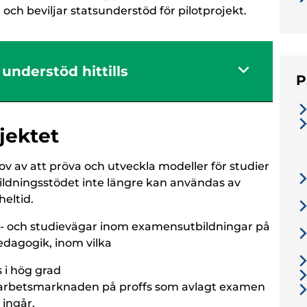
t och beviljar statsunderstöd för pilotprojekt.
understöd hittills
P
jektet
ov av att pröva och utveckla modeller för studier
ildningsstödet inte längre kan användas av
eltid.
är- och studievägar inom examensutbildningar på
edagogik, inom vilka
 i hög grad
 arbetsmarknaden på proffs som avlagt examen
 ingår.