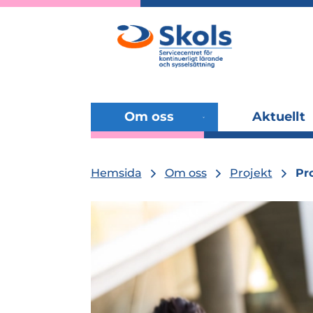
Om oss
Aktuellt
Utvidga
undermenyn
Hemsida
Om oss
Projekt
Pr