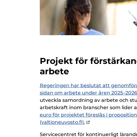
Projekt för förstärka
arbete
Regeringen har beslutat att genomföra e
sidan om arbete under åren 2025–2026 (
utveckla samordning av arbete och stud
arbetskraft inom branscher som lider av
euro för projektet föreslås i propositi
(valtioneuvosto.fi).
Servicecentret för kontinuerligt lärande