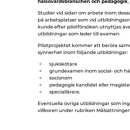
hälsovårdsbranschen och pedagogik
,
Studier vid sidan om arbete inom dess
på arbetsplatser som vid utbildningsor
kunde efter pilotförsöken utnyttjas ä
utbildningar som leder till examen.
Pilotprojektet kommer att beröra samm
synnerhet inom följande utbildningar:
sjukskötare
grundexamen inom social- och hä
socionom
pedagogie kandidat eller magist
speciallärare.
Eventuella övriga utbildningar som i
villkoren under rubriken Målsättningen