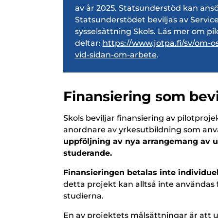
av år 2025. Statsunderstöd kan ansö
Statsunderstödet beviljas av Service
sysselsättning Skols. Läs mer om pi
deltar:
https://www.jotpa.fi/sv/om-o
vid-sidan-om-arbete
.
Finansiering som bevil
Skols beviljar finansiering av pilotproje
anordnare av yrkesutbildning som använ
uppföljning av nya arrangemang av utb
studerande.
Finansieringen betalas inte individue
detta projekt kan alltså inte användas 
studierna.
En av projektets målsättningar är att u