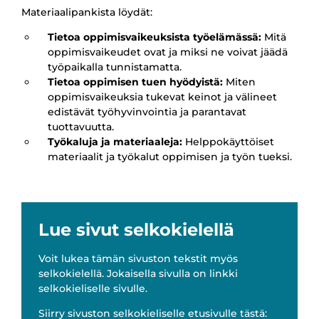
sujuvaksi
Materiaalipankista löydät:
-
Tietoa oppimisvaikeuksista työelämässä:
Mitä
materiaalipankki
oppimisvaikeudet ovat ja miksi ne voivat jäädä
työpaikalla tunnistamatta.
Tietoa oppimisen tuen hyödyistä:
Miten
oppimisvaikeuksia tukevat keinot ja välineet
edistävät työhyvinvointia ja parantavat
tuottavuutta.
Työkaluja ja materiaaleja:
Helppokäyttöiset
materiaalit ja työkalut oppimisen ja työn tueksi.
Lue sivut selkokielellä
Voit lukea tämän sivuston tekstit myös
selkokielellä. Jokaisella sivulla on linkki
selkokieliselle sivulle.
Siirry sivuston selkokieliselle etusivulle tästä: