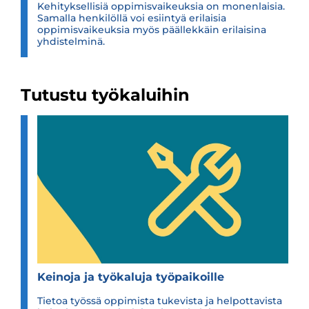
Kehityksellisiä oppimisvaikeuksia on monenlaisia.
Samalla henkilöllä voi esiintyä erilaisia
oppimisvaikeuksia myös päällekkäin erilaisina
yhdistelminä.
Tutustu työkaluihin
Kei­noja ja työ­ka­luja työ­pai­koille
Tietoa työssä oppimista tukevista ja helpottavista