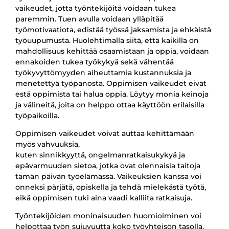
vaikeudet, jotta työntekijöitä voidaan tukea
paremmin. Tuen avulla voidaan ylläpitää
työmotivaatiota, edistää työssä jaksamista ja ehkäistä
työuupumusta.
Huolehtimalla siitä, että kaikilla on
mahdollisuus kehittää osaamistaan ja oppia, voidaan
ennakoiden tukea työkykyä sekä vähentää
työkyvyttömyyden aiheuttamia kustannuksia ja
menetettyä työpanosta.
Oppimisen vaikeudet eivät
estä oppimista tai halua oppia. Löytyy monia keinoja
ja välineitä, joita on helppo ottaa käyttöön erilaisilla
työpaikoilla.
Oppimisen vaikeudet voivat auttaa kehittämään
myös vahvuuksia,
kuten sinnikkyyttä, ongelmanratkaisukykyä ja
epävarmuuden sietoa, jotka ovat olennaisia taitoja
tämän päivän työelämässä. Vaikeuksien kanssa voi
onneksi pärjätä, opiskella ja tehdä mielekästä työtä,
eikä oppimisen tuki aina vaadi kalliita ratkaisuja.
Työntekijöiden moninaisuuden huomioiminen voi
helpottaa työn sujuvuutta koko työyhteisön tasolla,