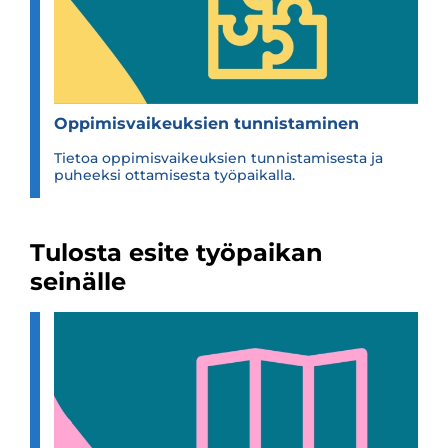
Oppi­mis­vai­keuk­sien tun­nis­ta­mi­nen
Tietoa oppimisvaikeuksien tunnistamisesta ja
puheeksi ottamisesta työpaikalla.
Tulosta esite työpaikan
seinälle