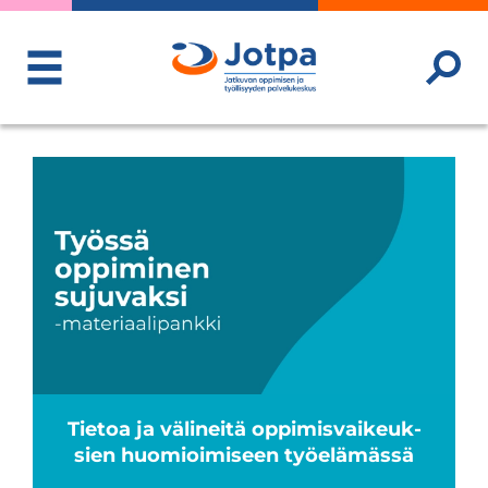
ToggleMenu
Tie­toa ja väli­neitä oppi­mis­vai­keuk­
sien huo­mioi­mi­seen työ­elä­mässä