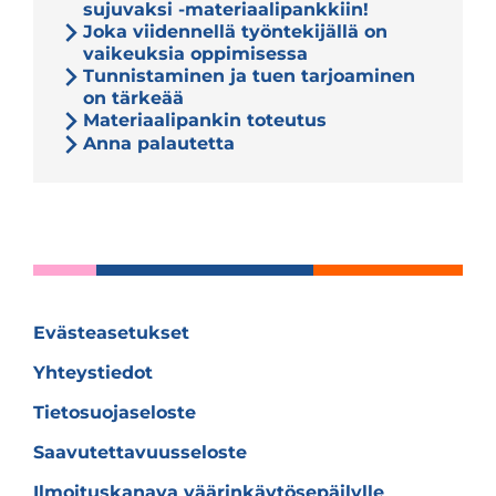
sujuvaksi -materiaalipankkiin!
Joka viidennellä työntekijällä on
vaikeuksia oppimisessa
Tunnistaminen ja tuen tarjoaminen
on tärkeää
Materiaalipankin toteutus
Anna palautetta
Evästeasetukset
Yhteystiedot
Tietosuojaseloste
Saavutettavuusseloste
Ilmoituskanava väärinkäytösepäilylle