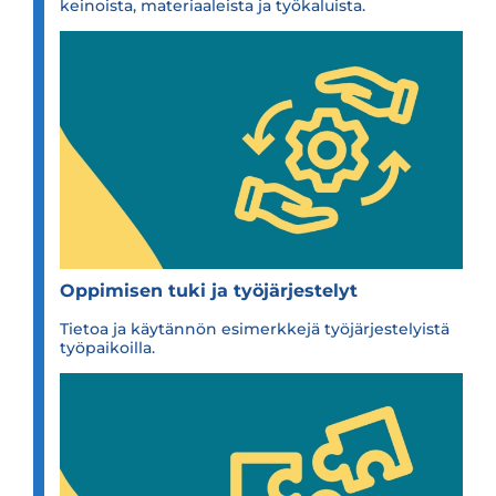
keinoista, materiaaleista ja työkaluista.
Oppi­mi­sen tuki ja työ­jär­jes­te­lyt
Tietoa ja käytännön esimerkkejä työjärjestelyistä
työpaikoilla.