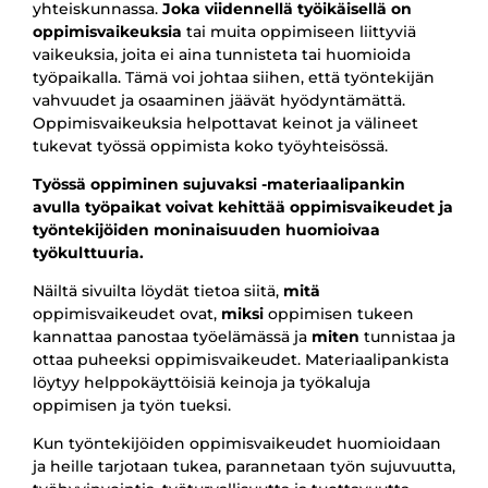
yhteiskunnassa.
Joka viidennellä työikäisellä on
oppimisvaikeuksia
tai muita oppimiseen liittyviä
vaikeuksia, joita ei aina tunnisteta tai huomioida
työpaikalla. Tämä voi johtaa siihen, että työntekijän
vahvuudet ja osaaminen jäävät hyödyntämättä.
Oppimisvaikeuksia helpottavat keinot ja välineet
tukevat työssä oppimista koko työyhteisössä.
Työssä oppiminen sujuvaksi -materiaalipankin
avulla työpaikat voivat kehittää oppimisvaikeudet ja
työntekijöiden moninaisuuden huomioivaa
työkulttuuria.
Näiltä sivuilta löydät tietoa siitä,
mitä
oppimisvaikeudet ovat,
miksi
oppimisen tukeen
kannattaa panostaa työelämässä ja
miten
tunnistaa ja
ottaa puheeksi oppimisvaikeudet. Materiaalipankista
löytyy helppokäyttöisiä keinoja ja työkaluja
oppimisen ja työn tueksi.
Kun työntekijöiden oppimisvaikeudet huomioidaan
ja heille tarjotaan tukea, parannetaan työn sujuvuutta,