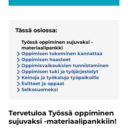
Tässä osiossa:
Työssä oppiminen sujuvaksi -
materiaalipankki
Oppimisen tukeminen kannattaa
Oppimisen haasteet
Oppimisvaikeuksien tunnistaminen
Oppimisen tuki ja työjärjestelyt
Keinoja ja työkaluja työpaikoille
Esitteet ja oppaat
Selkosuomeksi
Työssä
Tervetuloa Työssä oppiminen
oppiminen
sujuvaksi -materiaalipankkiin!