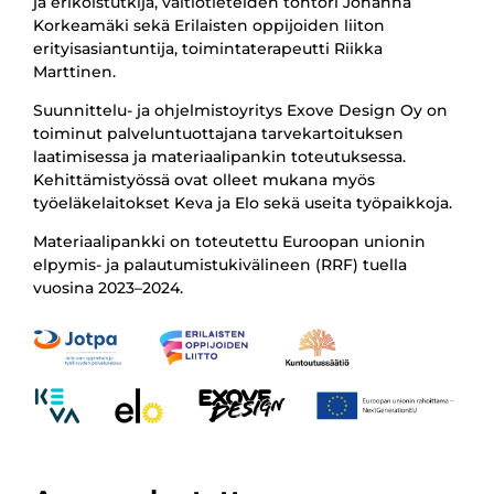
ja erikoistutkija, valtiotieteiden tohtori Johanna
Korkeamäki sekä Erilaisten oppijoiden liiton
erityisasiantuntija, toimintaterapeutti Riikka
Marttinen.
Suunnittelu- ja ohjelmistoyritys Exove Design Oy on
toiminut palveluntuottajana tarvekartoituksen
laatimisessa ja materiaalipankin toteutuksessa.
Kehittämistyössä ovat olleet mukana myös
työeläkelaitokset Keva ja Elo sekä useita työpaikkoja.
Materiaalipankki on toteutettu Euroopan unionin
elpymis- ja palautumistukivälineen (RRF) tuella
vuosina 2023–2024.