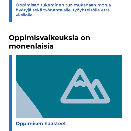
Oppimisen tukeminen tuo mukanaan monia
hyötyjä sekä työnantajalle, työyhteisölle että
yksilölle.
Oppimisvaikeuksia on
monenlaisia
Oppi­mi­sen haas­teet