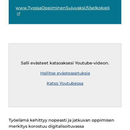
www.TyossaOppiminenSujuvaksi.fi/selkokieli
Remote
video
URL
Salli evästeet katsoaksesi Youtube-videon.
Hallitse evästeasetuksia
Katso Youtubessa
Työelämä kehittyy nopeasti ja jatkuvan oppimisen
merkitys korostuu digitalisoituvassa