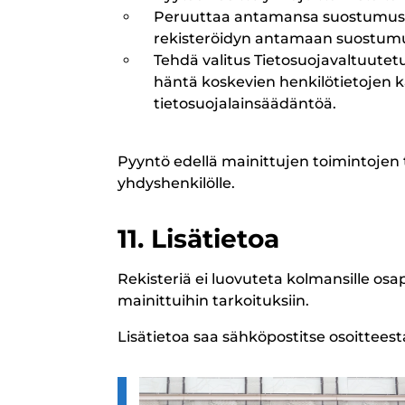
Peruuttaa antamansa suostumus, m
rekisteröidyn antamaan suostum
Tehdä valitus Tietosuojavaltuutetu
häntä koskevien henkilötietojen k
tietosuojalainsäädäntöä.
Pyyntö edellä mainittujen toimintojen 
yhdyshenkilölle.
11. Lisätietoa
Rekisteriä ei luovuteta kolmansille osap
mainittuihin tarkoituksiin.
Lisätietoa saa sähköpostitse osoitteest