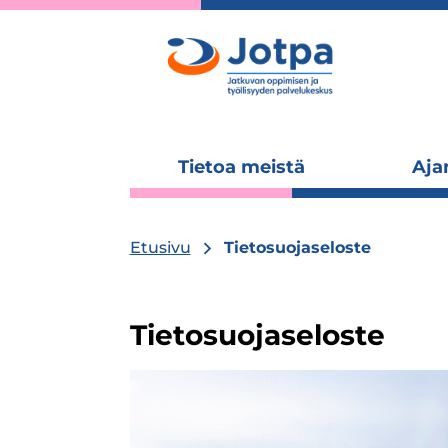
Tietoa meistä
Aja
Laajenna
alavalikko
Etusivu
Tietosuojaseloste
Tietosuojaseloste