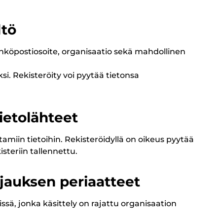
ltö
ähköpostiosoite, organisaatio sekä mahdollinen
ksi. Rekisteröity voi pyytää tietonsa
ietolähteet
tamiin tietoihin. Rekisteröidyllä on oikeus pyytää
steriin tallennettu.
ojauksen periaatteet
issä, jonka käsittely on rajattu organisaation