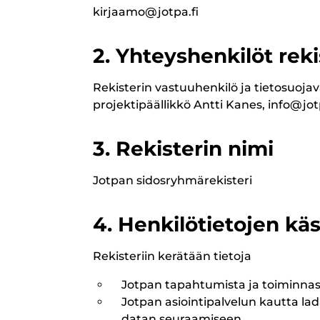
kirjaamo@jotpa.fi
2. Yhteyshenkilöt reki
Rekisterin vastuuhenkilö ja tietosuoja
projektipäällikkö Antti Kanes, info@jot
3. Rekisterin nimi
Jotpan sidosryhmärekisteri
4. Henkilötietojen käs
Rekisteriin kerätään tietoja
Jotpan tapahtumista ja toiminnas
Jotpan asiointipalvelun kautta l
datan seuraamiseen
.