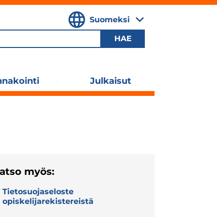
Suomeksi
,
Valitse
kieli
nakointi
Julkaisut
Laajenna
alavalikko
atso myös:
Tietosuojaseloste
opiskelijarekistereistä