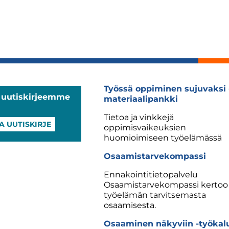
Työssä oppiminen sujuvaksi 
a uutiskirjeemme
materiaalipankki
Tietoa ja vinkkejä
A UUTISKIRJE
oppimisvaikeuksien
huomioimiseen työelämässä
Osaamistarvekompassi
Ennakointitietopalvelu
Osaamistarvekompassi kertoo
työelämän tarvitsemasta
osaamisesta.
Osaaminen näkyviin -työkal