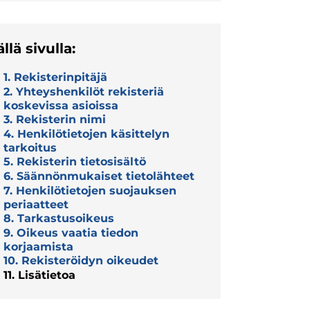
ällä sivulla:
1. Rekisterinpitäjä
2. Yhteyshenkilöt rekisteriä
koskevissa asioissa
3. Rekisterin nimi
4. Henkilötietojen käsittelyn
tarkoitus
5. Rekisterin tietosisältö
6. Säännönmukaiset tietolähteet
7. Henkilötietojen suojauksen
periaatteet
8. Tarkastusoikeus
9. Oikeus vaatia tiedon
korjaamista
10. Rekisteröidyn oikeudet
11. Lisätietoa