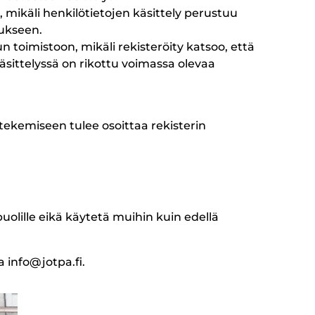
ikäli henkilötietojen käsittely perustuu
ukseen.
n toimistoon, mikäli rekisteröity katsoo, että
äsittelyssä on rikottu voimassa olevaa
tekemiseen tulee osoittaa rekisterin
uolille eikä käytetä muihin kuin edellä
a info@jotpa.fi.