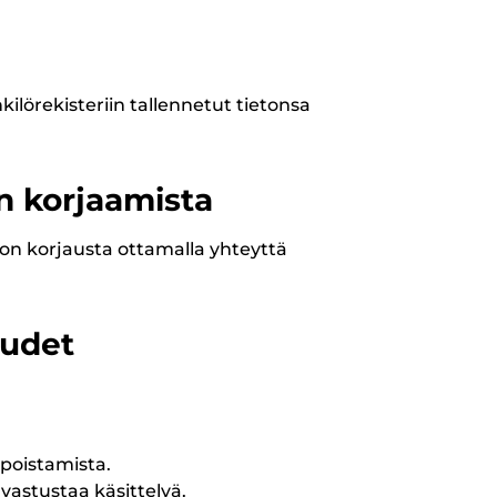
kilörekisteriin tallennetut tietonsa
on korjaamista
edon korjausta ottamalla yhteyttä
eudet
 poistamista.
 vastustaa käsittelyä.