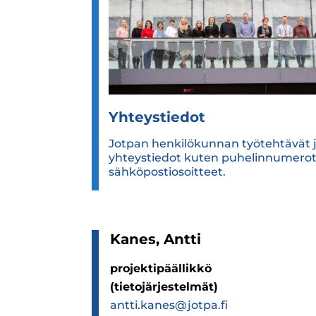
Yhteys­tie­dot
Jotpan henkilökunnan työtehtävät 
yhteystiedot kuten puhelinnumerot
sähköpostiosoitteet.
Kanes, Antti
projektipäällikkö
(tietojärjestelmät)
antti.kanes@jotpa.fi