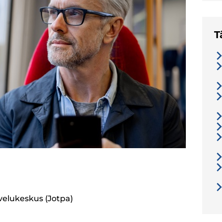
T
velukeskus (Jotpa)