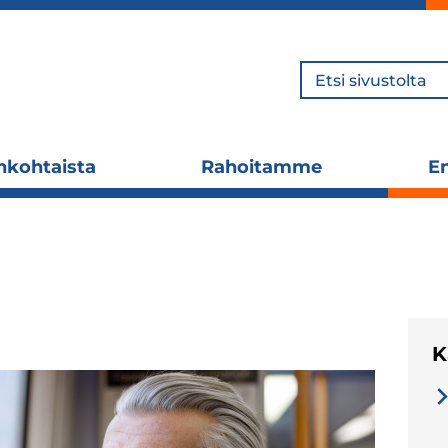
Hae
nkohtaista
Rahoitamme
En
Laajenna
Laajenna
alavalikko
alavalikko
K