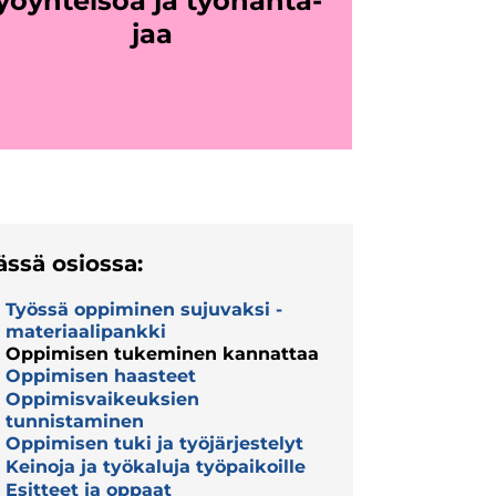
yöyh­tei­söä ja työ­nan­ta­
jaa
ässä osiossa:
Työssä oppiminen sujuvaksi -
materiaalipankki
Oppimisen tukeminen kannattaa
Oppimisen haasteet
Oppimisvaikeuksien
tunnistaminen
Oppimisen tuki ja työjärjestelyt
Keinoja ja työkaluja työpaikoille
Esitteet ja oppaat