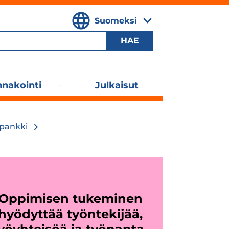
Suomeksi
,
Valitse
kieli
nakointi
Julkaisut
Laajenna
alavalikko
ipankki
Oppi­mi­sen tuke­mi­nen
hyö­dyt­tää työn­te­ki­jää,