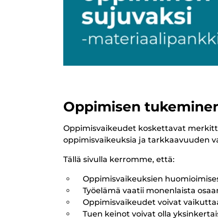
Oppimisen
Oppimisen tukeminen
tukeminen
Oppimisvaikeudet koskettavat merkittäv
kannattaa
oppimisvaikeuksia ja tarkkaavuuden vaik
Tällä sivulla kerromme, että:
Oppimisvaikeuksien huomioimisest
Työelämä vaatii monenlaista osaa
Oppimisvaikeudet voivat vaikutta
Tuen keinot voivat olla yksinkertaisi