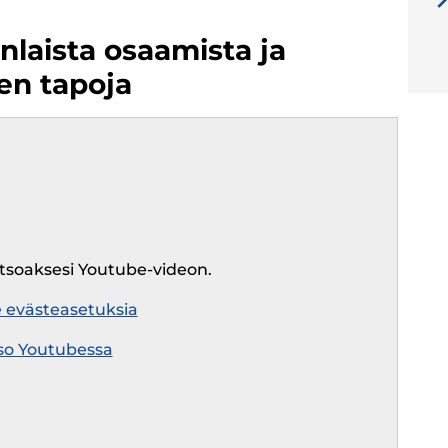
laista osaamista ja
en tapoja
atsoaksesi Youtube-videon.
e evästeasetuksia
so Youtubessa