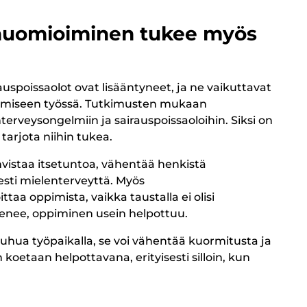
huomioiminen tukee myös
uspoissaolot ovat lisääntyneet, ja ne vaikuttavat
umiseen työssä. Tutkimusten mukaan
terveysongelmiin ja sairauspoissaoloihin. Siksi on
tarjota niihin tukea.
istaa itsetuntoa, vähentää henkistä
esti mielenterveyttä. Myös
aa oppimista, vaikka taustalla ei olisi
enee, oppiminen usein helpottuu.
uhua työpaikalla, se voi vähentää kuormitusta ja
oetaan helpottavana, erityisesti silloin, kun