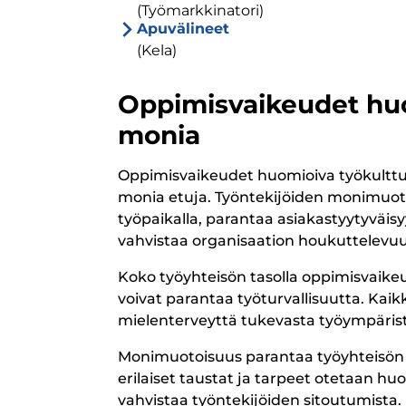
(Työmarkkinatori)
Apuvälineet
(Kela)
Oppimisvaikeudet huo
monia
Oppimisvaikeudet huomioiva työkulttuur
monia etuja. Työntekijöiden monimuotoi
työpaikalla, parantaa asiakastyytyväisy
vahvistaa organisaation houkuttelevuut
Koko työyhteisön tasolla oppimisvaike
voivat parantaa työturvallisuutta. Kaik
mielenterveyttä tukevasta työympärist
Monimuotoisuus parantaa työyhteisön tu
erilaiset taustat ja tarpeet otetaan h
vahvistaa työntekijöiden sitoutumista.