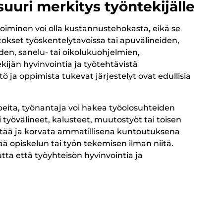
 suuri merkitys työntekijälle
iminen voi olla kustannustehokasta, eikä se
tokset työskentelytavoissa tai apuvälineiden,
en, sanelu- tai oikolukuohjelmien,
ijän hyvinvointia ja työtehtävistä
 ja oppimista tukevat järjestelyt ovat edullisia
rpeita, työnantaja voi hakea työolosuhteiden
 työvälineet, kalusteet, muutostyöt tai toisen
jestää ja korvata ammatillisena kuntoutuksena
ää opiskelun tai työn tekemisen ilman niitä.
ta että työyhteisön hyvinvointia ja