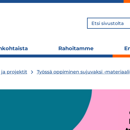
Hae
nkohtaista
Rahoitamme
En
Laajenna
Laajenna
alavalikko
alavalikko
ja projektit
Työssä oppiminen sujuvaksi -materiaal