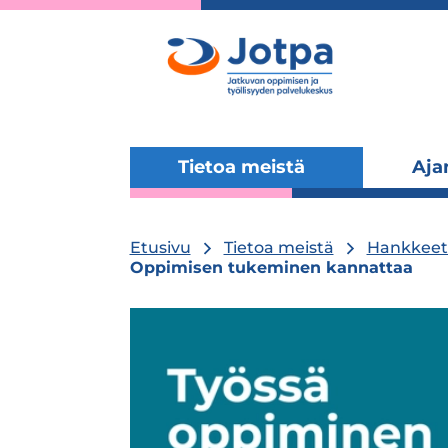
Tietoa meistä
Aja
Laajenna
alavalikko
Etusivu
Tietoa meistä
Hankkeet 
Oppimisen tukeminen kannattaa