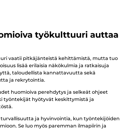
mioiva työkulttuuri auttaa
i vaatii pitkäjänteistä kehittämistä, mutta tuo
suus lisää erilaisia näkökulmia ja ratkaisuja
yttä, taloudellista kannattavuutta sekä
ta ja rekrytointia.
udet huomioiva perehdytys ja selkeät ohjeet
ki työntekijät hyötyvät keskittymistä ja
östä.
rvallisuutta ja hyvinvointia, kun työntekijöiden
uomioon. Se luo myös paremman ilmapiirin ja