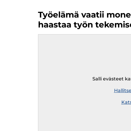
Työelämä vaatii monen
haastaa työn tekemis
Remote
video
URL
Salli evästeet k
Hallits
Kat