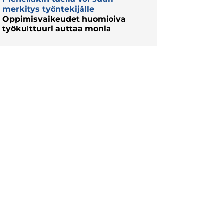
merkitys työntekijälle
Oppimisvaikeudet huomioiva
työkulttuuri auttaa monia