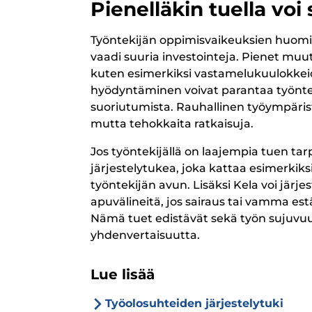
Pienelläkin tuella voi
Työntekijän oppimisvaikeuksien huomio
vaadi suuria investointeja. Pienet muu
kuten esimerkiksi vastamelukuulokkeid
hyödyntäminen voivat parantaa työntek
suoriutumista. Rauhallinen työympäristö
mutta tehokkaita ratkaisuja.
Jos työntekijällä on laajempia tuen ta
järjestelytukea, joka kattaa esimerkiksi
työntekijän avun. Lisäksi Kela voi jär
apuvälineitä, jos sairaus tai vamma est
Nämä tuet edistävät sekä työn sujuvuut
yhdenvertaisuutta.
Lue lisää
Työolosuhteiden järjestelytuki