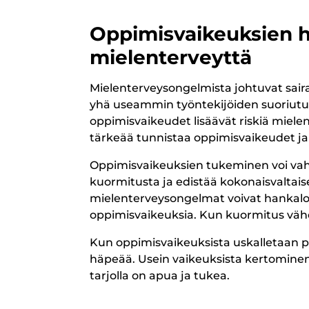
Oppimisvaikeuksien 
mielenterveyttä
Mielenterveysongelmista johtuvat saira
yhä useammin työntekijöiden suoriut
oppimisvaikeudet lisäävät riskiä mielen
tärkeää tunnistaa oppimisvaikeudet ja 
Oppimisvaikeuksien tukeminen voi vahv
kuormitusta ja edistää kokonaisvaltais
mielenterveysongelmat voivat hankaloitt
oppimisvaikeuksia. Kun kuormitus väh
Kun oppimisvaikeuksista uskalletaan p
häpeää. Usein vaikeuksista kertominen k
tarjolla on apua ja tukea.