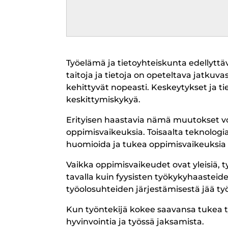
Työelämä ja tietoyhteiskunta edellyttäv
taitoja ja tietoja on opeteltava jatkuvas
kehittyvät nopeasti. Keskeytykset ja t
keskittymiskykyä.
Erityisen haastavia nämä muutokset voiva
oppimisvaikeuksia. Toisaalta teknologi
huomioida ja tukea oppimisvaikeuksia
Vaikka oppimisvaikeudet ovat yleisiä, ty
tavalla kuin fyysisten työkykyhaasteid
työolosuhteiden järjestämisestä jää ty
Kun työntekijä kokee saavansa tukea t
hyvinvointia ja työssä jaksamista.