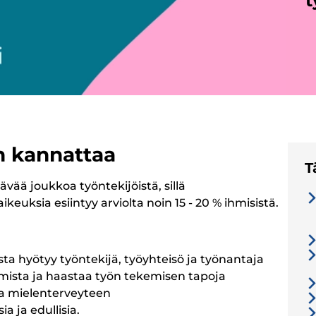
t
 kannattaa
T
ää joukkoa työntekijöistä, sillä
euksia esiintyy arviolta noin 15 - 20 % ihmisistä.
a hyötyy työntekijä, työyhteisö ja työnantaja
mista ja haastaa työn tekemisen tapoja
a mielenterveyteen
a ja edullisia.