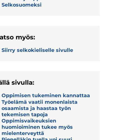
Selkosuomeksi
atso myös:
Siirry selkokieliselle sivulle
ällä sivulla:
Oppimisen tukeminen kannattaa
Työelämä vaatii monenlaista
osaamista ja haastaa työn
tekemisen tapoja
Oppimisvaikeuksien
huomioiminen tukee myös
mielenterveyttä
Pienelläkin tuella voi suuri