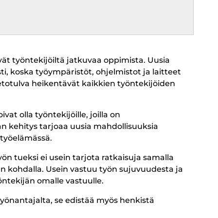
ät työntekijöiltä jatkuvaa oppimista. Uusia
ti, koska työympäristöt, ohjelmistot ja laitteet
ietotulva heikentävät kaikkien työntekijöiden
t olla työntekijöille, joilla on
an kehitys tarjoaa uusia mahdollisuuksia
 työelämässä.
ön tueksi ei usein tarjota ratkaisuja samalla
en kohdalla. Usein vastuu työn sujuvuudesta ja
öntekijän omalle vastuulle.
yönantajalta, se edistää myös henkistä