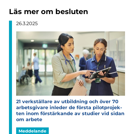
Läs mer om besluten
26.3.2025
21 verk­stäl­lare av utbild­ning och över 70
arbets­gi­vare inle­der de första pilot­pro­jek­
ten inom för­stär­kande av stu­dier vid sidan
om arbete
Meddelande