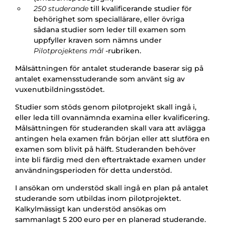
250 studerande
till kvalificerande studier för
behörighet som speciallärare, eller övriga
sådana studier som leder till examen som
uppfyller kraven som nämns under
Pilotprojektens mål
-rubriken.
Målsättningen för antalet studerande baserar sig på
antalet examensstuderande som använt sig av
vuxenutbildningsstödet.
Studier som stöds genom pilotprojekt skall ingå i,
eller leda till ovannämnda examina eller kvalificering.
Målsättningen för studeranden skall vara att avlägga
antingen hela examen från början eller att slutföra en
examen som blivit på hälft. Studeranden behöver
inte bli färdig med den eftertraktade examen under
användningsperioden för detta understöd.
I ansökan om understöd skall ingå en plan på antalet
studerande som utbildas inom pilotprojektet.
Kalkylmässigt kan understöd ansökas om
sammanlagt 5 200 euro per en planerad studerande.