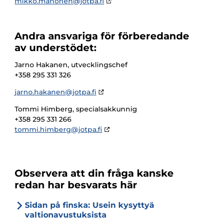
mikko.mahonen@jotpa.fi
Andra ansvariga för förberedande
av understödet:
Jarno Hakanen,
utvecklingschef
+358 295 331 326
jarno.hakanen@jotpa.fi
Tommi Himberg,
specialsakkunnig
+358 295 331 266
tommi.himberg@jotpa.fi
Observera att din fråga kanske
redan har besvarats här
Sidan på finska: Usein kysyttyä
valtionavustuksista