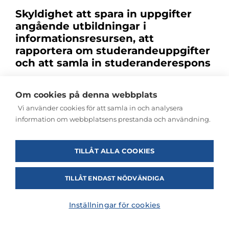
Skyldighet att spara in uppgifter
angående utbildningar i
informationsresursen, att
rapportera om studerandeuppgifter
och att samla in studeranderespons
Anordnare av yrkesutbildning och högskolor för in
uppgifterna om utbildningar normalt i Den
Om cookies på denna webbplats
nationella informationsresursen för undervisning och
Vi använder cookies för att samla in och analysera
utbildning (KOSKI) och i Högskolornas nationella
information om webbplatsens prestanda och användning.
informationsresurs (VIRTA) i enlighet med den
lagstiftning som gäller verkställaren av
utbildningen.
TILLÅT ALLA COOKIES
Eftersom utbildningen finansieras med
understödsmottagarens basfinansiering eller annan
TILLÅT ENDAST NÖDVÄNDIGA
separat finansiering, skall den lämpliga
finansieringskällkoden för finansieringen i fråga
Inställningar för cookies
användas när uppgifter om studierätt och
prestationer under studier registreras i
informationsresurserna. Finansieringskällkoder för