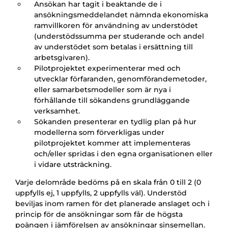
Ansökan har tagit i beaktande de i
ansökningsmeddelandet nämnda ekonomiska
ramvillkoren för användning av understödet
(understödssumma per studerande och andel
av understödet som betalas i ersättning till
arbetsgivaren).
Pilotprojektet experimenterar med och
utvecklar förfaranden, genomförandemetoder,
eller samarbetsmodeller som är nya i
förhållande till sökandens grundläggande
verksamhet.
Sökanden presenterar en tydlig plan på hur
modellerna som förverkligas under
pilotprojektet kommer att implementeras
och/eller spridas i den egna organisationen eller
i vidare utsträckning.
Varje delområde bedöms på en skala från 0 till 2 (0
uppfylls ej, 1 uppfylls, 2 uppfylls väl). Understöd
beviljas inom ramen för det planerade anslaget och i
princip för de ansökningar som får de högsta
poängen i jämförelsen av ansökningar sinsemellan.