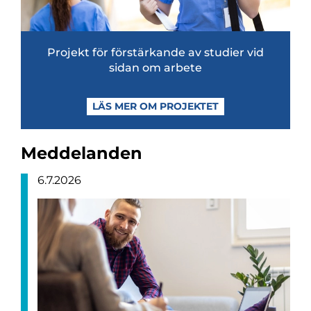
Pro­jekt för för­stär­kande av stu­dier vid
sidan om arbete
LÄS MER OM PROJEKTET
Meddelanden
6.7.2026