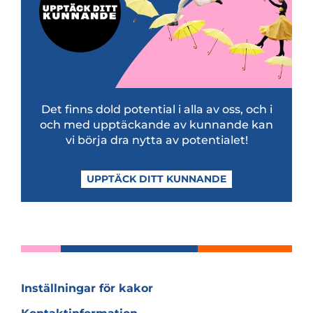
Det finns dold poten­tial i alla av oss, och i
och med upp­täc­kande av kun­nande kan
vi börja dra nytta av poten­ti­a­let!
UPPTÄCK DITT KUNNANDE
Inställningar för kakor