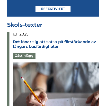
EFFEKTIVITET
Skols-texter
6.11.2025
Det lönar sig att satsa på för­stär­kande av
fång­ars bas­fär­dig­he­ter
Gästinlägg