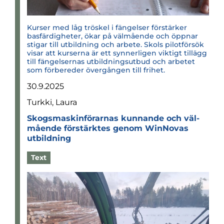
Kurser med låg tröskel i fängelser förstärker
basfärdigheter, ökar på välmående och öppnar
stigar till utbildning och arbete. Skols pilotförsök
visar att kurserna är ett synnerligen viktigt tillägg
till fängelsernas utbildningsutbud och arbetet
som förbereder övergången till frihet.
30.9.2025
Turkki, Laura
Skogs­ma­skin­fö­rar­nas kun­nande och väl­
må­ende för­stärk­tes genom Win­No­vas
utbild­ning
Text