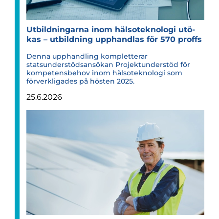
Utbild­ning­arna inom häl­so­tek­no­logi utö­
kas – utbild­ning upp­hand­las för 570 proffs
Denna upphandling kompletterar
statsunderstödsansökan Projektunderstöd för
kompetensbehov inom hälsoteknologi som
förverkligades på hösten 2025.
25.6.2026