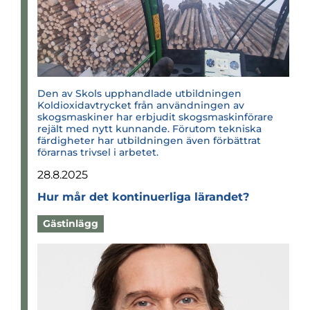
Den av Skols upphandlade utbildningen
Koldioxidavtrycket från användningen av
skogsmaskiner har erbjudit skogsmaskinförare
rejält med nytt kunnande. Förutom tekniska
färdigheter har utbildningen även förbättrat
förarnas trivsel i arbetet.
28.8.2025
Hur mår det kon­ti­nu­er­liga läran­det?
Gästinlägg