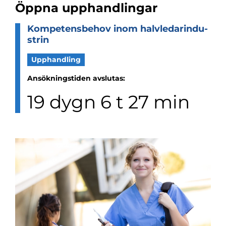
Öppna upphandlingar
Kom­pe­tens­be­hov inom halv­le­dar­in­du­
strin
Upphandling
Ansökningstiden avslutas
:
19
dygn
6
t
27
min