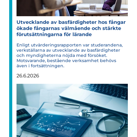
Utveck­lande av bas­fär­dig­he­ter hos fångar
ökade fång­ar­nas väl­må­ende och stärkte
för­ut­sätt­ning­arna för lärande
Enligt utvärderingsrapporten var studerandena,
verkställarna av utvecklande av basfärdigheter
och myndigheterna nöjda med försöket.
Motsvarande, bestående verksamhet behövs
även i fortsättningen.
26.6.2026