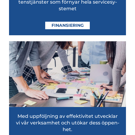
tens­tjäns­ter som för­nyar hela ser­vice­sy­
ste­met
FINANSIERING
Med upp­följ­ning av effek­ti­vi­tet utveck­lar
vi vår verk­sam­het och utö­kar dess öppen­
het.