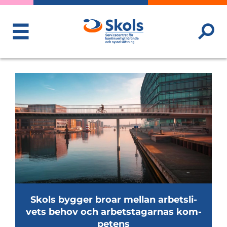
ToggleMenu
Jotpa.fi
hemsida
Skols byg­ger broar mel­lan arbets­li­
vets behov och arbets­ta­gar­nas kom­
pe­tens