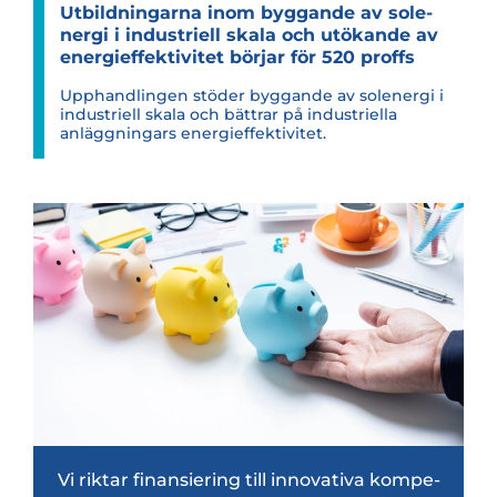
Utbild­ning­arna inom byg­gande av sole­
nergi i indust­ri­ell skala och utö­kande av
ener­gi­ef­fek­ti­vi­tet bör­jar för 520 proffs
Upphandlingen stöder byggande av solenergi i
industriell skala och bättrar på industriella
anläggningars energieffektivitet.
Vi rik­tar finan­sie­ring till inno­va­tiva kom­pe­