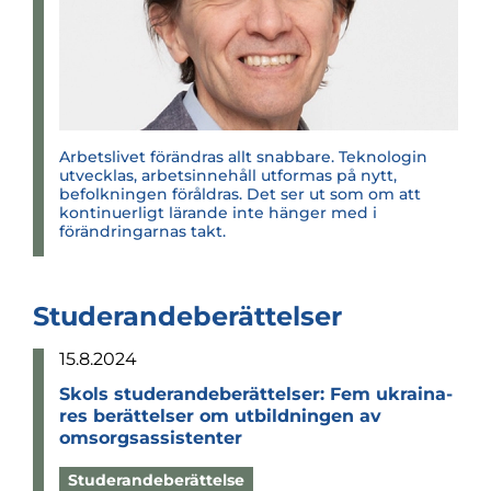
Arbetslivet förändras allt snabbare. Teknologin
utvecklas, arbetsinnehåll utformas på nytt,
befolkningen föråldras. Det ser ut som om att
kontinuerligt lärande inte hänger med i
förändringarnas takt.
Studerandeberättelser
15.8.2024
Skols stu­de­ran­de­be­rät­tel­ser: Fem ukrai­na­
res berät­tel­ser om utbild­ningen av
omsorgsas­si­sten­ter
Studerandeberättelse