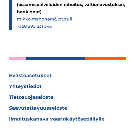
(osaamispalveluiden rahoitus, valtionavustukset,
hankinnat)
mikko.mahonen@jotpa.fi
+358 295 331 343
Evästeasetukset
Yhteystiedot
Tietosuojaseloste
Saavutettavuusseloste
Ilmoituskanava väärinkäytösepäilylle