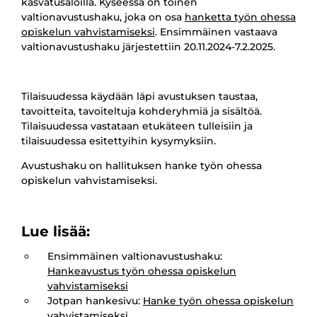
kasvatusaloilla. Kyseessä on toinen
valtionavustushaku, joka on osa
hanketta työn ohessa
opiskelun vahvistamiseksi
. Ensimmäinen vastaava
valtionavustushaku järjestettiin 20.11.2024-7.2.2025.
Tilaisuudessa käydään läpi avustuksen taustaa,
tavoitteita, tavoiteltuja kohderyhmiä ja sisältöä.
Tilaisuudessa vastataan etukäteen tulleisiin ja
tilaisuudessa esitettyihin kysymyksiin.
Avustushaku on hallituksen hanke työn ohessa
opiskelun vahvistamiseksi.
Lue lisää:
Ensimmäinen valtionavustushaku:
Hankeavustus työn ohessa opiskelun
vahvistamiseksi
Jotpan hankesivu:
Hanke työn ohessa opiskelun
vahvistamiseksi