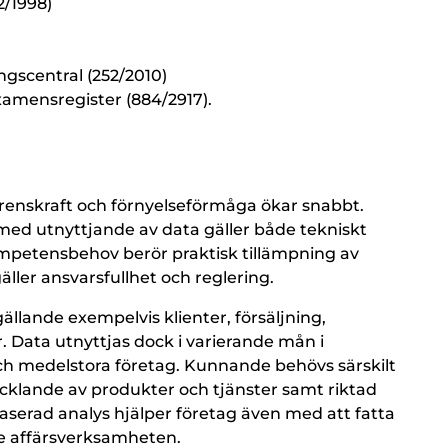
2/1998)
gscentral (252/2010)
xamensregister (884/2917).
renskraft och förnyelseförmåga ökar snabbt.
d utnyttjande av data gäller både tekniskt
petensbehov berör praktisk tillämpning av
ller ansvarsfullhet och reglering.
ällande exempelvis klienter, försäljning,
 Data utnyttjas dock i varierande mån i
ch medelstora företag. Kunnande behövs särskilt
cklande av produkter och tjänster samt riktad
aserad analys hjälper företag även med att fatta
de affärsverksamheten.