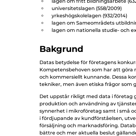
lagen om fritt bildningsarbete (63
universitetslagen (558/2009)
yrkeshögskolelagen (932/2014)
lagen om Sameområdets utbildnin
lagen om nationella studie- och e
Bakgrund
Datas betydelse för företagens konkur
Kompetensbehoven som har att göra me
och kommersiellt kunnande. Dessa kom
tekniker, men även etiska frågor som gä
Det uppstår rikligt med data i företag g
produktion och användning av tjänster.
synnerhet i mikroföretag samt i små o
i fördjupande av kundförståelsen, utve
försäljning och marknadsföring. Datab
bättre och mer aktuella beslut gällan