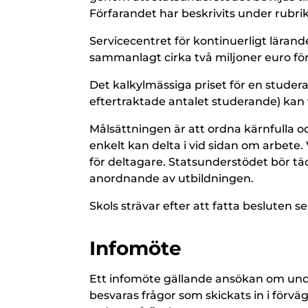
Förfarandet har beskrivits under rubr
Servicecentret för kontinuerligt lärande
sammanlagt cirka två miljoner euro fö
Det kalkylmässiga priset för en studer
eftertraktade antalet studerande) kan 
Målsättningen är att ordna kärnfulla
enkelt kan delta i vid sidan om arbete.
för deltagare. Statsunderstödet bör t
anordnande av utbildningen.
Skols strävar efter att fatta besluten s
Infomöte
Ett infomöte gällande ansökan om und
besvaras frågor som skickats in i förv