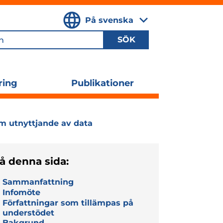
På svenska
,
Välj
språk
ring
Publikationer
Utvidga
undermenyn
m utnyttjande av data
å denna sida:
Sammanfattning
Infomöte
Författningar som tillämpas på
understödet
Bakgrund