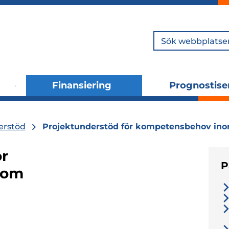
Sök
Finansiering
Prognostise
Utvidga
Utvidga
undermenyn
undermenyn
erstöd
Projektunderstöd för kompetensbehov ino
ör
P
nom