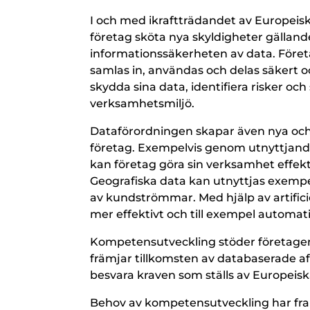
I och med ikraftträdandet av Europeis
företag sköta nya skyldigheter gälland
informationssäkerheten av data. Föret
samlas in, användas och delas säkert o
skydda sina data, identifiera risker och 
verksamhetsmiljö.
Dataförordningen skapar även nya och 
företag. Exempelvis genom utnyttjande a
kan företag göra sin verksamhet effekt
Geografiska data kan utnyttjas exempelv
av kundströmmar. Med hjälp av artifici
mer effektivt och till exempel automat
Kompetensutveckling stöder företagens 
främjar tillkomsten av databaserade a
besvara kraven som ställs av Europeisk
Behov av kompetensutveckling har fr