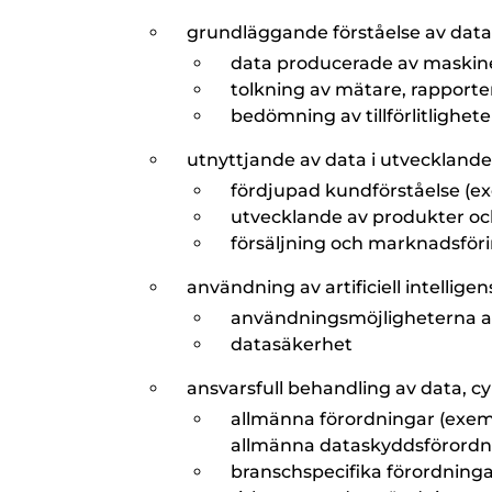
grundläggande förståelse av data
data producerade av maskine
tolkning av mätare, rapporte
bedömning av tillförlitlighet
utnyttjande av data i utveckland
fördjupad kundförståelse (
utvecklande av produkter oc
försäljning och marknadsför
användning av artificiell intellige
användningsmöjligheterna av a
datasäkerhet
ansvarsfull behandling av data, c
allmänna förordningar (exem
allmänna dataskyddsförordni
branschspecifika förordninga