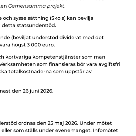
iken
Gemensamma projekt
.
 och sysselsättning (Skols) kan bevilja
r detta statsunderstöd.
ande (beviljat understöd dividerat med det
vara högst 3 000 euro.
 och kortvariga kompetenstjänster som man
 Verksamheten som finansieras bör vara avgiftsfri
äcka totalkostnaderna som uppstår av
enast den 26 juni 2026.
erstöd ordnas den 25 maj 2026. Under mötet
äg eller som ställs under evenemanget. Infomötet