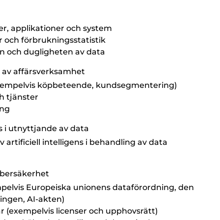
r, applikationer och system
r och förbrukningsstatistik
en och dugligheten av data
e av affärsverksamhet
exempelvis köpbeteende, kundsegmentering)
h tjänster
ing
ns i utnyttjande av data
rtificiell intelligens i behandling av data
ybersäkerhet
pelvis Europeiska unionens dataförordning, den
ngen, AI-akten)
r (exempelvis licenser och upphovsrätt)