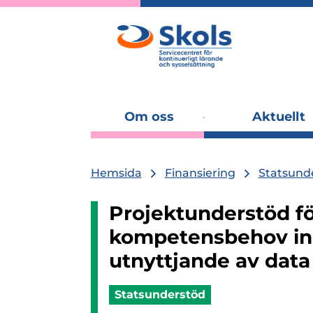
Om oss
Aktuellt
Utvidga
undermenyn
Hemsida
Finansiering
Statsund
Projektunderstöd f
kompetensbehov i
utnyttjande av data
Statsunderstöd