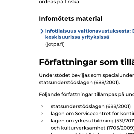
ordnas på finska.
Infomötets material
Infotilaisuus valtionavustuksesta:
keskisuurissa yrityksissä
(jotpa.fi)
Författningar som ti
Understödet beviljas som specialunders
statsunderstödslagen (688/2001).
Följande författningar tillämpas på un
statsunderstödslagen (688/2001)
lagen om Servicecentret för kontin
lagen om yrkesutbildning (531/201
och kulturverksamhet (1705/2009