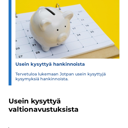
Usein kysyt­tyä han­kin­noista
Tervetuloa lukemaan Jotpan usein kysyttyjä
kysymyksiä hankinnoista.
Usein kysyttyä
valtionavustuksista