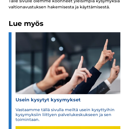
Tälle sivulle olemme koonneet yleisimpiä kysymyksiä
valtionavustuksen hakemisesta ja käyttämisestä.
Lue myös
Usein kysy­tyt kysy­myk­set
Vastaamme tällä sivulla meiltä usein kysyttyihin
kysymyksiin liittyen palvelukeskukseen ja sen
toimintaan.