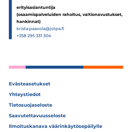
erityisasiantuntija
(osaamispalveluiden rahoitus, valtionavustukset,
hankinnat)
krista.paavola@jotpa.fi
+358 295 331 304
Evästeasetukset
Yhteystiedot
Tietosuojaseloste
Saavutettavuusseloste
Ilmoituskanava väärinkäytösepäilylle