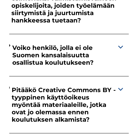
opiskelijoita, joiden työelämään
siirtymistä ja juurtumista
hankkeessa tuetaan?
Voiko henkilö, jolla ei ole
Suomen kansalaisuutta
osallistua koulutukseen?
Pitääkö Creative Commons BY -
tyyppinen käyttöoikeus
myöntää materiaaleille, jotka
ovat jo olemassa ennen
koulutuksen alkamista?