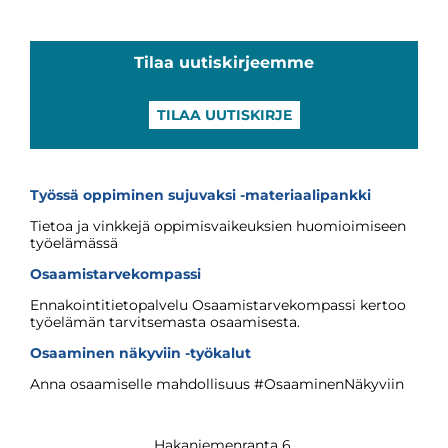
Tilaa uutiskirjeemme
TILAA UUTISKIRJE
Työssä oppiminen sujuvaksi -materiaalipankki
Tietoa ja vinkkejä oppimisvaikeuksien huomioimiseen
työelämässä
Osaamistarvekompassi
Ennakointitietopalvelu Osaamistarvekompassi kertoo
työelämän tarvitsemasta osaamisesta.
Osaaminen näkyviin -työkalut
Anna osaamiselle mahdollisuus #OsaaminenNäkyviin
Hakaniemenranta 6