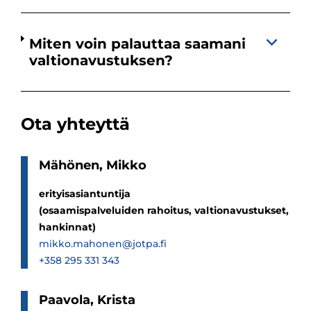
Miten voin palauttaa saamani
valtionavustuksen?
Ota yhteyttä
Mähö­nen, Mikko
erityisasiantuntija
(osaamispalveluiden rahoitus, valtionavustukset,
hankinnat)
mikko.mahonen@jotpa.fi
+358 295 331 343
Paa­vola, Krista