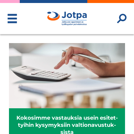
ToggleMenu
Koko­simme vas­tauk­sia usein esi­tet­
tyi­hin kysy­myk­siin val­tio­na­vus­tuk­
sista