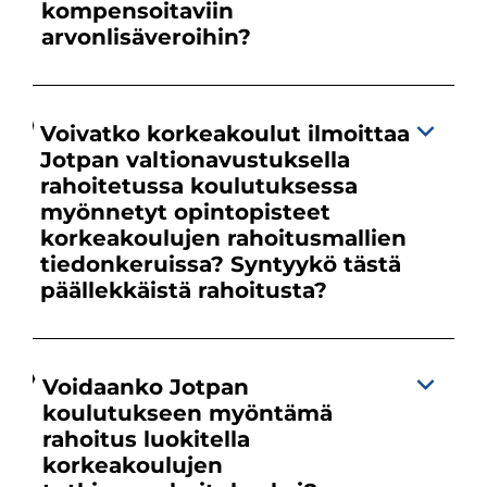
kompensoitaviin
arvonlisäveroihin?
Voivatko korkeakoulut ilmoittaa
Jotpan valtionavustuksella
rahoitetussa koulutuksessa
myönnetyt opintopisteet
korkeakoulujen rahoitusmallien
tiedonkeruissa? Syntyykö tästä
päällekkäistä rahoitusta?
Voidaanko Jotpan
koulutukseen myöntämä
rahoitus luokitella
korkeakoulujen