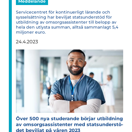
Meddelande
Servicecentret för kontinuerligt lärande och
sysselsättning har beviljat statsunderstöd för
utbildning av omsorgsassistenter till belopp av
hela den utlysta summan, alltså sammanlagt 5,4
miljoner euro.
24.4.2023
Över 500 nya stu­de­rande bör­jar utbild­ning
av omsorgsas­si­sten­ter med stats­un­der­stö­
det bevil­jat på våren 2023