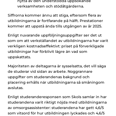
nytta av den understödda uppsökande
verksamheten och stödåtgärderna.
Siffrorna kommer ännu att stiga, eftersom flera av
utbildningarna är fortfarande på hälft. Prestationer
kommer att uppstå ända tills utgången av år 2025.
Enligt nuvarande uppföljningsuppgifter ser det ut
som om att verkställandet av utbildningarna har varit
verkligen kostnadseffektivt: priset på förverkligade
utbildningar har förblivit lägre än vad som
uppskattats.
Majoriteten av deltagarna är sysselsatta, det vill säga
de studerar vid sidan av arbete. Noggrannare
uppgifter om studerandenas bakgrund och
placering erhålls när utbildningarna så småningom
avslutas.
Enligt studeranderesponsen som Skols samlar in har
studerandena varit riktigt nöjda med utbildningarna
av omsorgsassistenter: studerandena har gett 4,6/5
som vitsord för hur utbildningen lyckades och 4,6/5