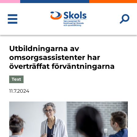
ToggleMenu
Utbildningarna av
omsorgsassistenter har
överträffat förväntningarna
Text
11.7.2024