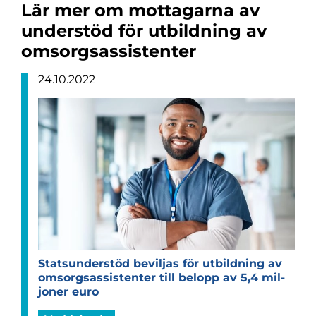
Lär mer om mottagarna av
understöd för utbildning av
omsorgsassistenter
24.10.2022
Stats­un­der­stöd bevil­jas för utbild­ning av
omsorgsas­si­sten­ter till belopp av 5,4 mil­
jo­ner euro