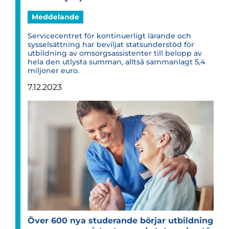
Meddelande
Servicecentret för kontinuerligt lärande och
sysselsättning har beviljat statsunderstöd för
utbildning av omsorgsassistenter till belopp av
hela den utlysta summan, alltså sammanlagt 5,4
miljoner euro.
7.12.2023
Över 600 nya stu­de­rande bör­jar utbild­ning