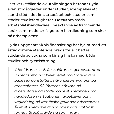
I sitt verkställande av utbildningen betonar Hyria
även stödåtgärder under studier, exempelvis ett
starkt stöd i det finska språket och studier som
stöder studiefärdigheter. Dessutom stöds
arbetsplatshandledare i beaktande av främmande
språk som modersmål genom handledning som sker
på arbetsplatsen.
Hyria uppger att Skols finansiering har hjälpt med att
åstadkomma etablerade praxis för allt bättre
stödande av vuxna som lär sig finska med både
studier och sysselsättning.
Yrkeslärarens och finskalärarens gemensamma
undervisning har blivit regel och förverkligas
både i läroanstaltens närundervisning och på
arbetsplatser. S2-lärarens närvaro på
arbetsplatserna stöder både studeranden och
handledaren i situationer i arbetslivet och i
vägledning på lätt finska gällande arbetspraxis.
Även studiematerial har omskrivits i lättläst
format. Stödåtgärderna som ingår i