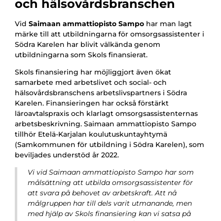
och hälsovårdsbranschen
Vid
Saimaan ammattiopisto Sampo
har man lagt
märke till att utbildningarna för omsorgsassistenter i
Södra Karelen har blivit välkända genom
utbildningarna som Skols finansierat.
Skols finansiering har möjliggjort även ökat
samarbete med arbetslivet och social- och
hälsovårdsbranschens arbetslivspartners i Södra
Karelen. Finansieringen har också förstärkt
läroavtalspraxis och klarlagt omsorgsassistenternas
arbetsbeskrivning. Saimaan ammattiopisto Sampo
tillhör Etelä-Karjalan koulutuskuntayhtymä
(Samkommunen för utbildning i Södra Karelen), som
beviljades understöd år 2022.
Vi vid Saimaan ammattiopisto Sampo har som
målsättning att utbilda omsorgsassistenter för
att svara på behovet av arbetskraft. Att nå
målgruppen har till dels varit utmanande, men
med hjälp av Skols finansiering kan vi satsa på