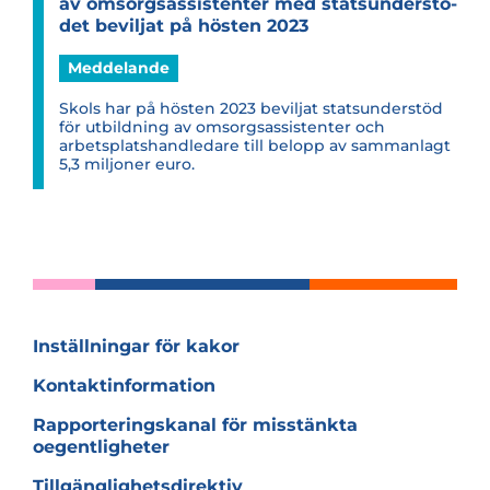
av omsorgsas­si­sten­ter med stats­un­der­stö­
det bevil­jat på hös­ten 2023
Meddelande
Skols har på hösten 2023 beviljat statsunderstöd
för utbildning av omsorgsassistenter och
arbetsplatshandledare till belopp av sammanlagt
5,3 miljoner euro.
Inställningar för kakor
Kontaktinformation
Rapporteringskanal för misstänkta
oegentligheter
Tillgänglighetsdirektiv