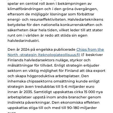
spelar en central roll även i bekämpningen av
klimatförändringen och i den gröna övergången,
eftersom de möjliggör lösningar som förbättrar
energi- och resurseffektiviteten. Halvledarteknikens
betydelse för den nationella konkurrenskraften och
säkerheten ökar hela tiden, vilket leder till att stater
runt om i världen är redo att stöda sin egen
halvledarindustri.
Den år 2024 på engelska publicerade
Chips from the
North -strategin (teknologiateollisuus.fi)
beskriver
Finlands halvledarsektors nuläge, styrkor och
målsättningar för tillväxt. Enligt strategin erbjuder
sektorn en viktig möjlighet för Finland att öka export
och skapa högproduktiva arbetsplatser. Den
inhemska chipssektorns omsättning kunde enligt
strategin även tredubblas till 5–6 miljarder euro
innan år 2035. Samtidigt uppskattas cirka 15 000 nya
arbetsplatser uppstå inom andra branscher genom
indirekta påverkningar. Den ekonomiska effekten
uppskattas stiga till och med till 90–180 miljarder