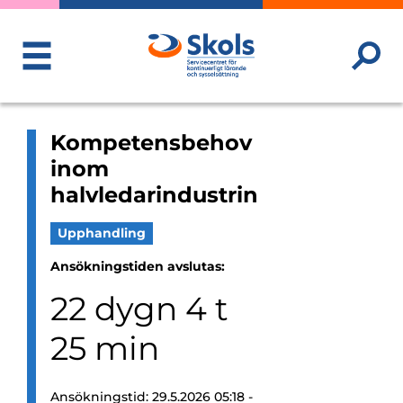
ToggleMenu
Kompetensbehov
inom
halvledarindustrin
Upphandling
Ansökningstiden avslutas:
22
dygn
4
t
25
min
Ansökningstid: 29.5.2026 05:18 -