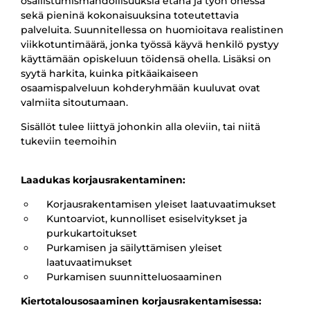
osallistumismahdollisuuksia etänä ja työn ohessa
sekä pieninä kokonaisuuksina toteutettavia
palveluita. Suunnitellessa on huomioitava realistinen
viikkotuntimäärä, jonka työssä käyvä henkilö pystyy
käyttämään opiskeluun töidensä ohella. Lisäksi on
syytä harkita, kuinka pitkäaikaiseen
osaamispalveluun kohderyhmään kuuluvat ovat
valmiita sitoutumaan.
Sisällöt tulee liittyä johonkin alla oleviin, tai niitä
tukeviin teemoihin
Laadukas korjausrakentaminen:
Korjausrakentamisen yleiset laatuvaatimukset
Kuntoarviot, kunnolliset esiselvitykset ja
purkukartoitukset
Purkamisen ja säilyttämisen yleiset
laatuvaatimukset
Purkamisen suunnitteluosaaminen
Kiertotalousosaaminen korjausrakentamisessa: