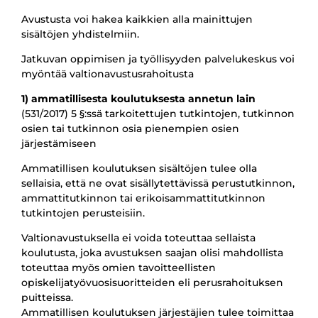
Avustusta voi hakea kaikkien alla mainittujen
sisältöjen yhdistelmiin.
Jatkuvan oppimisen ja työllisyyden palvelukeskus voi
myöntää valtionavustusrahoitusta
1) ammatillisesta koulutuksesta annetun lain
(531/2017) 5 §:ssä tarkoitettujen tutkintojen, tutkinnon
osien tai tutkinnon osia pienempien osien
järjestämiseen
Ammatillisen koulutuksen sisältöjen tulee olla
sellaisia, että ne ovat sisällytettävissä perustutkinnon,
ammattitutkinnon tai erikoisammattitutkinnon
tutkintojen perusteisiin.
Valtionavustuksella ei voida toteuttaa sellaista
koulutusta, joka avustuksen saajan olisi mahdollista
toteuttaa myös omien tavoitteellisten
opiskelijatyövuosisuoritteiden eli perusrahoituksen
puitteissa.
Ammatillisen koulutuksen järjestäjien tulee toimittaa