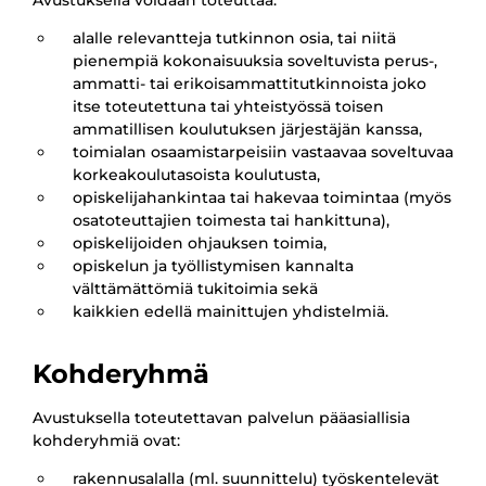
Avustuksella voidaan toteuttaa:
alalle relevantteja tutkinnon osia, tai niitä
pienempiä kokonaisuuksia soveltuvista perus-,
ammatti- tai erikoisammattitutkinnoista joko
itse toteutettuna tai yhteistyössä toisen
ammatillisen koulutuksen järjestäjän kanssa,
toimialan osaamistarpeisiin vastaavaa soveltuvaa
korkeakoulutasoista koulutusta,
opiskelijahankintaa tai hakevaa toimintaa (myös
osatoteuttajien toimesta tai hankittuna),
opiskelijoiden ohjauksen toimia,
opiskelun ja työllistymisen kannalta
välttämättömiä tukitoimia sekä
kaikkien edellä mainittujen yhdistelmiä.
Kohderyhmä
Avustuksella toteutettavan palvelun pääasiallisia
kohderyhmiä ovat:
rakennusalalla (ml. suunnittelu) työskentelevät