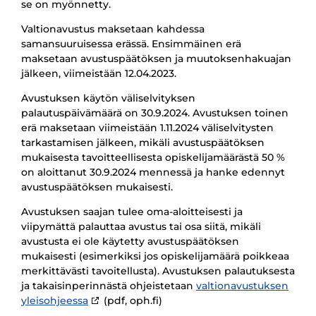
se on myönnetty.
Valtionavustus maksetaan kahdessa
samansuuruisessa erässä. Ensimmäinen erä
maksetaan avustuspäätöksen ja muutoksenhakuajan
jälkeen, viimeistään 12.04.2023.
Avustuksen käytön väliselvityksen
palautuspäivämäärä on 30.9.2024. Avustuksen toinen
erä maksetaan viimeistään 1.11.2024 väliselvitysten
tarkastamisen jälkeen, mikäli avustuspäätöksen
mukaisesta tavoitteellisesta opiskelijamäärästä 50 %
on aloittanut 30.9.2024 mennessä ja hanke edennyt
avustuspäätöksen mukaisesti.
Avustuksen saajan tulee oma-aloitteisesti ja
viipymättä palauttaa avustus tai osa siitä, mikäli
avustusta ei ole käytetty avustuspäätöksen
mukaisesti (esimerkiksi jos opiskelijamäärä poikkeaa
merkittävästi tavoitellusta). Avustuksen palautuksesta
ja takaisinperinnästä ohjeistetaan
valtionavustuksen
yleisohjeessa
(pdf, oph.fi)