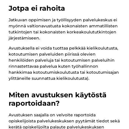
Jotpa ei rahoita
Jatkuvan oppimisen ja työllisyyden palvelukeskus ei
myönnä valtionavustusta kokonaisten ammatillisten
tutkintojen tai kokonaisten korkeakoulututkintojen
järjestämiseen.
Avustuksella ei voida tuottaa pelkkää kielikoulutusta,
kotoutumisen palveluiden piirissä olevien
henkilöiden palveluja tai kotoutumisen palveluihin
rinnastettavaa palvelua kuten työhallinnon
hankkimaa kotoutumiskoulutusta tai kotoutumisajan
ylittäneille suunnattua kielikoulutusta).
Miten avustuksen käytöstä
raportoidaan?
Avustuksen saajalla on velvoite raportoida
opiskelijoista palvelukeskuksen pyytämät tiedot sekä
kerätä opiskelijoilta palaute palvelukeskuksen