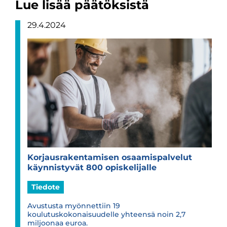
Lue lisää päätöksistä
29.4.2024
Kor­jaus­ra­ken­ta­mi­sen osaa­mis­pal­ve­lut
käyn­nis­ty­vät 800 opis­ke­li­jalle
Tiedote
Avustusta myönnettiin 19
koulutuskokonaisuudelle yhteensä noin 2,7
miljoonaa euroa.