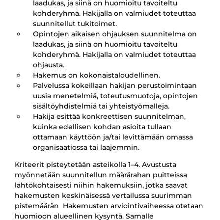
laadukas, ja siinä on huomioitu tavoiteltu
kohderyhmä. Hakijalla on valmiudet toteuttaa
suunnitellut tukitoimet.
Opintojen aikaisen ohjauksen suunnitelma on
laadukas, ja siinä on huomioitu tavoiteltu
kohderyhmä. Hakijalla on valmiudet toteuttaa
ohjausta.
Hakemus on kokonaistaloudellinen.
Palvelussa kokeillaan hakijan perustoimintaan
uusia menetelmiä, toteutusmuotoja, opintojen
sisältöyhdistelmiä tai yhteistyömalleja.
Hakija esittää konkreettisen suunnitelman,
kuinka edellisen kohdan asioita tullaan
ottamaan käyttöön ja/tai levittämään omassa
organisaatiossa tai laajemmin.
Kriteerit pisteytetään asteikolla 1–4. Avustusta
myönnetään suunnitellun määrärahan puitteissa
lähtökohtaisesti niihin hakemuksiin, jotka saavat
hakemusten keskinäisessä vertailussa suurimman
pistemäärän Hakemusten arviointivaiheessa otetaan
huomioon alueellinen kysyntä. Samalle