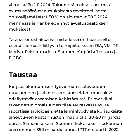
viimeistään 1.11.2024. Toinen erä maksetaan, mikäli
avustuspäätöksen mukaisesta tavoitteellisesta
opiskelijamäärästä 50 % on aloittanut 30.9.2024
mennessä ja hanke edennyt avustuspäätöksen
mukaisesti.
Tätä rahoitushakua valmistellessa on haastateltu
useita teemaan liittyviä toimijoita, kuten RIA, YM, RT,
Motiva, Rakennustieto, Suomen Ympäristökeskus ja
FIGBC
Taustaa
Korjausrakentamisen työvoiman saatavuuden
turvaaminen ja alan osaamistarpeiden muutokset
edellyttävät osaamisen kehittämistä. Esimerkiksi
rakennetun omaisuuden tilaa seuraavassa ROTI-
raportissa arvioidaan, että laiminlyödyistä korjauksista
aiheutuvien kustannusten määrä olisi 30–50 miljardia
euroa. Samaan aikaan Suomen koko rakennuskannan
arvo on noin 350 miljardia euroa (PTT:n raportti 2022: