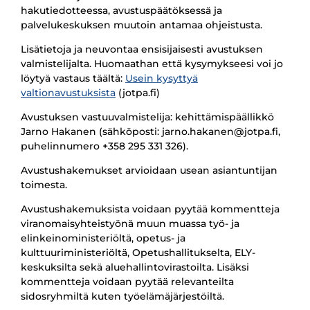
hakutiedotteessa, avustuspäätöksessä ja
palvelukeskuksen muutoin antamaa ohjeistusta.
Lisätietoja ja neuvontaa ensisijaisesti avustuksen
valmistelijalta. Huomaathan että kysymykseesi voi jo
löytyä vastaus täältä:
Usein kysyttyä
valtionavustuksista
(jotpa.fi)
Avustuksen vastuuvalmistelija: kehittämispäällikkö
Jarno Hakanen (sähköposti: jarno.hakanen@jotpa.fi,
puhelinnumero +358 295 331 326).
Avustushakemukset arvioidaan usean asiantuntijan
toimesta.
Avustushakemuksista voidaan pyytää kommentteja
viranomaisyhteistyönä muun muassa työ- ja
elinkeinoministeriöltä, opetus- ja
kulttuuriministeriöltä, Opetushallitukselta, ELY-
keskuksilta sekä aluehallintovirastoilta. Lisäksi
kommentteja voidaan pyytää relevanteilta
sidosryhmiltä kuten työelämäjärjestöiltä.