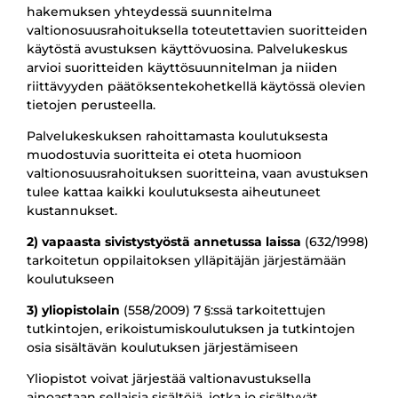
hakemuksen yhteydessä suunnitelma
valtionosuusrahoituksella toteutettavien suoritteiden
käytöstä avustuksen käyttövuosina. Palvelukeskus
arvioi suoritteiden käyttösuunnitelman ja niiden
riittävyyden päätöksentekohetkellä käytössä olevien
tietojen perusteella.
Palvelukeskuksen rahoittamasta koulutuksesta
muodostuvia suoritteita ei oteta huomioon
valtionosuusrahoituksen suoritteina, vaan avustuksen
tulee kattaa kaikki koulutuksesta aiheutuneet
kustannukset.
2) vapaasta sivistystyöstä annetussa laissa
(632/1998)
tarkoitetun oppilaitoksen ylläpitäjän järjestämään
koulutukseen
3) yliopistolain
(558/2009) 7 §:ssä tarkoitettujen
tutkintojen, erikoistumiskoulutuksen ja tutkintojen
osia sisältävän koulutuksen järjestämiseen
Yliopistot voivat järjestää valtionavustuksella
ainoastaan sellaisia sisältöjä, jotka jo sisältyvät