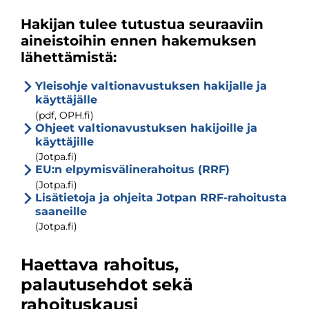
Hakijan tulee tutustua seuraaviin
aineistoihin ennen hakemuksen
lähettämistä:
Yleisohje valtionavustuksen hakijalle ja
käyttäjälle
(pdf, OPH.fi)
Ohjeet valtionavustuksen hakijoille ja
käyttäjille
(Jotpa.fi)
EU:n elpymisvälinerahoitus (RRF)
(Jotpa.fi)
Lisätietoja ja ohjeita Jotpan RRF-rahoitusta
saaneille
(Jotpa.fi)
Haettava rahoitus,
palautusehdot sekä
rahoituskausi