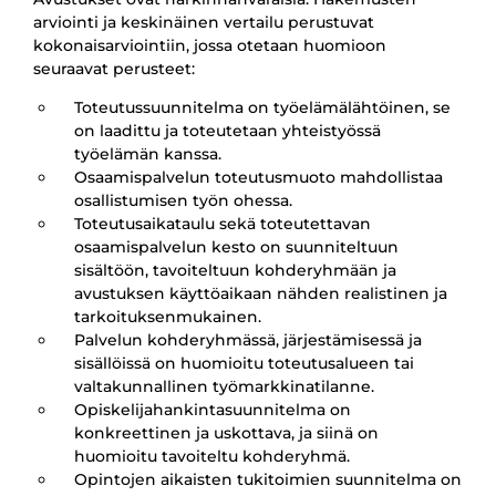
arviointi ja keskinäinen vertailu perustuvat
kokonaisarviointiin, jossa otetaan huomioon
seuraavat perusteet:
Toteutussuunnitelma on työelämälähtöinen, se
on laadittu ja toteutetaan yhteistyössä
työelämän kanssa.
Osaamispalvelun toteutusmuoto mahdollistaa
osallistumisen työn ohessa.
Toteutusaikataulu sekä toteutettavan
osaamispalvelun kesto on suunniteltuun
sisältöön, tavoiteltuun kohderyhmään ja
avustuksen käyttöaikaan nähden realistinen ja
tarkoituksenmukainen.
Palvelun kohderyhmässä, järjestämisessä ja
sisällöissä on huomioitu toteutusalueen tai
valtakunnallinen työmarkkinatilanne.
Opiskelijahankintasuunnitelma on
konkreettinen ja uskottava, ja siinä on
huomioitu tavoiteltu kohderyhmä.
Opintojen aikaisten tukitoimien suunnitelma on