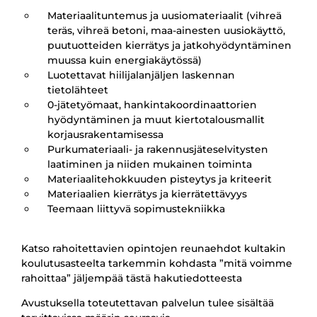
Materiaalituntemus ja uusiomateriaalit (vihreä
teräs, vihreä betoni, maa-ainesten uusiokäyttö,
puutuotteiden kierrätys ja jatkohyödyntäminen
muussa kuin energiakäytössä)
Luotettavat hiilijalanjäljen laskennan
tietolähteet
0-jätetyömaat, hankintakoordinaattorien
hyödyntäminen ja muut kiertotalousmallit
korjausrakentamisessa
Purkumateriaali- ja rakennusjäteselvitysten
laatiminen ja niiden mukainen toiminta
Materiaalitehokkuuden pisteytys ja kriteerit
Materiaalien kierrätys ja kierrätettävyys
Teemaan liittyvä sopimustekniikka
Katso rahoitettavien opintojen reunaehdot kultakin
koulutusasteelta tarkemmin kohdasta ”mitä voimme
rahoittaa” jäljempää tästä hakutiedotteesta
Avustuksella toteutettavan palvelun tulee sisältää