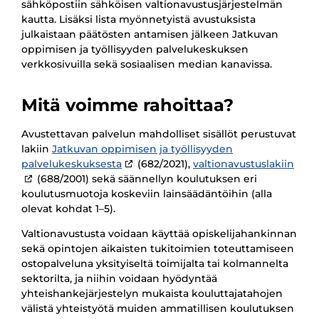
sähköpostiin sähköisen valtionavustusjärjestelmän
kautta. Lisäksi lista myönnetyistä avustuksista
julkaistaan päätösten antamisen jälkeen Jatkuvan
oppimisen ja työllisyyden palvelukeskuksen
verkkosivuilla sekä sosiaalisen median kanavissa.
Mitä voimme rahoittaa?
Avustettavan palvelun mahdolliset sisällöt perustuvat
lakiin
Jatkuvan oppimisen ja työllisyyden
palvelukeskuksesta
(682/2021),
valtionavustuslakiin
(688/2001) sekä säännellyn koulutuksen eri
koulutusmuotoja koskeviin lainsäädäntöihin (alla
olevat kohdat 1–5).
Valtionavustusta voidaan käyttää opiskelijahankinnan
sekä opintojen aikaisten tukitoimien toteuttamiseen
ostopalveluna yksityiseltä toimijalta tai kolmannelta
sektorilta, ja niihin voidaan hyödyntää
yhteishankejärjestelyn mukaista kouluttajatahojen
välistä yhteistyötä muiden ammatillisen koulutuksen