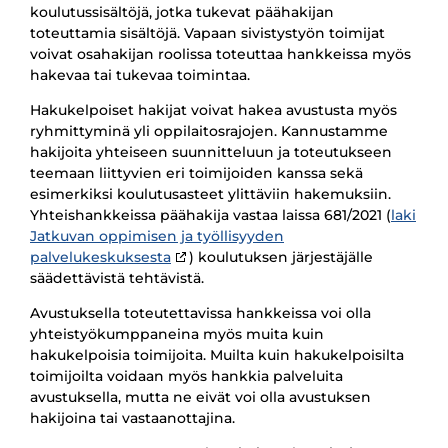
koulutussisältöjä, jotka tukevat päähakijan
toteuttamia sisältöjä. Vapaan sivistystyön toimijat
voivat osahakijan roolissa toteuttaa hankkeissa myös
hakevaa tai tukevaa toimintaa.
Hakukelpoiset hakijat voivat hakea avustusta myös
ryhmittyminä yli oppilaitosrajojen. Kannustamme
hakijoita yhteiseen suunnitteluun ja toteutukseen
teemaan liittyvien eri toimijoiden kanssa sekä
esimerkiksi koulutusasteet ylittäviin hakemuksiin.
Yhteishankkeissa päähakija vastaa laissa 681/2021 (
laki
Jatkuvan oppimisen ja työllisyyden
palvelukeskuksesta
) koulutuksen järjestäjälle
säädettävistä tehtävistä.
Avustuksella toteutettavissa hankkeissa voi olla
yhteistyökumppaneina myös muita kuin
hakukelpoisia toimijoita. Muilta kuin hakukelpoisilta
toimijoilta voidaan myös hankkia palveluita
avustuksella, mutta ne eivät voi olla avustuksen
hakijoina tai vastaanottajina.