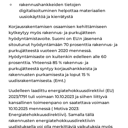
rakennushankkeiden tietojen
digitalisoituminen helpottaa materiaalien
uusiokäyttöä ja kierrätystä
Korjausrakentamisen osaamisen kehittämiseen
kytkeytyy myös rakennus- ja purkujätteen
hyödyntämistavoite. Suomi on EU:n jäsenenä
sitoutunut hyödyntämään 70 prosenttia rakennus- ja
purkujätteestä vuoteen 2020 mennessä.
Hyödyntämisaste on kuitenkin edelleen alle 60
prosenttia. Yhteensä 85 % rakennus- ja
purkujätteestä syntyy korjaushankkeista ja
rakennusten purkamisesta ja loput 15 %
uudisrakentamisesta. (Emt.)
Uudelleen laadittu energiatehokkuusdirektiivi (EU)
2023/1791 tuli voimaan 10.10.2023 ja siihen liittyvä
kansallinen toimeenpano on saatettava voimaan
10.10.2025 mennessä ( Motiva 2023:
Energiatehokkuusdirektiivi). Samalla tällä
rakennusten energiatehokkuusdirektiivin
uudistuksella voi olla merkittäviä vaikutuksia myös