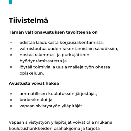
Tiivistelmä
Tämän valtionavustuksen tavoitteena on
edistää laadukasta korjausrakentamista,
valmistautua uuden rakentamislain säädöksiin,
nostaa rakennus- ja purkujätteen
hyödyntämisastetta ja
löytää toimivia ja uusia malleja työn ohessa
opiskeluun.
Avustusta voivat hakea
ammatillisen koulutuksen järjestäjät,
korkeakoulut ja
vapaan sivistystyön ylläpitäjät
Vapaan sivistystyön ylläpitäjät voivat olla mukana
koulutushankkeiden osahakijoina ja tarjota