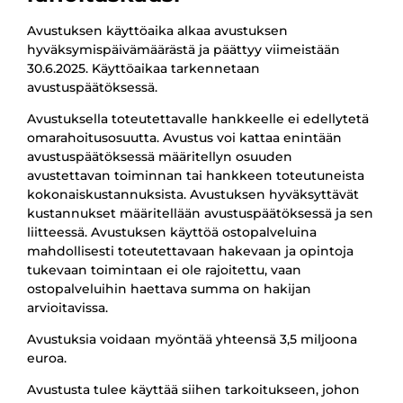
Avustuksen käyttöaika alkaa avustuksen
hyväksymispäivämäärästä ja päättyy viimeistään
30.6.2025. Käyttöaikaa tarkennetaan
avustuspäätöksessä.
Avustuksella toteutettavalle hankkeelle ei edellytetä
omarahoitusosuutta. Avustus voi kattaa enintään
avustuspäätöksessä määritellyn osuuden
avustettavan toiminnan tai hankkeen toteutuneista
kokonaiskustannuksista. Avustuksen hyväksyttävät
kustannukset määritellään avustuspäätöksessä ja sen
liitteessä. Avustuksen käyttöä ostopalveluina
mahdollisesti toteutettavaan hakevaan ja opintoja
tukevaan toimintaan ei ole rajoitettu, vaan
ostopalveluihin haettava summa on hakijan
arvioitavissa.
Avustuksia voidaan myöntää yhteensä 3,5 miljoona
euroa.
Avustusta tulee käyttää siihen tarkoitukseen, johon