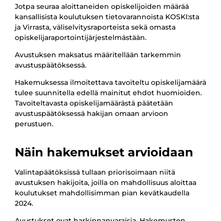
Jotpa seuraa aloittaneiden opiskelijoiden määrää
kansallisista koulutuksen tietovarannoista KOSKI:sta
ja Virrasta, väliselvitysraporteista sekä omasta
opiskelijaraportointijärjestelmästään.
Avustuksen maksatus määritellään tarkemmin
avustuspäätöksessä.
Hakemuksessa ilmoitettava tavoiteltu opiskelijamäärä
tulee suunnitella edellä mainitut ehdot huomioiden.
Tavoiteltavasta opiskelijamäärästä päätetään
avustuspäätöksessä hakijan omaan arvioon
perustuen.
Näin hakemukset arvioidaan
Valintapäätöksissä tullaan priorisoimaan niitä
avustuksen hakijoita, joilla on mahdollisuus aloittaa
koulutukset mahdollisimman pian kevätkaudella
2024.
Avustukset ovat harkinnanvaraisia. Hakemusten