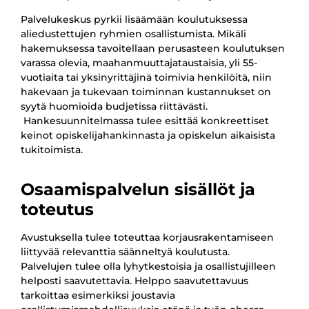
Palvelukeskus pyrkii lisäämään koulutuksessa
aliedustettujen ryhmien osallistumista. Mikäli
hakemuksessa tavoitellaan perusasteen koulutuksen
varassa olevia, maahanmuuttajataustaisia, yli 55-
vuotiaita tai yksinyrittäjinä toimivia henkilöitä, niin
hakevaan ja tukevaan toiminnan kustannukset on
syytä huomioida budjetissa riittävästi.
Hankesuunnitelmassa tulee esittää konkreettiset
keinot opiskelijahankinnasta ja opiskelun aikaisista
tukitoimista.
Osaamispalvelun sisällöt ja
toteutus
Avustuksella tulee toteuttaa korjausrakentamiseen
liittyvää relevanttia säänneltyä koulutusta.
Palvelujen tulee olla lyhytkestoisia ja osallistujilleen
helposti saavutettavia. Helppo saavutettavuus
tarkoittaa esimerkiksi joustavia