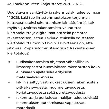
Asuinrakennusten korjaustarve 2020-2025).
Uudistuva maankäyttö- ja rakennuslaki tulee voimaan
1.1.2025. Laki tuo ilmastonmuutoksen torjunnan
kattavasti osaksi rakentamisen lainsäädäntöä. Laki
myös sujuvoittaa rakentamista, vauhdittaa
kiertotaloutta ja digitalisaatiota sekä parantaa
rakentamisen laatua. Lakiuudistuksella edistetään
kiertotaloutta monin tavoin. Tavoitteena on, että
jatkossa (
Ympäristöministeriö 2023: Rakentamisen
kiertotalous)
uudisrakentamista ohjataan vähähiiliseksi –
ilmastopäästöt huomioidaan rakennusten koko
elinkaaren ajalta sekä erityisesti
materiaalivalinnoissa
lakiin sisältyy vaatimukset uusien rakennusten
pitkäikäisyydestä, muunneltavuudesta,
korjattavuudesta sekä purettavuudesta
rakennus- ja purkuluvan hakijan tulee selvittää
rakennuksen purkamisesta vapautuvat
materiaalit