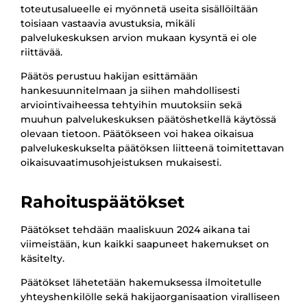
toteutusalueelle ei myönnetä useita sisällöiltään
toisiaan vastaavia avustuksia, mikäli
palvelukeskuksen arvion mukaan kysyntä ei ole
riittävää.
Päätös perustuu hakijan esittämään
hankesuunnitelmaan ja siihen mahdollisesti
arviointivaiheessa tehtyihin muutoksiin sekä
muuhun palvelukeskuksen päätöshetkellä käytössä
olevaan tietoon. Päätökseen voi hakea oikaisua
palvelukeskukselta päätöksen liitteenä toimitettavan
oikaisuvaatimusohjeistuksen mukaisesti.
Rahoituspäätökset
Päätökset tehdään maaliskuun 2024 aikana tai
viimeistään, kun kaikki saapuneet hakemukset on
käsitelty.
Päätökset lähetetään hakemuksessa ilmoitetulle
yhteyshenkilölle sekä hakijaorganisaation viralliseen