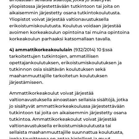
yliopistossa järjestettävään tutkintoon tai joita on
aikaisemmin järjestetty osana tutkintokoulutusta.
Yliopistot voivat järjestää valtionavustuksella
erikoistumiskoulutusta. Koulutus voidaan järjestää
avoimen korkeakoulun opintoina tai muina opintoina
korkeakoulun parhaaksi katsomallaan tavalla.
4) ammattikorkeakoululain
(932/2014) 10 §:ssä
tarkoitettujen tutkintojen, ammatillisen
opettajankoulutuksen, erikoistumiskoulutuksen ja
tutkinnon osia sisältävän koulutuksen sekä
maahanmuuttajille tarkoitetun koulutuksen
järjestämiseen.
Ammattikorkeakoulut voivat järjestää
valtionavustuksella ainoastaan sellaisia sisältöjä, jotka
jo sisältyvät ammattikorkeakoulussa järjestettävään
tutkintoon tai joita on aikaisemmin järjestetty osana
tutkintoa. Ammattikorkeakoulut voivat järjestää
valtionavustuksella erikoistumiskoulutusta tai
sellaista maahanmuuttajille suunnattua koulutusta,
jonka tavoitteena on antaa kielelliset ja muut