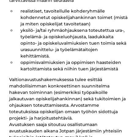
tarvittavissa määrin seuraavia
realistiset, tavoitellulle kohderyhmälle
kohdennetut opiskelijahankinnan toimet (mistä
ja miten opiskelijat tavoitetaan)
yksilö- ja/tai ryhmäohjauksena toteutettua ura-,
työelämä- ja opiskeluohjausta, laadukkaita
opinto- ja opiskeluvalmiuksien tuen toimia sekä
urasuunnittelu- ja työelämätaitojen
kehittämistä.
oppimisvalmiuksien ja oppimisen haasteiden
kartoittamista sekä niihin tuen järjestämistä
Valtionavustushakemuksessa tulee esittää
mahdollisimman konkreettinen suunnitelma
hakevan toiminnan (esimerkiksi työpaikoille
jalkautuvan opiskelijahankinnan) sekä tukitoimien ja
ohjauksen toteuttamisesta. Arvostamme
toteutuksissa opiskelijan omaan työhön sidottuja
projekti- ja harjoitustehtäviä.
Avustuksen saaja sitoutuu osallistumaan
avustuskauden aikana Jotpan järjestämiin yhteisiin