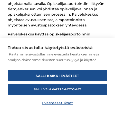
ohjeistamalla tavalla. Opiskelijaraportointiin liittyvän
tietojenkeruun voi yhdistää opiskelijavalinnan ja
opiskelijaksi ottamisen prosessiin. Palvelukeskus
ohjeistaa avustuksen saajia raportoinnista
myönteisen avustuspäätöksen yhteydessä.
Palvelukeskus käyttää opiskelijaraportoinnin
taustatietoja muun muassa avustusten
kokonaisvaikuttavuuden seurantaan sekä
Tietoa sivustolla käytetyistä evästeistä
rahoituksen ehtojen täyttymisen seurantaan.
Käytämme sivustollamme evästeitä kerätäksemme ja
Avustuksen saajan tulee toimittaa palvelukeskukselle
analysoidaksemme sivuston suorituskykyä ja käyttöä.
väliselvitys avustuksen käytöstä ja tuloksista
avustuspäätöksessä määrättyyn ajankohtaan
mennessä. Väliselvityslomake toimitetaan avustusta
SALLI KAIKKI EVÄSTEET
saaneille täytettäväksi noin 4 kuukautta ennen sen
viimeistä palautuspäivämäärää. Lisäksi avustuksen
SALLI VAIN VÄLTTÄMÄTTÖMÄT
saajan tulee toimittaa palvelukeskukselle
loppuselvitys avustuksen käytöstä viimeistään 2
kuukautta avustuskauden päättymisen ja avustuksen
Evästeasetukset
viimeisen käyttöpäivän jälkeen. Loppuraportin
yhteydessä avustetulle hankkeelle suoritetaan