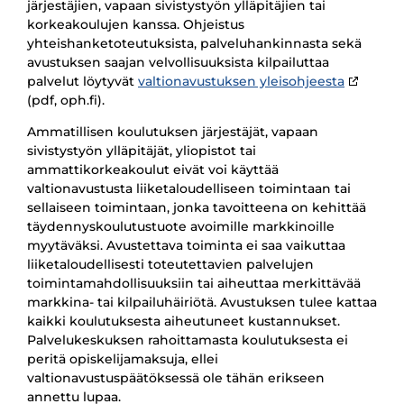
järjestäjien, vapaan sivistystyön ylläpitäjien tai
korkeakoulujen kanssa. Ohjeistus
yhteishanketoteutuksista, palveluhankinnasta sekä
avustuksen saajan velvollisuuksista kilpailuttaa
palvelut löytyvät
valtionavustuksen yleisohjeesta
(pdf, oph.fi).
Ammatillisen koulutuksen järjestäjät, vapaan
sivistystyön ylläpitäjät, yliopistot tai
ammattikorkeakoulut eivät voi käyttää
valtionavustusta liiketaloudelliseen toimintaan tai
sellaiseen toimintaan, jonka tavoitteena on kehittää
täydennyskoulutustuote avoimille markkinoille
myytäväksi. Avustettava toiminta ei saa vaikuttaa
liiketaloudellisesti toteutettavien palvelujen
toimintamahdollisuuksiin tai aiheuttaa merkittävää
markkina- tai kilpailuhäiriötä. Avustuksen tulee kattaa
kaikki koulutuksesta aiheutuneet kustannukset.
Palvelukeskuksen rahoittamasta koulutuksesta ei
peritä opiskelijamaksuja, ellei
valtionavustuspäätöksessä ole tähän erikseen
annettu lupaa.