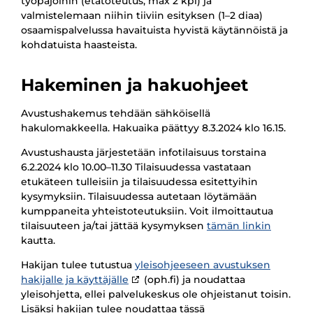
työpajoihin (etätoteutus, max 2 kpl) ja
valmistelemaan niihin tiiviin esityksen (1–2 diaa)
osaamispalvelussa havaituista hyvistä käytännöistä ja
kohdatuista haasteista.
Hakeminen ja hakuohjeet
Avustushakemus tehdään sähköisellä
hakulomakkeella. Hakuaika päättyy 8.3.2024 klo 16.15.
Avustushausta järjestetään infotilaisuus torstaina
6.2.2024 klo 10.00–11.30 Tilaisuudessa vastataan
etukäteen tulleisiin ja tilaisuudessa esitettyihin
kysymyksiin. Tilaisuudessa autetaan löytämään
kumppaneita yhteistoteutuksiin. Voit ilmoittautua
tilaisuuteen ja/tai jättää kysymyksen
tämän linkin
kautta.
Hakijan tulee tutustua
yleisohjeeseen avustuksen
hakijalle ja käyttäjälle
(oph.fi) ja noudattaa
yleisohjetta, ellei palvelukeskus ole ohjeistanut toisin.
Lisäksi hakijan tulee noudattaa tässä