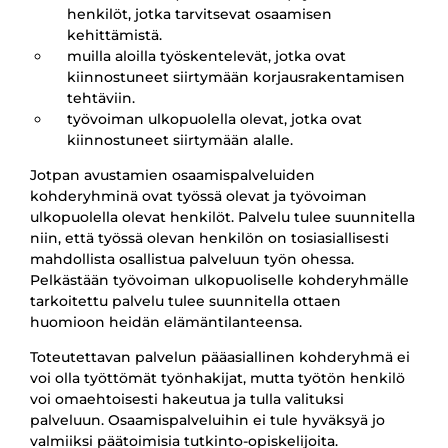
henkilöt, jotka tarvitsevat osaamisen
kehittämistä.
muilla aloilla työskentelevät, jotka ovat
kiinnostuneet siirtymään korjausrakentamisen
tehtäviin.
työvoiman ulkopuolella olevat, jotka ovat
kiinnostuneet siirtymään alalle.
Jotpan avustamien osaamispalveluiden
kohderyhminä ovat työssä olevat ja työvoiman
ulkopuolella olevat henkilöt. Palvelu tulee suunnitella
niin, että työssä olevan henkilön on tosiasiallisesti
mahdollista osallistua palveluun työn ohessa.
Pelkästään työvoiman ulkopuoliselle kohderyhmälle
tarkoitettu palvelu tulee suunnitella ottaen
huomioon heidän elämäntilanteensa.
Toteutettavan palvelun pääasiallinen kohderyhmä ei
voi olla työttömät työnhakijat, mutta työtön henkilö
voi omaehtoisesti hakeutua ja tulla valituksi
palveluun. Osaamispalveluihin ei tule hyväksyä jo
valmiiksi päätoimisia tutkinto-opiskelijoita.