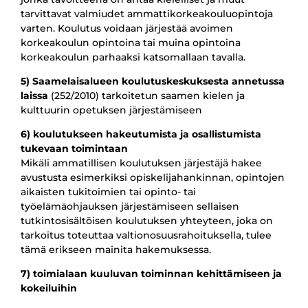
tarvittavat valmiudet ammattikorkeakouluopintoja
varten. Koulutus voidaan järjestää avoimen
korkeakoulun opintoina tai muina opintoina
korkeakoulun parhaaksi katsomallaan tavalla.
5) Saamelaisalueen koulutuskeskuksesta annetussa
laissa
(252/2010) tarkoitetun saamen kielen ja
kulttuurin opetuksen järjestämiseen
6) koulutukseen hakeutumista ja osallistumista
tukevaan toimintaan
Mikäli ammatillisen koulutuksen järjestäjä hakee
avustusta esimerkiksi opiskelijahankinnan, opintojen
aikaisten tukitoimien tai opinto- tai
työelämäohjauksen järjestämiseen sellaisen
tutkintosisältöisen koulutuksen yhteyteen, joka on
tarkoitus toteuttaa valtionosuusrahoituksella, tulee
tämä erikseen mainita hakemuksessa.
7) toimialaan kuuluvan toiminnan kehittämiseen ja
kokeiluihin