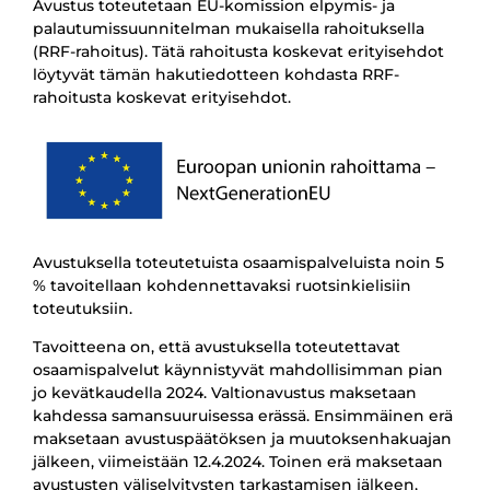
Avustus toteutetaan EU-komission elpymis- ja
palautumissuunnitelman mukaisella rahoituksella
(RRF-rahoitus). Tätä rahoitusta koskevat erityisehdot
löytyvät tämän hakutiedotteen kohdasta RRF-
rahoitusta koskevat erityisehdot.
Avustuksella toteutetuista osaamispalveluista noin 5
% tavoitellaan kohdennettavaksi ruotsinkielisiin
toteutuksiin.
Tavoitteena on, että avustuksella toteutettavat
osaamispalvelut käynnistyvät mahdollisimman pian
jo kevätkaudella 2024. Valtionavustus maksetaan
kahdessa samansuuruisessa erässä. Ensimmäinen erä
maksetaan avustuspäätöksen ja muutoksenhakuajan
jälkeen, viimeistään 12.4.2024. Toinen erä maksetaan
avustusten väliselvitysten tarkastamisen jälkeen,