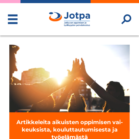
ToggleMenu
Artik­ke­leita aikuis­ten oppi­mi­sen vai­
keuk­sista, kou­lut­tau­tu­mi­sesta ja
työ­elä­mästä