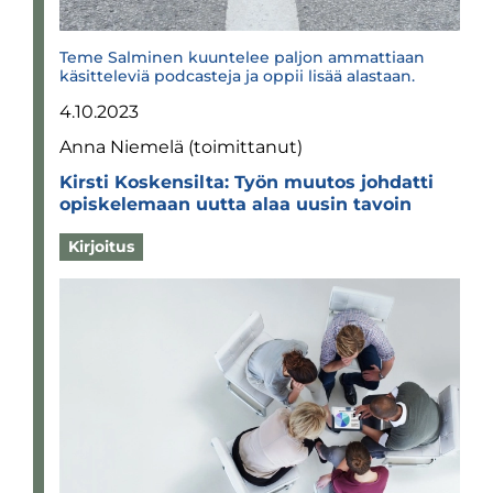
Teme Salminen kuuntelee paljon ammattiaan
käsitteleviä podcasteja ja oppii lisää alastaan.
4.10.2023
Anna Niemelä (toimittanut)
Kirsti Kos­ken­silta: Työn muu­tos joh­datti
opis­ke­le­maan uutta alaa uusin tavoin
Kirjoitus