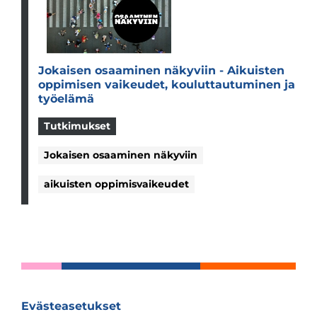
Jokai­sen osaa­mi­nen näky­viin - Aikuis­ten
oppi­mi­sen vai­keu­det, kou­lut­tau­tu­mi­nen ja
työ­elämä
Tutkimukset
Jokaisen osaaminen näkyviin
aikuisten oppimisvaikeudet
Evästeasetukset