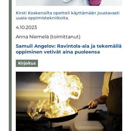
Kirsti Koskensilta opetteli käyttämään joustavasti
uusia oppimistekniikoita.
4.10.2023
Anna Niemelä (toimittanut)
Samuil Ange­lov: Ravintola-​​​​ala ja teke­mällä
oppi­mi­nen veti­vät aina puo­leensa
Kirjoitus