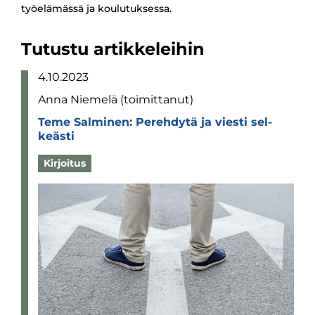
työelämässä ja koulutuksessa.
Tutustu artikkeleihin
4.10.2023
Anna Niemelä (toimittanut)
Teme Sal­mi­nen: Pereh­dytä ja viesti sel­
keästi
Kirjoitus