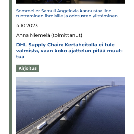
Sommelier Samuil Angelovia kannustaa ilon
tuottaminen ihmisille ja odotusten ylittäminen.
4.10.2023
Anna Niemelä (toimittanut)
DHL Supply Chain: Ker­ta­hei­tolla ei tule
val­mista, vaan koko ajat­te­lun pitää muut­
tua
Kirjoitus