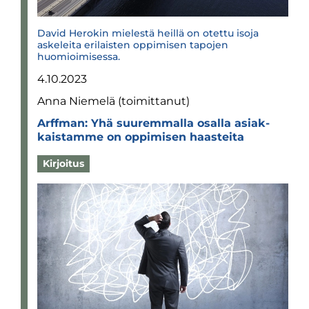
David Herokin mielestä heillä on otettu isoja
askeleita erilaisten oppimisen tapojen
huomioimisessa.
4.10.2023
Anna Niemelä (toimittanut)
Arff­man: Yhä suu­rem­malla osalla asiak­
kais­tamme on oppi­mi­sen haas­teita
Kirjoitus