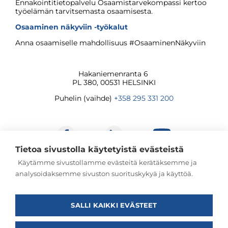
Ennakointitietopalvelu Osaamistarvekompassi kertoo
työelämän tarvitsemasta osaamisesta.
Osaaminen näkyviin -työkalut
Anna osaamiselle mahdollisuus #OsaaminenNäkyviin
Hakaniemenranta 6
PL 380, 00531 HELSINKI
Puhelin (vaihde)
+358 295 331 200
Tietoa sivustolla käytetyistä evästeistä
Käytämme sivustollamme evästeitä kerätäksemme ja
analysoidaksemme sivuston suorituskykyä ja käyttöä.
© Jatkuvan oppimisen ja työllisyyden palvelukeskus
2026
SALLI KAIKKI EVÄSTEET