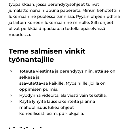
työpaikkaan, jossa perehdytysohjeet tulivat
jumalattomana nippuna papereita. Minun kehotettiin
lukemaan ne puolessa tunnissa. Pyysin ohjeen pdf:nä
ja laitoin koneen lukemaan ne minulle. Silti ohjeet
olivat pelkkää diipadaapaa todella epäselvässä
muodossa.
Teme salmisen vinkit
työnantajille
Toteuta viestintä ja perehdytys niin, että se on
selkeää ja
saavutettavaa kaikille. Myös niille, joilla on
oppimisen pulmia.
Hyödynnä videoita, älä viesti vain tekstillä.
Käytä lyhyitä lauserakenteita ja anna
mahdollisuus lukea ohjeet
koneellisesti esim. pdf-lukijalla.