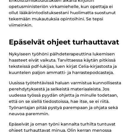
Erikoistumiskoulutuksen aikana kirjoitin
opetusministeriön virkamiehelle, kun opettaja ei
ollut lääkärintodistuksestani huolimatta suostunut
tekemään mukautuksia opintoihini. Se tepsi
viimeinkin.
Epäselvät ohjeet turhauttavat
Nykyiseen työhöni päihdeterapeuttina lukemisen
haasteet eivät vaikuta. Tarvittaessa käytän pitkissä
teksteissä pdf-lukijaa, luen kirjat Celia-kirjastosta ja
kuuntelen paljon ammatti- ja harrastepodcasteja.
Uusissa työtehtävissä haluan varmistua kunnollisesta
perehdytyksestä ja selkeistä materiaaleista. Jos
uudessa työssä pyydän ohjetta ja minulle todetaan,
että on se siellä tiedostoissa, hae itse, se ei riitä.
Työnantajan pitää pystyä parempaan ja ohjata sekä
neuvoa paremmin.
Epäselvät ja oman työni kannalta turhilta tuntuvat
ohjeet turhauttavat minua. Olin kerran menossa