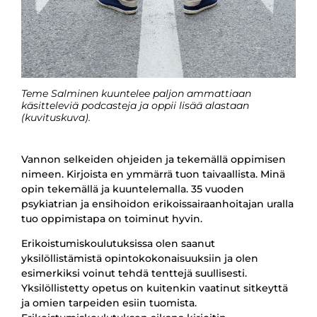
Teme Salminen kuuntelee paljon ammattiaan
käsitteleviä podcasteja ja oppii lisää alastaan
(kuvituskuva).
Vannon selkeiden ohjeiden ja tekemällä oppimisen
nimeen. Kirjoista en ymmärrä tuon taivaallista. Minä
opin tekemällä ja kuuntelemalla. 35 vuoden
psykiatrian ja ensihoidon erikoissairaanhoitajan uralla
tuo oppimistapa on toiminut hyvin.
Erikoistumiskoulutuksissa olen saanut
yksilöllistämistä opintokokonaisuuksiin ja olen
esimerkiksi voinut tehdä tenttejä suullisesti.
Yksilöllistetty opetus on kuitenkin vaatinut sitkeyttä
ja omien tarpeiden esiin tuomista.