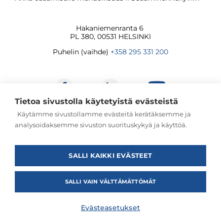
Hakaniemenranta 6
PL 380, 00531 HELSINKI
Puhelin (vaihde)
+358 295 331 200
Tietoa sivustolla käytetyistä evästeistä
Käytämme sivustollamme evästeitä kerätäksemme ja
analysoidaksemme sivuston suorituskykyä ja käyttöä.
© Jatkuvan oppimisen ja työllisyyden palvelukeskus
2026
SALLI KAIKKI EVÄSTEET
SALLI VAIN VÄLTTÄMÄTTÖMÄT
Evästeasetukset