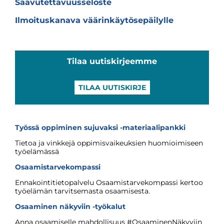
Saavutettavuusseloste
Ilmoituskanava väärinkäytösepäilylle
Tilaa uutiskirjeemme
TILAA UUTISKIRJE
Työssä oppiminen sujuvaksi -materiaalipankki
Tietoa ja vinkkejä oppimisvaikeuksien huomioimiseen
työelämässä
Osaamistarvekompassi
Ennakointitietopalvelu Osaamistarvekompassi kertoo
työelämän tarvitsemasta osaamisesta.
Osaaminen näkyviin -työkalut
Anna osaamiselle mahdollisuus #OsaaminenNäkyviin