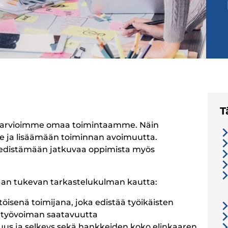
T
 arvioimme omaa toimintaamme. Näin
ja lisäämään toiminnan avoimuutta.
edistämään jatkuvaa oppimista myös
aan tukevan tarkastelukulman kautta:
töisenä toimijana, joka edistää työikäisten
 työvoiman saatavuutta
uus ja selkeys sekä hankkeiden koko elinkaaren