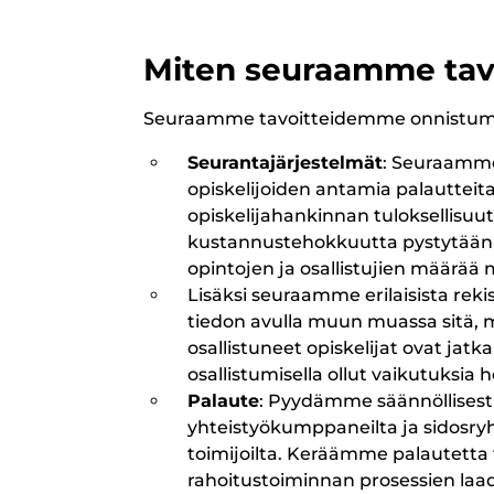
Miten seuraamme tavo
Seuraamme tavoitteidemme onnistumis
Seurantajärjestelmät
: Seuraamme
opiskelijoiden antamia palauttei
opiskelijahankinnan tuloksellisuu
kustannustehokkuutta pystytään 
opintojen ja osallistujien määrä
Lisäksi seuraamme erilaisista reki
tiedon avulla muun muassa sitä, 
osallistuneet opiskelijat ovat jat
osallistumisella ollut vaikutuksia 
Palaute
: Pyydämme säännöllisesti
yhteistyökumppaneilta ja sidosr
toimijoilta. Keräämme palautett
rahoitustoiminnan prosessien laad