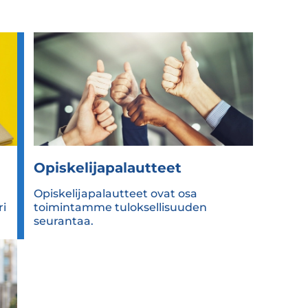
Opis­ke­li­ja­pa­laut­teet
Opiskelijapalautteet ovat osa
i
toimintamme tuloksellisuuden
seurantaa.