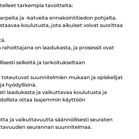
lleet tarkempia tavoitteita:
peita ja -katveita ennakointitiedon pohjalta.
aavaa koulutusta, jota aikuiset voivat suorittaa
ä.
ahoittajana on laadukasta, ja prosessit ovat
sesti selkeitä ja tarkoitukseltaan
oteutuvat suunnitelmien mukaan ja opiskelijat
a hyödyllisinä.
 laadukasta ja vaikuttavaa koulutusta ja
dollista ottaa laajemmin käyttöön
a ja vaikuttavuutta säännöllisesti seuraten
uttavuuden seurannan suunnitelmaa.