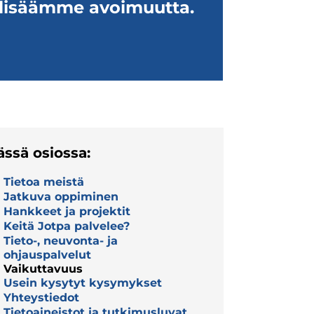
lisäämme avoi­muutta.
ässä osiossa:
Tietoa meistä
Jatkuva oppiminen
Hankkeet ja projektit
Keitä Jotpa palvelee?
Tieto-, neuvonta- ja
ohjauspalvelut
Vaikuttavuus
Usein kysytyt kysymykset
Yhteystiedot
Tietoaineistot ja tutkimusluvat