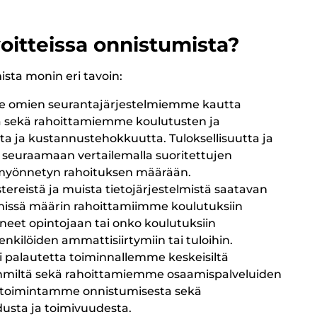
itteissa onnistumista?
ta monin eri tavoin:
 omien seurantajärjestelmiemme kautta
ta sekä rahoittamiemme koulutusten ja
tta ja kustannustehokkuutta. Tuloksellisuutta ja
seuraamaan vertailemalla suoritettujen
ä myönnetyn rahoituksen määrään.
stereistä ja muista tietojärjestelmistä saatavan
missä määrin rahoittamiimme koulutuksiin
kaneet opintojaan tai onko koulutuksiin
henkilöiden ammattisiirtymiin tai tuloihin.
 palautetta toiminnallemme keskeisiltä
yhmiltä sekä rahoittamiemme osaamispalveluiden
a toimintamme onnistumisesta sekä
usta ja toimivuudesta.