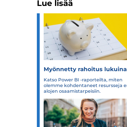
Lue lisää
Myön­netty rahoi­tus lukuina
Katso Power BI -raporteilta, miten
olemme kohdentaneet resursseja er
alojen osaamistarpeisiin.