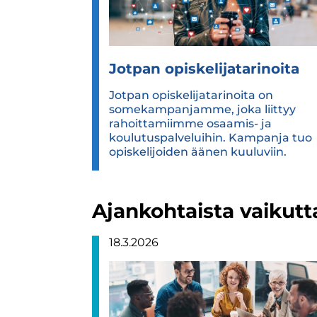
Jot­pan opis­ke­li­ja­ta­ri­noita
Jotpan opiskelijatarinoita on
somekampanjamme, joka liittyy
rahoittamiimme osaamis- ja
koulutuspalveluihin. Kampanja tuo
opiskelijoiden äänen kuuluviin.
Ajankohtaista vaikut
18.3.2026