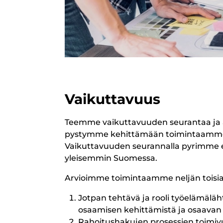
Vaikuttavuus
Teemme vaikuttavuuden seurantaa ja
pystymme kehittämään toimintaamme 
Vaikuttavuuden seurannalla pyrimme 
yleisemmin Suomessa.
Arvioimme toimintaamme neljän toisi
Jotpan tehtävä ja rooli työelämäläh
osaamisen kehittämistä ja osaavan
Rahoitushakujen prosessien toimiv