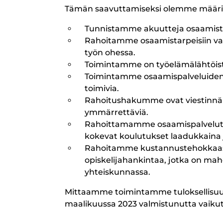
Tämän saavuttamiseksi olemme määrite
Tunnistamme akuutteja osaamistar
Rahoitamme osaamistarpeisiin vast
työn ohessa.
Toimintamme on työelämälähtöist
Toimintamme osaamispalveluiden r
toimivia.
Rahoitushakumme ovat viestinnälli
ymmärrettäviä.
Rahoittamamme osaamispalvelut t
kokevat koulutukset laadukkaina j
Rahoitamme kustannustehokkaasti
opiskelijahankintaa, jotka on mah
yhteiskunnassa.
Mittaamme toimintamme tuloksellisuutt
maalikuussa 2023 valmistunutta vaik