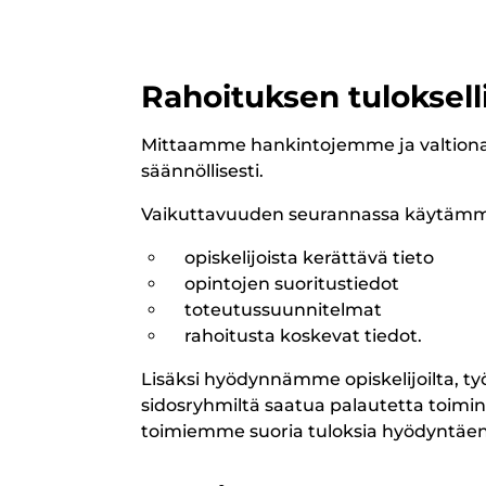
Rahoituksen tuloksell
Mittaamme hankintojemme ja valtionav
säännöllisesti.
Vaikuttavuuden seurannassa käytämme 
opiskelijoista kerättävä tieto
opintojen suoritustiedot
toteutussuunnitelmat
rahoitusta koskevat tiedot.
Lisäksi hyödynnämme opiskelijoilta, työ
sidosryhmiltä saatua palautetta toimi
toimiemme suoria tuloksia hyödyntäen 