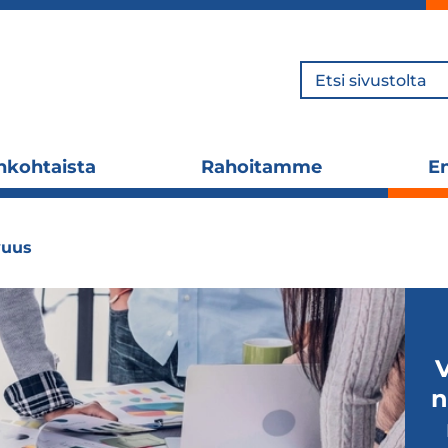
Hae
nkohtaista
Rahoitamme
En
Laajenna
Laajenna
alavalikko
alavalikko
vuus
V
n