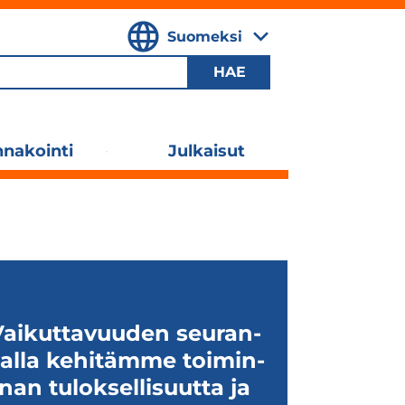
Suomeksi
,
Valitse
kieli
nakointi
Julkaisut
Laajenna
alavalikko
ai­kut­ta­vuu­den seu­ran­
alla kehi­tämme toi­min­
nan tulok­sel­li­suutta ja