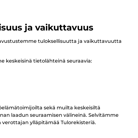
isuus ja vaikuttavuus
ustustemme tuloksellisuutta ja vaikuttavuutta
keskeisinä tietolähteinä seuraavia:
elämätoimijoilta sekä muilta keskeisiltä
nnan laadun seuraamisen välineinä. Selvitämme
verottajan ylläpitämää Tulorekisteriä.