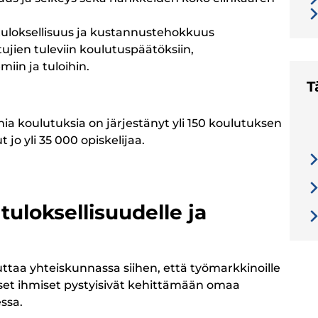
tuloksellisuus ja kustannustehokkuus
ujien tuleviin koulutuspäätöksiin,
iin ja tuloihin.
T
a koulutuksia on järjestänyt yli 150 koulutuksen
 jo yli 35 000 opiskelijaa.
tuloksellisuudelle ja
taa yhteiskunnassa siihen, että työmarkkinoille
iset ihmiset pystyisivät kehittämään omaa
ssa.