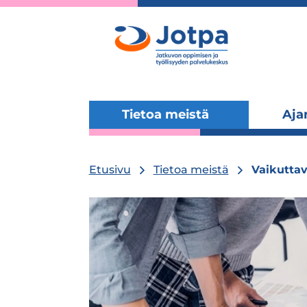
Tietoa meistä
Aja
Laajenna
alavalikko
Etusivu
Tietoa meistä
Vaikutta