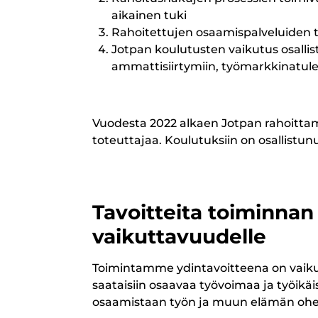
aikainen tuki
Rahoitettujen osaamispalveluiden 
Jotpan koulutusten vaikutus osallist
ammattisiirtymiin, työmarkkinatulem
Vuodesta 2022 alkaen Jotpan rahoittami
toteuttajaa. Koulutuksiin on osallistunut
Tavoitteita toiminnan 
vaikuttavuudelle
Toimintamme ydintavoitteena on vaikut
saataisiin osaavaa työvoimaa ja työikä
osaamistaan työn ja muun elämän ohe