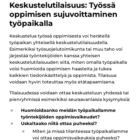
Keskustelutilaisuus: Työssä
oppimisen sujuvoittaminen
työpaikalla
Keskustelua työssä oppimisesta voi herätellä
työpaikan yhteisellä keskustelutilaisuudella.
Esimerkiksi työsuojelutoimikunta tai muu taho voi
järjestää työntekijöiden kanssa yhteisen
keskustelutilaisuuden siitä, miten omalla työpaikalla
voisi huomioida oppimisen haasteita ja tukea
kaikkien tiedonkäsittelyä ja oppimista. Tilaisuus
voidaan hyvin toteuttaa myös etätapaamisena.
Tilaisuudessa voidaan ottaa keskusteluun yhdessä tai
pienryhmissä esimerkiksi seuraavanlaisia kysymyksiä:
Huomioidaanko meidän työpaikallamme
työntekijöiden oppimisvaikeudet?
Uskaltaako niitä ottaa puheeksi?
Miten ja missä tilanteessa työpaikallamme
voi ottaa oppimisvaikeuksia puheeksi?