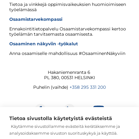
Tietoa ja vinkkejä oppimisvaikeuksien huomioimiseen
työelämässä
Osaamistarvekompassi
Ennakointitietopalvelu Osaamistarvekompassi kertoo
työelämän tarvitsemasta osaamisesta.
Osaaminen näkyviin -työkalut
Anna osaamiselle mahdollisuus #OsaaminenNäkyviin
Hakaniemenranta 6
PL 380, 00531 HELSINKI
Puhelin (vaihde)
+358 295 331 200
Tietoa sivustolla käytetyistä evästeistä
Käytämme sivustollamme evästeitä kerätäksemme ja
analysoidaksemme sivuston suorituskykyä ja käyttöä.
© Jatkuvan oppimisen ja työllisyyden palvelukeskus