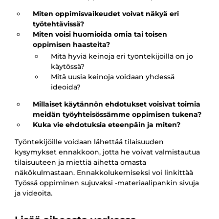
Miten oppimisvaikeudet voivat näkyä eri
työtehtävissä?
Miten voisi huomioida omia tai toisen
oppimisen haasteita?
Mitä hyviä keinoja eri työntekijöillä on jo
käytössä?
Mitä uusia keinoja voidaan yhdessä
ideoida?
Millaiset käytännön ehdotukset voisivat toimia
meidän työyhteisössämme oppimisen tukena?
Kuka vie ehdotuksia eteenpäin ja miten?
Työntekijöille voidaan lähettää tilaisuuden
kysymykset ennakkoon, jotta he voivat valmistautua
tilaisuuteen ja miettiä aihetta omasta
näkökulmastaan. Ennakkolukemiseksi voi linkittää
Työssä oppiminen sujuvaksi -materiaalipankin sivuja
ja videoita.