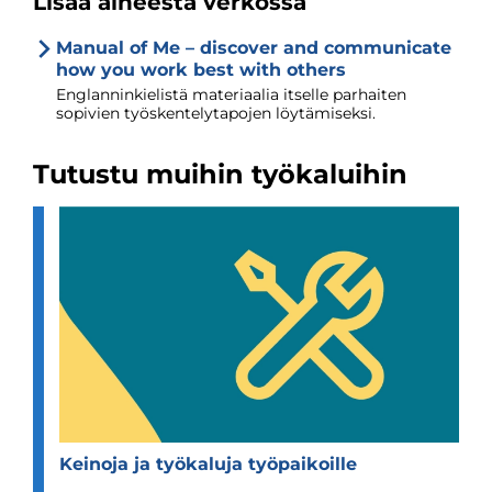
Lisää aiheesta verkossa
Manual of Me – discover and communicate
how you work best with others
Englanninkielistä materiaalia itselle parhaiten
sopivien työskentelytapojen löytämiseksi.
Tutustu muihin työkaluihin
Kei­noja ja työ­ka­luja työ­pai­koille