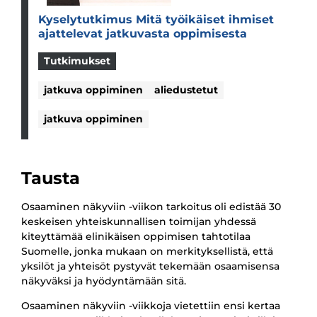
Kyse­ly­tut­ki­mus Mitä työi­käi­set ihmi­set
ajat­te­le­vat jat­ku­vasta oppi­mi­sesta
Tutkimukset
jatkuva oppiminen
aliedustetut
jatkuva oppiminen
Tausta
Osaaminen näkyviin -viikon tarkoitus oli edistää 30
keskeisen yhteiskunnallisen toimijan yhdessä
kiteyttämää
elinikäisen oppimisen tahtotilaa
Suomelle
, jonka mukaan on merkityksellistä, että
yksilöt ja yhteisöt pystyvät tekemään osaamisensa
näkyväksi ja hyödyntämään sitä.
Osaaminen näkyviin -viikkoja vietettiin ensi kertaa