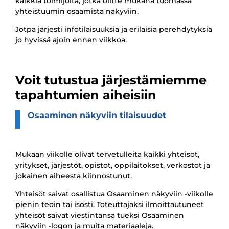
kaikkia toimijoita, jotka olitte mukana tuomassa
yhteistuumin osaamista näkyviin.
Jotpa järjesti infotilaisuuksia ja erilaisia perehdytyksiä
jo hyvissä ajoin ennen viikkoa.
Voit tutustua järjestämiemme
tapahtumien aiheisiin
Osaa­mi­nen näky­viin tilai­suu­det
Mukaan viikolle olivat tervetulleita kaikki yhteisöt,
yritykset, järjestöt, opistot, oppilaitokset, verkostot ja
jokainen aiheesta kiinnostunut.
Yhteisöt saivat osallistua Osaaminen näkyviin -viikolle
pienin teoin tai isosti. Toteuttajaksi ilmoittautuneet
yhteisöt saivat viestintänsä tueksi Osaaminen
näkyviin -logon ja muita materiaaleja.