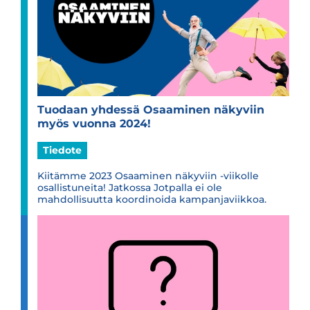
Tuo­daan yhdessä Osaa­mi­nen näky­viin
myös vuonna 2024!
Tiedote
Kiitämme 2023 Osaaminen näkyviin -viikolle
osallistuneita! Jatkossa Jotpalla ei ole
mahdollisuutta koordinoida kampanjaviikkoa.