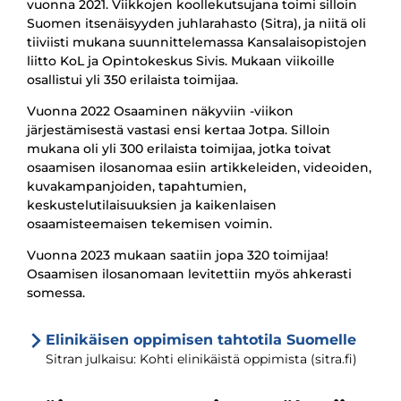
vuonna 2021. Viikkojen koollekutsujana toimi silloin
Suomen itsenäisyyden juhlarahasto (Sitra), ja niitä oli
tiiviisti mukana suunnittelemassa Kansalaisopistojen
liitto KoL ja Opintokeskus Sivis. Mukaan viikoille
osallistui yli 350 erilaista toimijaa.
Vuonna 2022 Osaaminen näkyviin -viikon
järjestämisestä vastasi ensi kertaa Jotpa. Silloin
mukana oli yli 300 erilaista toimijaa, jotka toivat
osaamisen ilosanomaa esiin artikkeleiden, videoiden,
kuvakampanjoiden, tapahtumien,
keskustelutilaisuuksien ja kaikenlaisen
osaamisteemaisen tekemisen voimin.
Vuonna 2023 mukaan saatiin jopa 320 toimijaa!
Osaamisen ilosanomaan levitettiin myös ahkerasti
somessa.
Elinikäisen oppimisen tahtotila Suomelle
Sitran julkaisu: Kohti elinikäistä oppimista (sitra.fi)