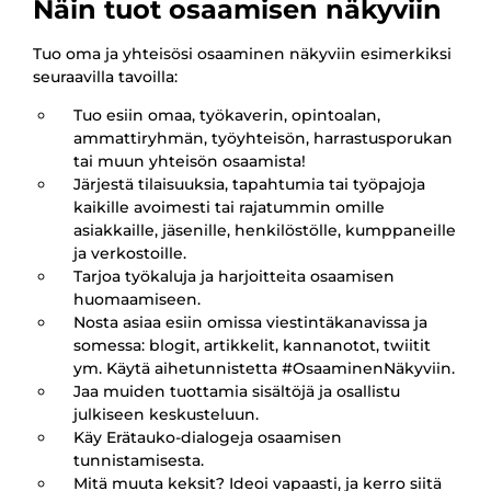
Näin tuot osaamisen näkyviin
Tuo oma ja yhteisösi osaaminen näkyviin esimerkiksi
seuraavilla tavoilla:
Tuo esiin omaa, työkaverin, opintoalan,
ammattiryhmän, työyhteisön, harrastusporukan
tai muun yhteisön osaamista!
Järjestä tilaisuuksia, tapahtumia tai työpajoja
kaikille avoimesti tai rajatummin omille
asiakkaille, jäsenille, henkilöstölle, kumppaneille
ja verkostoille.
Tarjoa työkaluja ja harjoitteita osaamisen
huomaamiseen.
Nosta asiaa esiin omissa viestintäkanavissa ja
somessa: blogit, artikkelit, kannanotot, twiitit
ym. Käytä aihetunnistetta #OsaaminenNäkyviin.
Jaa muiden tuottamia sisältöjä ja osallistu
julkiseen keskusteluun.
Käy Erätauko-dialogeja osaamisen
tunnistamisesta.
Mitä muuta keksit? Ideoi vapaasti, ja kerro siitä