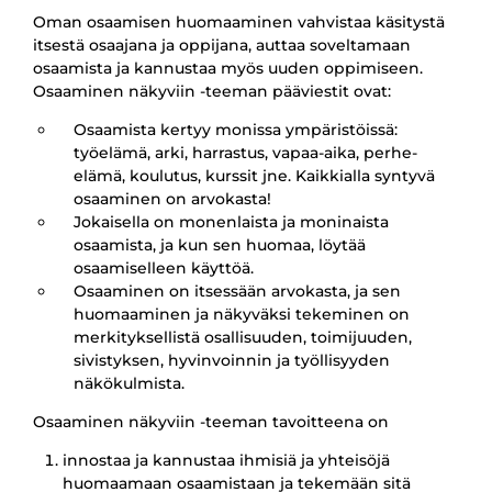
Oman osaamisen huomaaminen vahvistaa käsitystä
itsestä osaajana ja oppijana, auttaa soveltamaan
osaamista ja kannustaa myös uuden oppimiseen.
Osaaminen näkyviin -teeman pääviestit ovat:
Osaamista kertyy monissa ympäristöissä:
työelämä, arki, harrastus, vapaa-aika, perhe-
elämä, koulutus, kurssit jne. Kaikkialla syntyvä
osaaminen on arvokasta!
Jokaisella on monenlaista ja moninaista
osaamista, ja kun sen huomaa, löytää
osaamiselleen käyttöä.
Osaaminen on itsessään arvokasta, ja sen
huomaaminen ja näkyväksi tekeminen on
merkityksellistä osallisuuden, toimijuuden,
sivistyksen, hyvinvoinnin ja työllisyyden
näkökulmista.
Osaaminen näkyviin -teeman tavoitteena on
innostaa ja kannustaa ihmisiä ja yhteisöjä
huomaamaan osaamistaan ja tekemään sitä