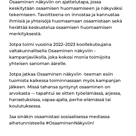
Osaaminen näkyviin on ajattelutapa, jossa
keskitytään osaamisen huomaamiseen ja näkyväksi
tekemiseen. Tavoitteena on innostaa ja kannustaa
ihmisiä ja yhteisöjä huomaamaan osaamistaan sekä
herättää keskustelua osaamisen huomaamisen
merkityksestä.
Jotpa toimi vuosina 2022–2023 koollekutsujana
valtakunnallisella Osaaminen näkyviin -
kampanjaviikolla, joka kokosi monia toimijoita
yhteisen sanoman äärelle.
Jotpa jatkaa Osaaminen näkyviin -teeman esiin
tuomista kaikessa toiminnassaan myös kampanjan
jälkeen. Missä tahansa syntynyt osaaminen on
arvokasta –- tapahtui se sitten työelämässä, arjessa,
harrastuksissa, vapaa-ajalla, perhe-elämässä tai
koulutuksessa.
Jaa sinäkin osaamistasi sosiaalisessa mediassa
aihetunnisteella #OsaaminenNäkyviin!