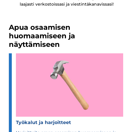
laajasti verkostoissasi ja viestintäkanavissasi!
Apua osaamisen
huomaamiseen ja
näyttämiseen
Työ­ka­lut ja har­joit­teet