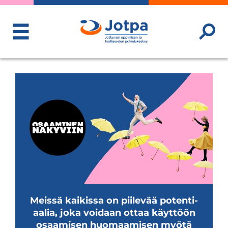
ToggleMenu
Meissä kai­kissa on pii­le­vää poten­ti­
aa­lia, joka voi­daan ottaa käyt­töön
osaa­mi­sen huo­maa­mi­sen myötä