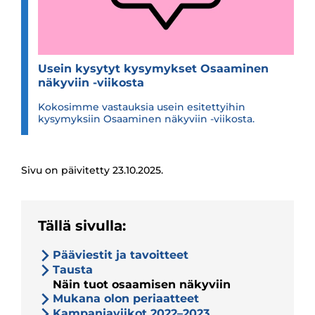
Usein kysy­tyt kysy­myk­set Osaa­mi­nen
näky­viin -​​​​viikosta
Kokosimme vastauksia usein esitettyihin
kysymyksiin Osaaminen näkyviin -viikosta.
Sivu on päivitetty 23.10.2025.
Tällä sivulla:
Pääviestit ja tavoitteet
Tausta
Näin tuot osaamisen näkyviin
Mukana olon periaatteet
Kampanjaviikot 2022–2023