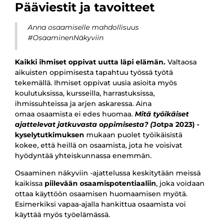
Pääviestit ja tavoitteet
Anna osaamiselle mahdollisuus
#OsaaminenNäkyviin
Kaikki ihmiset oppivat uutta läpi elämän.
Valtaosa
aikuisten oppimisesta tapahtuu työssä työtä
tekemällä. Ihmiset oppivat uusia asioita myös
koulutuksissa, kursseilla, harrastuksissa,
ihmissuhteissa ja arjen askaressa.
Aina
omaa osaamista ei edes huomaa.
Mitä työikäiset
ajattelevat jatkuvasta oppimisesta? (
Jotpa 2023) -
kyselytutkimuksen
mukaan puolet työikäisistä
kokee, että heillä on osaamista, jota he voisivat
hyödyntää yhteiskunnassa enemmän.
Osaaminen näkyviin -ajattelussa keskitytään meissä
kaikissa
piilevään osaamispotentiaaliin
, joka voidaan
ottaa käyttöön osaamisen huomaamisen myötä.
Esimerkiksi vapaa-ajalla hankittua osaamista voi
käyttää myös työelämässä.