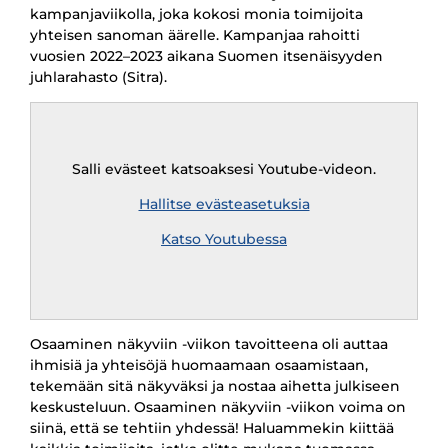
kampanjaviikolla, joka kokosi monia toimijoita
yhteisen sanoman äärelle. Kampanjaa rahoitti
vuosien 2022–2023 aikana Suomen itsenäisyyden
juhlarahasto (Sitra).
Remote
video
URL
Salli evästeet katsoaksesi Youtube-videon.
Hallitse evästeasetuksia
Katso Youtubessa
Osaaminen näkyviin -viikon tavoitteena oli auttaa
ihmisiä ja yhteisöjä huomaamaan osaamistaan,
tekemään sitä näkyväksi ja nostaa aihetta julkiseen
keskusteluun. Osaaminen näkyviin -viikon voima on
siinä, että se tehtiin yhdessä! Haluammekin kiittää