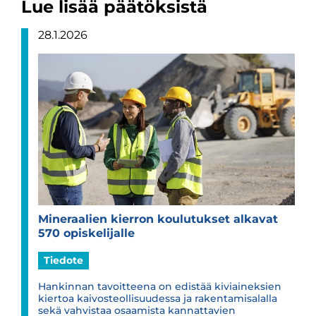
Lue lisää päätöksistä
28.1.2026
Mine­raa­lien kier­ron kou­lu­tuk­set alka­vat
570 opis­ke­li­jalle
Tiedote
Hankinnan tavoitteena on edistää kiviaineksien
kiertoa kaivosteollisuudessa ja rakentamisalalla
sekä vahvistaa osaamista kannattavien