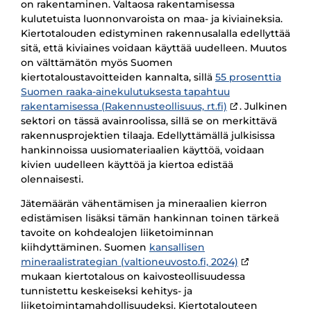
on rakentaminen. Valtaosa rakentamisessa
kulutetuista luonnonvaroista on maa- ja kiviaineksia.
Kiertotalouden edistyminen rakennusalalla edellyttää
sitä, että kiviaines voidaan käyttää uudelleen. Muutos
on välttämätön myös Suomen
kiertotaloustavoitteiden kannalta, sillä
55 prosenttia
Suomen raaka-ainekulutuksesta tapahtuu
rakentamisessa (Rakennusteollisuus, rt.fi)
. Julkinen
sektori on tässä avainroolissa, sillä se on merkittävä
rakennusprojektien tilaaja. Edellyttämällä julkisissa
hankinnoissa uusiomateriaalien käyttöä, voidaan
kivien uudelleen käyttöä ja kiertoa edistää
olennaisesti.
Jätemäärän vähentämisen ja mineraalien kierron
edistämisen lisäksi tämän hankinnan toinen tärkeä
tavoite on kohdealojen liiketoiminnan
kiihdyttäminen. Suomen
kansallisen
mineraalistrategian (valtioneuvosto.fi, 2024)
mukaan kiertotalous on kaivosteollisuudessa
tunnistettu keskeiseksi kehitys- ja
liiketoimintamahdollisuudeksi. Kiertotalouteen