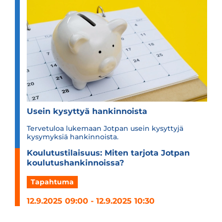
Usein kysyt­tyä han­kin­noista
Tervetuloa lukemaan Jotpan usein kysyttyjä
kysymyksiä hankinnoista.
Kou­lu­tus­ti­lai­suus: Miten tar­jota Jot­pan
kou­lu­tus­han­kin­noissa?
Tapahtuma
12.9.2025 09:00 - 12.9.2025 10:30