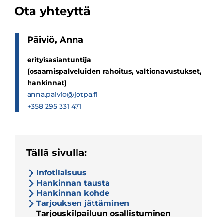
Ota yhteyttä
Päi­viö, Anna
erityisasiantuntija
(osaamispalveluiden rahoitus, valtionavustukset,
hankinnat)
anna.paivio@jotpa.fi
+358 295 331 471
Tällä sivulla:
Infotilaisuus
Hankinnan tausta
Hankinnan kohde
Tarjouksen jättäminen
Tarjouskilpailuun osallistuminen