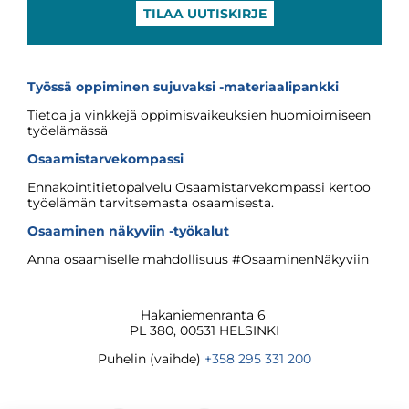
TILAA UUTISKIRJE
Työssä oppiminen sujuvaksi -materiaalipankki
Tietoa ja vinkkejä oppimisvaikeuksien huomioimiseen
työelämässä
Osaamistarvekompassi
Ennakointitietopalvelu Osaamistarvekompassi kertoo
työelämän tarvitsemasta osaamisesta.
Osaaminen näkyviin -työkalut
Anna osaamiselle mahdollisuus #OsaaminenNäkyviin
Hakaniemenranta 6
PL 380, 00531 HELSINKI
Puhelin (vaihde)
+358 295 331 200