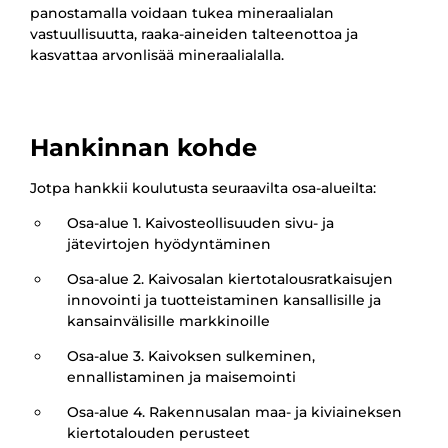
panostamalla voidaan tukea mineraalialan
vastuullisuutta, raaka-aineiden talteenottoa ja
kasvattaa arvonlisää mineraalialalla.
Hankinnan kohde
Jotpa hankkii koulutusta seuraavilta osa-alueilta:
Osa-alue 1. Kaivosteollisuuden sivu- ja
jätevirtojen hyödyntäminen
Osa-alue 2. Kaivosalan kiertotalousratkaisujen
innovointi ja tuotteistaminen kansallisille ja
kansainvälisille markkinoille
Osa-alue 3. Kaivoksen sulkeminen,
ennallistaminen ja maisemointi
Osa-alue 4. Rakennusalan maa- ja kiviaineksen
kiertotalouden perusteet