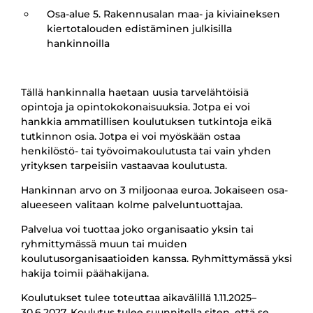
Osa-alue 5. Rakennusalan maa- ja kiviaineksen
kiertotalouden edistäminen julkisilla
hankinnoilla
Tällä hankinnalla haetaan uusia tarvelähtöisiä
opintoja ja opintokokonaisuuksia. Jotpa ei voi
hankkia ammatillisen koulutuksen tutkintoja eikä
tutkinnon osia. Jotpa ei voi myöskään ostaa
henkilöstö- tai työvoimakoulutusta tai vain yhden
yrityksen tarpeisiin vastaavaa koulutusta.
Hankinnan arvo on 3 miljoonaa euroa. Jokaiseen osa-
alueeseen valitaan kolme palveluntuottajaa.
Palvelua voi tuottaa joko organisaatio yksin tai
ryhmittymässä muun tai muiden
koulutusorganisaatioiden kanssa. Ryhmittymässä yksi
hakija toimii päähakijana.
Koulutukset tulee toteuttaa aikavälillä 1.11.2025–
30.6.2027. Koulutus tulee suunnitella siten, että se