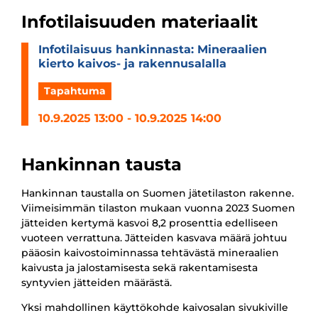
Infotilaisuuden materiaalit
Info­ti­lai­suus han­kin­nasta: Mine­raa­lien
kierto kaivos-​​​ ja raken­nusa­lalla
Tapahtuma
10.9.2025 13:00 - 10.9.2025 14:00
Hankinnan tausta
Hankinnan taustalla on Suomen jätetilaston rakenne.
Viimeisimmän tilaston mukaan vuonna 2023 Suomen
jätteiden kertymä kasvoi 8,2 prosenttia edelliseen
vuoteen verrattuna. Jätteiden kasvava määrä johtuu
pääosin kaivostoiminnassa tehtävästä mineraalien
kaivusta ja jalostamisesta sekä rakentamisesta
syntyvien jätteiden määrästä.
Yksi mahdollinen käyttökohde kaivosalan sivukiville