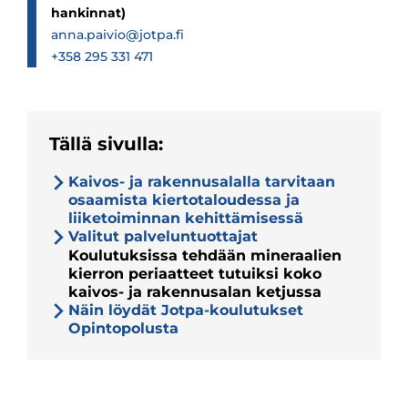
hankinnat)
anna.paivio@jotpa.fi
+358 295 331 471
Tällä sivulla:
Kaivos- ja rakennusalalla tarvitaan
osaamista kiertotaloudessa ja
liiketoiminnan kehittämisessä
Valitut palveluntuottajat
Koulutuksissa tehdään mineraalien
kierron periaatteet tutuiksi koko
kaivos- ja rakennusalan ketjussa
Näin löydät Jotpa-koulutukset
Opintopolusta