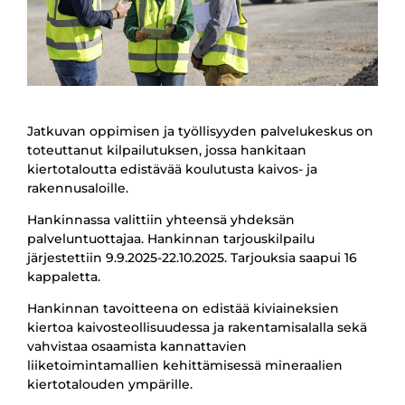
Jatkuvan oppimisen ja työllisyyden palvelukeskus on
toteuttanut kilpailutuksen, jossa hankitaan
kiertotaloutta edistävää koulutusta kaivos- ja
rakennusaloille.
Hankinnassa valittiin yhteensä yhdeksän
palveluntuottajaa. Hankinnan tarjouskilpailu
järjestettiin 9.9.2025-22.10.2025. Tarjouksia saapui 16
kappaletta.
Hankinnan tavoitteena on edistää kiviaineksien
kiertoa kaivosteollisuudessa ja rakentamisalalla sekä
vahvistaa osaamista kannattavien
liiketoimintamallien kehittämisessä mineraalien
kiertotalouden ympärille.