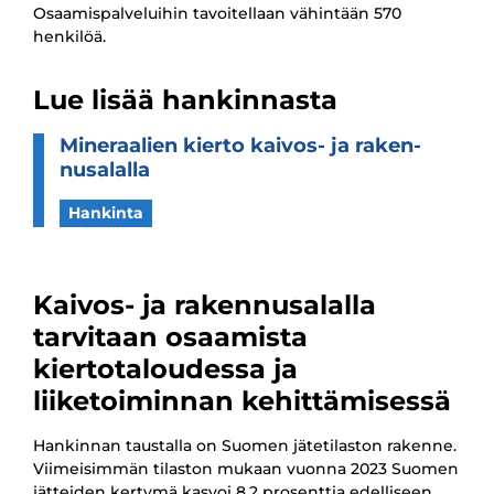
Osaamispalveluihin tavoitellaan vähintään 570
henkilöä.
Lue lisää hankinnasta
Mine­raa­lien kierto kaivos-​​​ ja raken­
nusa­lalla
Hankinta
Kaivos- ja rakennusalalla
tarvitaan osaamista
kiertotaloudessa ja
liiketoiminnan kehittämisessä
Hankinnan taustalla on Suomen jätetilaston rakenne.
Viimeisimmän tilaston mukaan vuonna 2023 Suomen
jätteiden kertymä kasvoi 8,2 prosenttia edelliseen