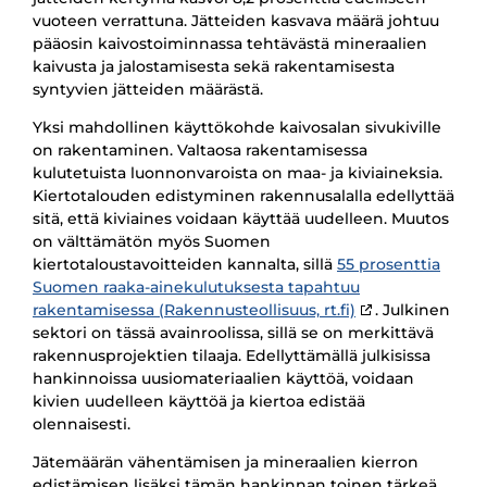
vuoteen verrattuna. Jätteiden kasvava määrä johtuu
pääosin kaivostoiminnassa tehtävästä mineraalien
kaivusta ja jalostamisesta sekä rakentamisesta
syntyvien jätteiden määrästä.
Yksi mahdollinen käyttökohde kaivosalan sivukiville
on rakentaminen. Valtaosa rakentamisessa
kulutetuista luonnonvaroista on maa- ja kiviaineksia.
Kiertotalouden edistyminen rakennusalalla edellyttää
sitä, että kiviaines voidaan käyttää uudelleen. Muutos
on välttämätön myös Suomen
kiertotaloustavoitteiden kannalta, sillä
55 prosenttia
Suomen raaka-ainekulutuksesta tapahtuu
rakentamisessa (Rakennusteollisuus, rt.fi)
. Julkinen
sektori on tässä avainroolissa, sillä se on merkittävä
rakennusprojektien tilaaja. Edellyttämällä julkisissa
hankinnoissa uusiomateriaalien käyttöä, voidaan
kivien uudelleen käyttöä ja kiertoa edistää
olennaisesti.
Jätemäärän vähentämisen ja mineraalien kierron
edistämisen lisäksi tämän hankinnan toinen tärkeä