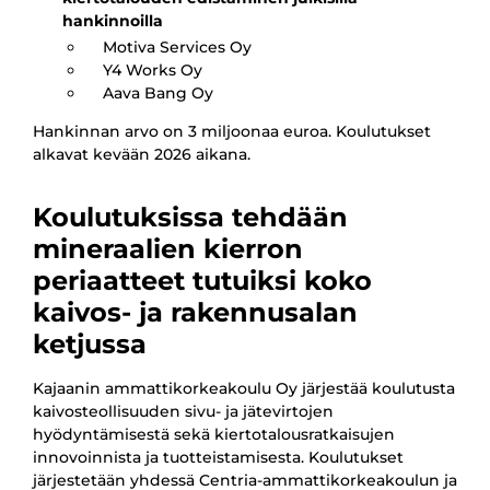
hankinnoilla
Motiva Services Oy
Y4 Works Oy
Aava Bang Oy
Hankinnan arvo on 3 miljoonaa euroa. Koulutukset
alkavat kevään 2026 aikana.
Koulutuksissa tehdään
mineraalien kierron
periaatteet tutuiksi koko
kaivos- ja rakennusalan
ketjussa
Kajaanin ammattikorkeakoulu Oy järjestää koulutusta
kaivosteollisuuden sivu- ja jätevirtojen
hyödyntämisestä sekä kiertotalousratkaisujen
innovoinnista ja tuotteistamisesta. Koulutukset
järjestetään yhdessä Centria-ammattikorkeakoulun ja