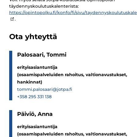
täydennyskoulutuskalenterista:
https://opintopolku.fi/konfo/fi/sivu/taydennyskoulutuskale
.
Ota yhteyttä
Palo­saari, Tommi
erityisasiantuntija
(osaamispalveluiden rahoitus, valtionavustukset,
hankinnat)
tommi.palosaari@jotpa.fi
+358 295 331 138
Päi­viö, Anna
erityisasiantuntija
(osaamispalveluiden rahoitus, valtionavustukset,