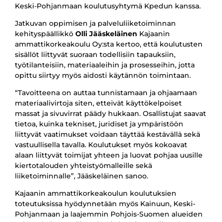
Keski-Pohjanmaan koulutusyhtymä Kpedun kanssa.
Jatkuvan oppimisen ja palveluliiketoiminnan
kehityspäällikkö
Olli Jääskeläinen
Kajaanin
ammattikorkeakoulu Oy:sta kertoo, että koulutusten
sisällöt liittyvät suoraan todellisiin tapauksiin,
työtilanteisiin, materiaaleihin ja prosesseihin, jotta
opittu siirtyy myös aidosti käytännön toimintaan.
“Tavoitteena on auttaa tunnistamaan ja ohjaamaan
materiaalivirtoja siten, etteivät käyttökelpoiset
massat ja sivuvirrat päädy hukkaan. Osallistujat saavat
tietoa, kuinka tekniset, juridiset ja ympäristöön
liittyvät vaatimukset voidaan täyttää kestävällä sekä
vastuullisella tavalla. Koulutukset myös kokoavat
alaan liittyvät toimijat yhteen ja luovat pohjaa uusille
kiertotalouden yhteistyömalleille sekä
liiketoiminnalle”, Jääskeläinen sanoo.
Kajaanin ammattikorkeakoulun koulutuksien
toteutuksissa hyödynnetään myös Kainuun, Keski-
Pohjanmaan ja laajemmin Pohjois-Suomen alueiden