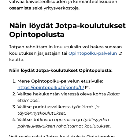
vahvaa kaivosteollisuuden ja kemianteollisuuden
osaamista sekä yritysverkostoja.
Näin löydät Jotpa-koulutukset
Opintopolusta
Jotpan rahoittamiin koulutuksiin voi hakea suoraan
koulutuksen järjestäjän tai
Opintopolku-palvelun
kautta.
Näin löydät Jotpa-koulutukset Opintopolusta:
Mene Opintopolku-palvelun etusivulle:
https://opintopolku.fi/konfo/fi/
.
Valitse hakukentän vieressä oleva kohta
Rajaa
etsimääsi
.
Valitse pudotusvalikosta
työelämä- ja
täydennyskoulutukset
.
Valitse
Jatkuvan oppimisen ja työllisyyden
palvelukeskuksen rahoittamat koulutukset
.
Voit myös selata Jotpa-koulutuksia Opintopolun