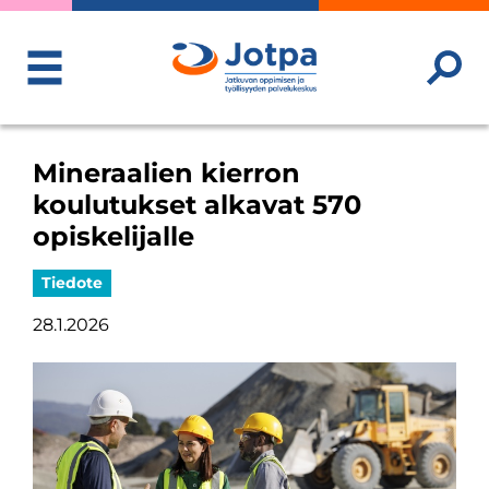
ToggleMenu
Mineraalien kierron
koulutukset alkavat 570
opiskelijalle
Tiedote
28.1.2026