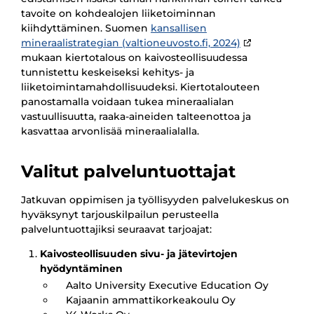
tavoite on kohdealojen liiketoiminnan
kiihdyttäminen. Suomen
kansallisen
mineraalistrategian (valtioneuvosto.fi, 2024)
mukaan kiertotalous on kaivosteollisuudessa
tunnistettu keskeiseksi kehitys- ja
liiketoimintamahdollisuudeksi. Kiertotalouteen
panostamalla voidaan tukea mineraalialan
vastuullisuutta, raaka-aineiden talteenottoa ja
kasvattaa arvonlisää mineraalialalla.
Valitut palveluntuottajat
Jatkuvan oppimisen ja työllisyyden palvelukeskus on
hyväksynyt tarjouskilpailun perusteella
palveluntuottajiksi seuraavat tarjoajat:
Kaivosteollisuuden sivu- ja jätevirtojen
hyödyntäminen
Aalto University Executive Education Oy
Kajaanin ammattikorkeakoulu Oy