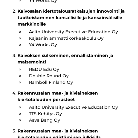
Y4 Works Oy
Kaivosalan kiertotalousratkaisujen innovointi ja
tuotteistaminen kansallisille ja kansainvälisille
markkinoille
Aalto University Executive Education Oy
Kajaanin ammattikorkeakoulu Oy
Y4 Works Oy
Kaivoksen sulkeminen, ennallistaminen ja
maisemointi
REDU Edu Oy
Double Round Oy
Ramboll Finland Oy
Rakennusalan maa- ja kiviaineksen
kiertotalouden perusteet
Aalto University Executive Education Oy
TTS Kehitys Oy
Aava Bang Oy
Rakennusalan maa- ja kiviaineksen
kiertotalouden edistäminen julkisilla