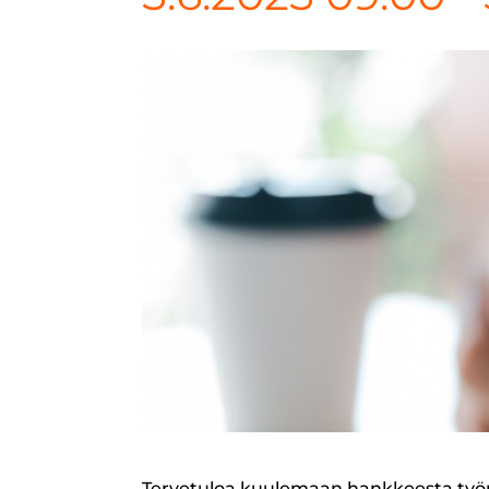
Tervetuloa kuulemaan hankkeesta työn