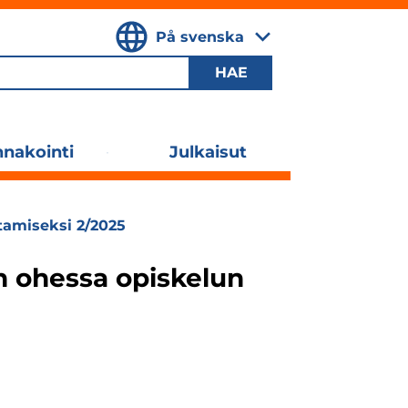
På svenska
,
Valitse
kieli
nakointi
Julkaisut
Laajenna
alavalikko
tamiseksi 2/2025
n ohessa opiskelun