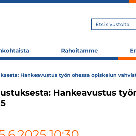
Hae
nkohtaista
Rahoitamme
En
Laajenna
Laajenna
alavalikko
alavalikko
tuksesta: Hankeavustus työn ohessa opiskelun vahvis
avustuksesta: Hankeavustus työ
25
5.6.2025 10:30