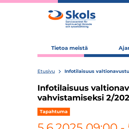
Tietoa meistä
Aja
Laajenna
alavalikko
Etusivu
Infotilaisuus valtionavus
Infotilaisuus valtion
vahvistamiseksi 2/20
Tapahtuma
5.6.2025 09:00
-