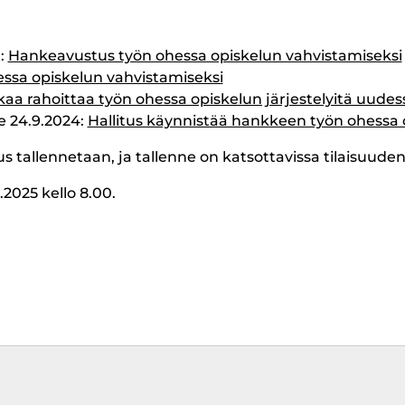
:
Hankeavustus työn ohessa opiskelun vahvistamiseksi
ssa opiskelun vahvistamiseksi
kaa rahoittaa työn ohessa opiskelun järjestelyitä uude
te 24.9.2024:
Hallitus käynnistää hankkeen työn ohessa o
s tallennetaan, ja tallenne on katsottavissa tilaisuuden j
6.2025 kello 8.00.