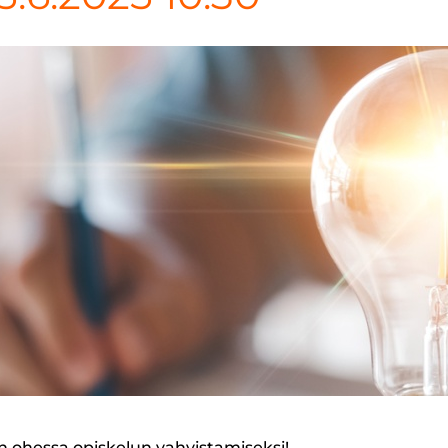
 ohessa opiskelun vahvistamiseksi!