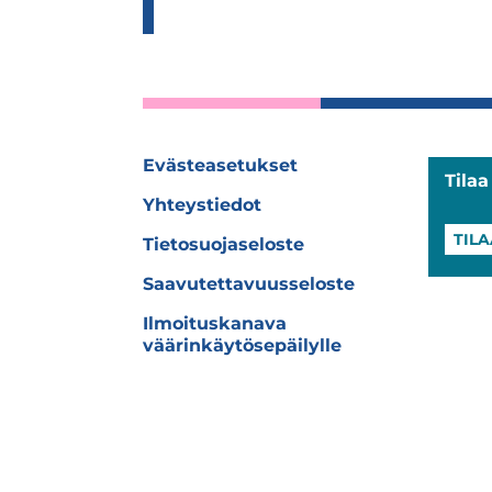
Evästeasetukset
Tila
Yhteystiedot
TILA
Tietosuojaseloste
Saavutettavuusseloste
Ilmoituskanava
väärinkäytösepäilylle