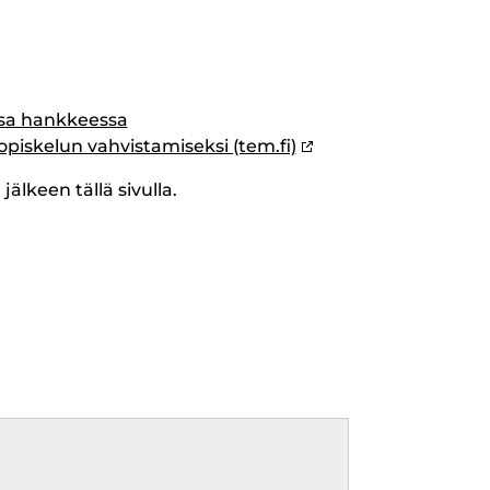
ssa hankkeessa
piskelun vahvistamiseksi (tem.fi)
älkeen tällä sivulla.