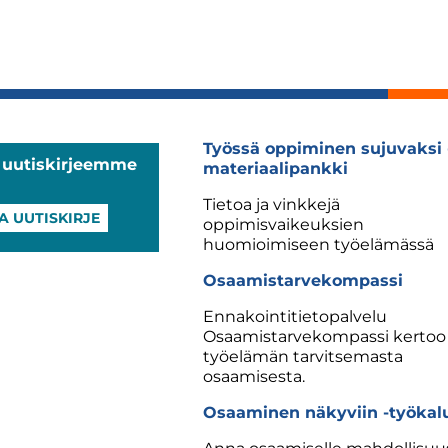
Työssä oppiminen sujuvaksi 
a uutiskirjeemme
materiaalipankki
Tietoa ja vinkkejä
A UUTISKIRJE
oppimisvaikeuksien
huomioimiseen työelämässä
Osaamistarvekompassi
Ennakointitietopalvelu
Osaamistarvekompassi kertoo
työelämän tarvitsemasta
osaamisesta.
Osaaminen näkyviin -työkal