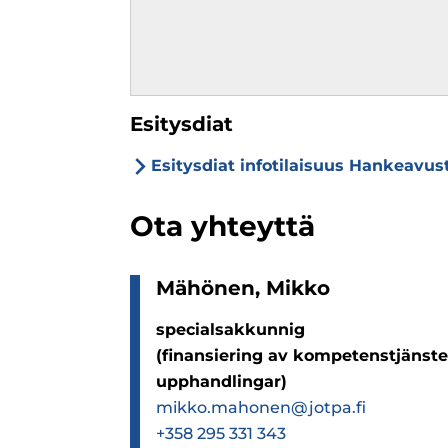
Esitysdiat
Esitysdiat infotilaisuus Hankeavus
Ota yhteyttä
Mähö­nen, Mikko
specialsakkunnig
(finansiering av kompetenstjänste
upphandlingar)
mikko.mahonen@jotpa.fi
+358 295 331 343