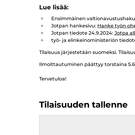
Lue lisää:
Ensimmäinen valtionavustushaku
Jotpan hankesivu:
Hanke työn ohe
Jotpan tiedote 24.9.2024:
Jotpa al
työ- ja elinkeinoministeriön tiedo
Tilaisuus järjestetään suomeksi. Tilaisuu
​​​​​​​Ilmoittautuminen päättyy torstaina 5.
Tervetuloa!
Tilaisuuden tallenne
Remote
video
URL