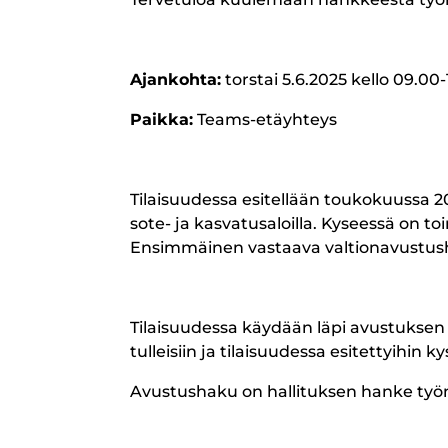
Ajankohta:
torstai 5.6.2025 kello 09.00-
Paikka:
Teams-etäyhteys
Tilaisuudessa esitellään toukokuussa 20
sote- ja kasvatusaloilla. Kyseessä on t
Ensimmäinen vastaava valtionavustushak
Tilaisuudessa käydään läpi avustuksen t
tulleisiin ja tilaisuudessa esitettyihin k
Avustushaku on hallituksen hanke työn