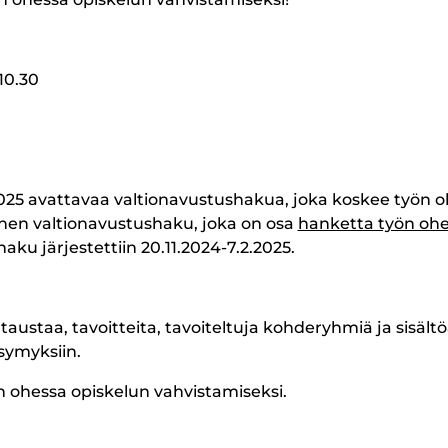
10.30
25 avattavaa valtionavustushakua, joka koskee työn ohes
oinen valtionavustushaku, joka on osa
hanketta työn ohe
u järjestettiin 20.11.2024-7.2.2025.
austaa, tavoitteita, tavoiteltuja kohderyhmiä ja sisält
ysymyksiin.
 ohessa opiskelun vahvistamiseksi.