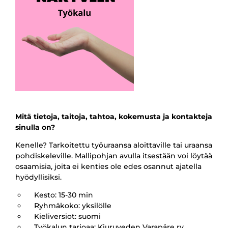
Mitä tietoja, taitoja, tahtoa, kokemusta ja kontakteja
sinulla on?
Kenelle? Tarkoitettu työuraansa aloittaville tai uraansa
pohdiskeleville. Mallipohjan avulla itsestään voi löytää
osaamisia, joita ei kenties ole edes osannut ajatella
hyödyllisiksi.
Kesto: 15-30 min
Ryhmäkoko: yksilölle
Kieliversiot: suomi
Työkalun tarjoaa: Kiuruveden Varapäre ry