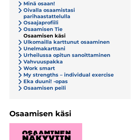
Minä osaan!
Oivalla osaamistasi
parihaastattelulla
Osaajaprofiili
Osaamisen Tie
Osaamisen käsi
Ulkomailla karttunut osaaminen
Unelmakarttani
Urheilussa opitun sanoittaminen
Vahvuuspakka
Work smart
My strengths – individual exercise
Eka duuni! -opas
Osaamisen peili
Osaamisen käsi