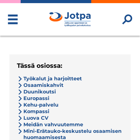
ToggleMenu
Tässä osiossa:
Työkalut ja harjoitteet
Osaamiskahvit
Duunikoutsi
Europassi
Kehu-palvelu
Kompassi
Luova CV
Meidän vahvuutemme
Mini-Erätauko-keskustelu osaamisen
huomaamisesta