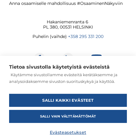
Anna osaamiselle mahdollisuus #OsaaminenNäkyviin
Hakaniemenranta 6
PL 380, 00531 HELSINKI
Puhelin (vaihde)
+358 295 331 200
Tietoa sivustolla käytetyistä evästeistä
Käytämme sivustollamme evästeitä kerätäksemme ja
analysoidaksemme sivuston suorituskykyä ja käyttöä.
© Jatkuvan oppimisen ja työllisyyden palvelukeskus
2026
SALLI KAIKKI EVÄSTEET
SALLI VAIN VÄLTTÄMÄTTÖMÄT
Evästeasetukset