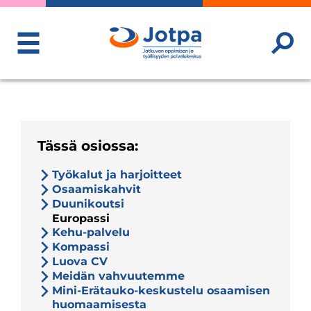
ToggleMenu
Tässä osiossa:
Työkalut ja harjoitteet
Osaamiskahvit
Duunikoutsi
Europassi
Kehu-palvelu
Kompassi
Luova CV
Meidän vahvuutemme
Mini-Erätauko-keskustelu osaamisen
huomaamisesta