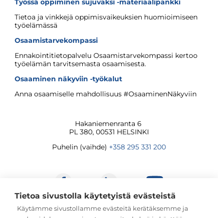
Työssä oppiminen sujuvaksi -materiaalipankki
Tietoa ja vinkkejä oppimisvaikeuksien huomioimiseen
työelämässä
Osaamistarvekompassi
Ennakointitietopalvelu Osaamistarvekompassi kertoo
työelämän tarvitsemasta osaamisesta.
Osaaminen näkyviin -työkalut
Anna osaamiselle mahdollisuus #OsaaminenNäkyviin
Hakaniemenranta 6
PL 380, 00531 HELSINKI
Puhelin (vaihde)
+358 295 331 200
Tietoa sivustolla käytetyistä evästeistä
Käytämme sivustollamme evästeitä kerätäksemme ja