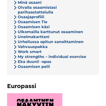
Minä osaan!
Oivalla osaamistasi
parihaastattelulla
Osaajaprofiili
Osaamisen Tie
Osaamisen käsi
Ulkomailla karttunut osaaminen
Unelmakarttani
Urheilussa opitun sanoittaminen
Vahvuuspakka
Work smart
My strengths – individual exercise
Eka duuni! -opas
Osaamisen peili
Europassi