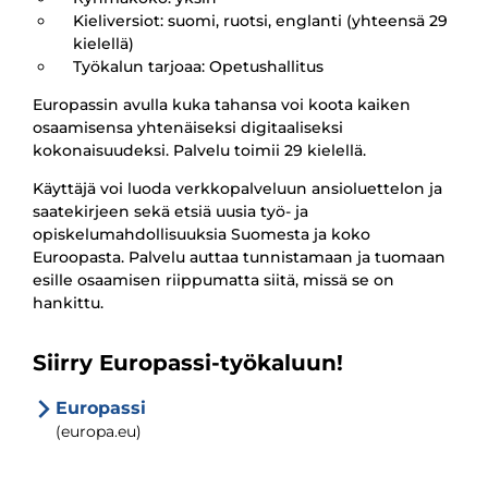
Kieliversiot: suomi, ruotsi, englanti (yhteensä 29
kielellä)
Työkalun tarjoaa: Opetushallitus
Europassin avulla kuka tahansa voi koota kaiken
osaamisensa yhtenäiseksi digitaaliseksi
kokonaisuudeksi. Palvelu toimii 29 kielellä.
Käyttäjä voi luoda verkkopalveluun ansioluettelon ja
saatekirjeen sekä etsiä uusia työ- ja
opiskelumahdollisuuksia Suomesta ja koko
Euroopasta. Palvelu auttaa tunnistamaan ja tuomaan
esille osaamisen riippumatta siitä, missä se on
hankittu.
Siirry Europassi-työkaluun!
Europassi
(europa.eu)