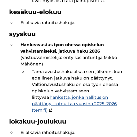
ovat myös osa tätä painopistettä.
kesäkuu-elokuu
Ei alkavia rahoitushakuja.
syyskuu
Hankeavustus työn ohessa opiskelun
vahvistamiseksi, jatkuva haku 2026
(vastuuvalmistelija: erityisasiantuntija Mikko
Mähönen)
Tämä avustushaku alkaa sen jälkeen, kun
edellinen jatkuva haku on päättynyt.
Valtionavustushaku on osa työn ohessa
opiskelun vahvistamiseen
liittyvää
hanketta, jonka hallitus on
päättänyt toteuttaa vuosina 2025–2026
(tem.fi)
lokakuu-joulukuu
Ei alkavia rahoitushakuja.