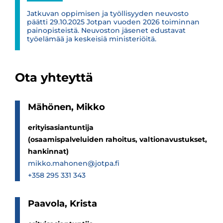
Jatkuvan oppimisen ja työllisyyden neuvosto
päätti 29.10.2025 Jotpan vuoden 2026 toiminnan
painopisteistä. Neuvoston jäsenet edustavat
työelämää ja keskeisiä ministeriöitä.
Ota yhteyttä
Mähö­nen, Mikko
erityisasiantuntija
(osaamispalveluiden rahoitus, valtionavustukset,
hankinnat)
mikko.mahonen@jotpa.fi
+358 295 331 343
Paa­vola, Krista