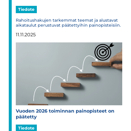
Tiedote
Rahoitushakujen tarkemmat teemat ja alustavat
aikataulut perustuvat päätettyihin painopisteisiin.
11.11.2025
Vuo­den 2026 toi­min­nan pain­opis­teet on
pää­tetty
Tiedote