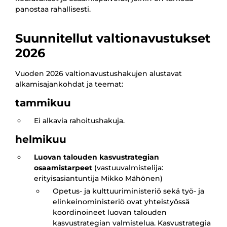
panostaa rahallisesti.
Suunnitellut valtionavustukset
2026
Vuoden 2026 valtionavustushakujen alustavat
alkamisajankohdat ja teemat:
tammikuu
Ei alkavia rahoitushakuja.
helmikuu
Luovan talouden kasvustrategian
osaamistarpeet
(vastuuvalmistelija:
erityisasiantuntija Mikko Mähönen)
Opetus- ja kulttuuriministeriö sekä työ- ja
elinkeinoministeriö ovat yhteistyössä
koordinoineet luovan talouden
kasvustrategian valmistelua. Kasvustrategia