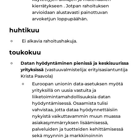
kierrätykseen . Jotpan rahoituksen
arvioidaan alustavasti painottuvan
arvoketjun loppupäähän.
huhtikuu
Ei alkavia rahoitushakuja.
toukokuu
Datan hyödyntäminen pienissä ja keskisuurissa
yrityksissä
(vastuuvalmistelija: erityisasiantuntija
Krista Paavola)
Euroopan unionin data-asetuksen myötä
yrityksillä on uusia vastuita ja
liiketoimintamahdollisuuksia datan
hyödyntämisessä. Osaamista tulisi
vahvistaa, jotta dataa hyödynnettäisiin
nykyistä vaikuttavammin muun muassa
asiakasymmärryksen lisäämisessä,
palveluiden ja tuotteiden kehittämisessä
sekä myynnin ja markkinoinnin