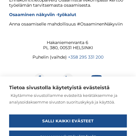
Ennakointitietopalvelu Osaamistarvekompassi kertoo
työelämän tarvitsemasta osaamisesta.
Osaaminen näkyviin -työkalut
Anna osaamiselle mahdollisuus #OsaaminenNäkyviin
Hakaniemenranta 6
PL 380, 00531 HELSINKI
Puhelin (vaihde)
+358 295 331 200
Tietoa sivustolla käytetyistä evästeistä
Käytämme sivustollamme evästeitä kerätäksemme ja
analysoidaksemme sivuston suorituskykyä ja käyttöä.
© Jatkuvan oppimisen ja työllisyyden palvelukeskus
2026
SALLI KAIKKI EVÄSTEET