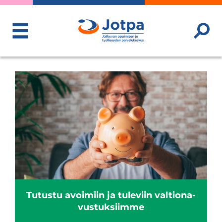
ToggleMenu
Tutustu avoi­miin ja tule­viin val­tio­na­
vus­tuk­siimme