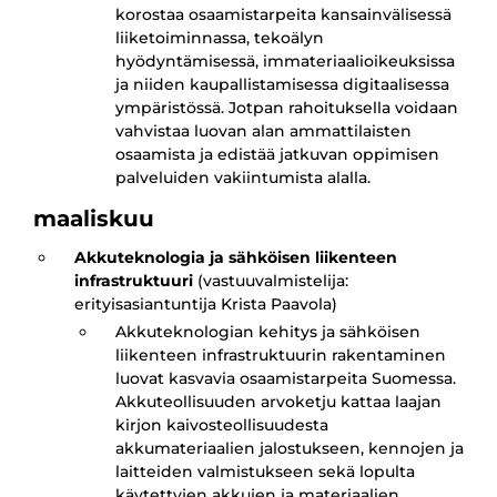
korostaa osaamistarpeita kansainvälisessä
liiketoiminnassa, tekoälyn
hyödyntämisessä, immateriaalioikeuksissa
ja niiden kaupallistamisessa digitaalisessa
ympäristössä. Jotpan rahoituksella voidaan
vahvistaa luovan alan ammattilaisten
osaamista ja edistää jatkuvan oppimisen
palveluiden vakiintumista alalla.
maaliskuu
Akkuteknologia ja sähköisen liikenteen
infrastruktuuri
(vastuuvalmistelija:
erityisasiantuntija Krista Paavola)
Akkuteknologian kehitys ja sähköisen
liikenteen infrastruktuurin rakentaminen
luovat kasvavia osaamistarpeita Suomessa.
Akkuteollisuuden arvoketju kattaa laajan
kirjon kaivosteollisuudesta
akkumateriaalien jalostukseen, kennojen ja
laitteiden valmistukseen sekä lopulta
käytettyjen akkujen ja materiaalien