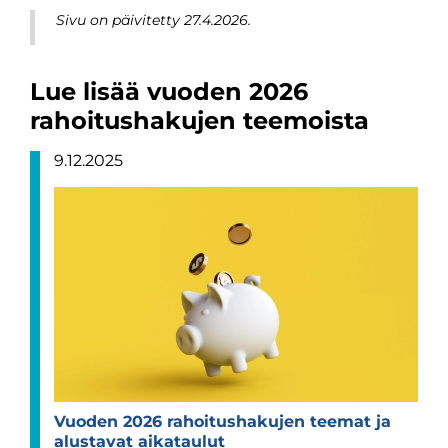
Sivu on päivitetty 27.4.2026.
Lue lisää vuoden 2026
rahoitushakujen teemoista
9.12.2025
Vuo­den 2026 rahoi­tus­ha­ku­jen tee­mat ja
alus­ta­vat aika­tau­lut