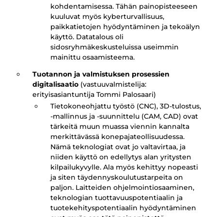
kohdentamisessa. Tähän painopisteeseen
kuuluvat myös kyberturvallisuus,
paikkatietojen hyödyntäminen ja tekoälyn
käyttö. Datatalous oli
sidosryhmäkeskusteluissa useimmin
mainittu osaamisteema.
Tuotannon ja valmistuksen prosessien
digitalisaatio
(vastuuvalmistelija:
erityisasiantuntija Tommi Palosaari)
Tietokoneohjattu työstö (CNC), 3D-tulostus,
-mallinnus ja -suunnittelu (CAM, CAD) ovat
tärkeitä muun muassa viennin kannalta
merkittävässä konepajateollisuudessa.
Nämä teknologiat ovat jo valtavirtaa, ja
niiden käyttö on edellytys alan yritysten
kilpailukyvylle. Ala myös kehittyy nopeasti
ja siten täydennyskoulutustarpeita on
paljon. Laitteiden ohjelmointiosaaminen,
teknologian tuottavuuspotentiaalin ja
tuotekehityspotentiaalin hyödyntäminen