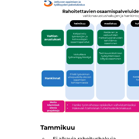
Tammikuu
Ei alkavia rahoitushakuja.