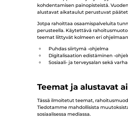
kohdentamisen painopisteistä. Vuode
alustavat aikataulut perustuvat päätett
Jotpa rahoittaa osaamispalveluita tun
perusteella. Käytettävä rahoitusmuoto
teemat liittyvät kolmeen eri ohjelmaan
Puhdas siirtymä -ohjelma
Digitalisaation edistäminen -ohje
Sosiaali- ja terveysalan sekä varh
Teemat ja alustavat a
Tässä ilmoitetut teemat, rahoitusmuodot
Tiedotamme mahdollisista muutoksista 
sosiaalisessa mediassa.