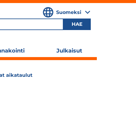
Suomeksi
,
Valitse
kieli
nakointi
Julkaisut
Laajenna
alavalikko
at aikataulut