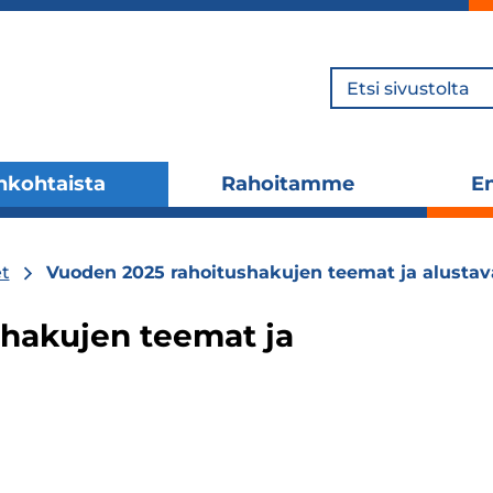
Hae
nkohtaista
Rahoitamme
En
Laajenna
Laajenna
alavalikko
alavalikko
t
Vuoden 2025 rahoitushakujen teemat ja alustav
hakujen teemat ja