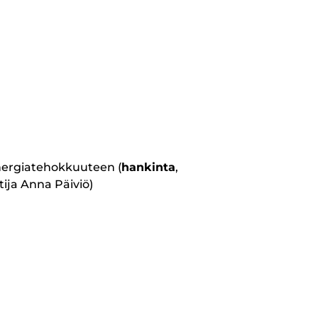
energiatehokkuuteen (
hankinta
,
tija Anna Päiviö)