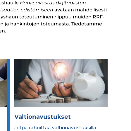
ushaulle
Hankeavustus digitaalisten
lisaation edistämiseen
avataan mahdollisesti
nyshaun toteutuminen riippuu muiden RRF-
ten ja hankintojen toteumasta. Tiedotamme
en.
Val­tio­na­vus­tuk­set
Jotpa rahoittaa valtionavustuksilla