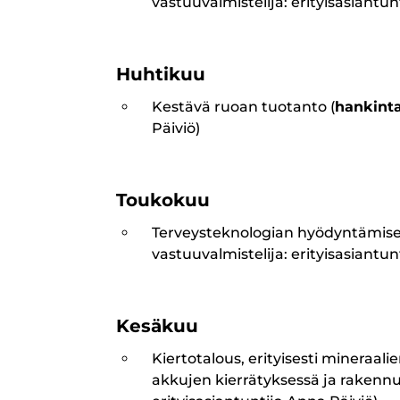
vastuuvalmistelija: erityisasiantun
Huhtikuu
Kestävä ruoan tuotanto (
hankint
Päiviö)
Toukokuu
Terveysteknologian hyödyntämisee
vastuuvalmistelija: erityisasiantun
Kesäkuu
Kiertotalous, erityisesti mineraali
akkujen kierrätyksessä ja rakennus