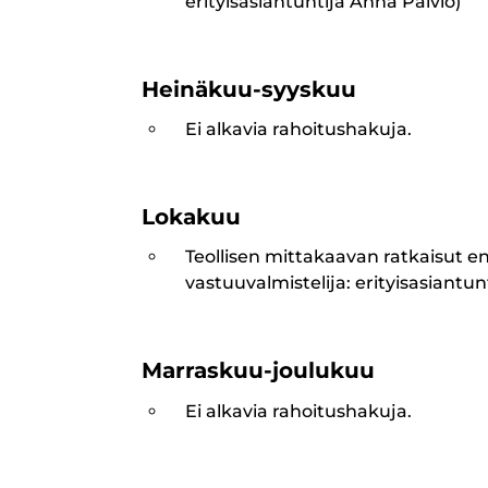
erityisasiantuntija Anna Päiviö)
Heinäkuu-syyskuu
Ei alkavia rahoitushakuja.
Lokakuu
Teollisen mittakaavan ratkaisut 
vastuuvalmistelija: erityisasiantun
Marraskuu-joulukuu
Ei alkavia rahoitushakuja.