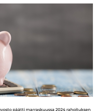
uvosto päätti marraskuussa 2024 rahoituksen