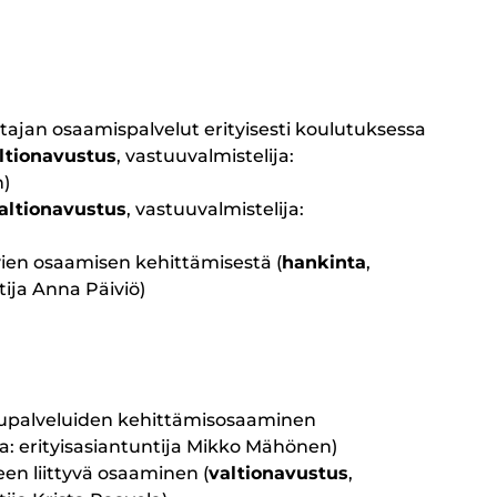
tajan osaamispalvelut erityisesti koulutuksessa
ltionavustus
, vastuuvalmistelija:
n)
altionavustus
, vastuuvalmistelija:
vien osaamisen kehittämisestä (
hankinta
,
tija Anna Päiviö)
ilupalveluiden kehittämisosaaminen
ja: erityisasiantuntija Mikko Mähönen)
en liittyvä osaaminen (
valtionavustus
,