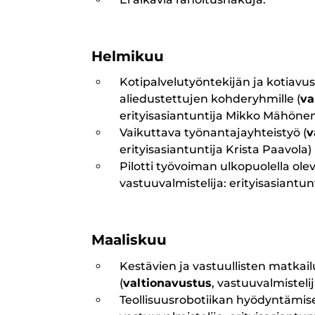
Helmikuu
Kotipalvelutyöntekijän ja kotiavus
aliedustettujen kohderyhmille (
va
erityisasiantuntija Mikko Mähöne
Vaikuttava työnantajayhteistyö (
v
erityisasiantuntija Krista Paavola)
Pilotti työvoiman ulkopuolella ole
vastuuvalmistelija: erityisasiantun
Maaliskuu
Kestävien ja vastuullisten matka
(
valtionavustus
, vastuuvalmisteli
Teollisuusrobotiikan hyödyntämise