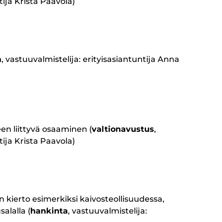
tija Krista Paavola)
a
, vastuuvalmistelija: erityisasiantuntija Anna
n liittyvä osaaminen (
valtionavustus
,
tija Krista Paavola)
en kierto esimerkiksi kaivosteollisuudessa,
alalla (
hankinta
, vastuuvalmistelija: