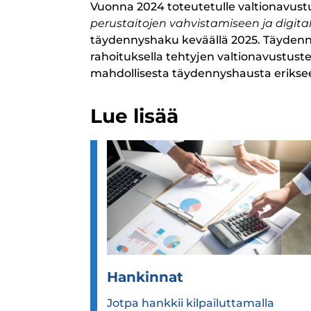
Vuonna 2024 toteutetulle valtionavust
perustaitojen vahvistamiseen ja digita
täydennyshaku keväällä 2025. Täyden
rahoituksella tehtyjen valtionavustus
mahdollisesta täydennyshausta erikse
Lue lisää
Han­kin­nat
Jotpa hankkii kilpailuttamalla