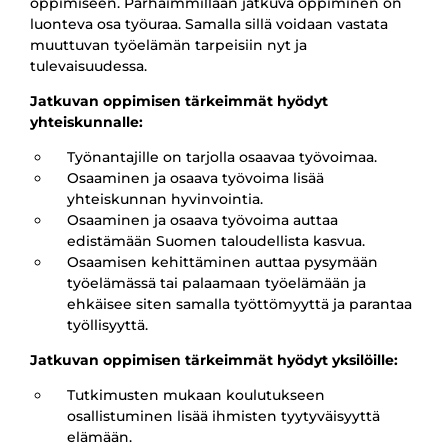
oppimiseen. Parhaimmillaan jatkuva oppiminen on
luonteva osa työuraa. Samalla sillä voidaan vastata
muuttuvan työelämän tarpeisiin nyt ja
tulevaisuudessa.
Jatkuvan oppimisen tärkeimmät hyödyt
yhteiskunnalle:
Työnantajille on tarjolla osaavaa työvoimaa.
Osaaminen ja osaava työvoima lisää
yhteiskunnan hyvinvointia.
Osaaminen ja osaava työvoima auttaa
edistämään Suomen taloudellista kasvua.
Osaamisen kehittäminen auttaa pysymään
työelämässä tai palaamaan työelämään ja
ehkäisee siten samalla työttömyyttä ja parantaa
työllisyyttä.
Jatkuvan oppimisen tärkeimmät hyödyt yksilöille:
Tutkimusten mukaan koulutukseen
osallistuminen lisää ihmisten tyytyväisyyttä
elämään.