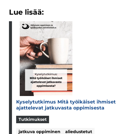
Lue lisää:
Kyse­ly­tut­ki­mus Mitä työi­käi­set ihmi­set
ajat­te­le­vat jat­ku­vasta oppi­mi­sesta
Tutkimukset
jatkuva oppiminen
aliedustetut