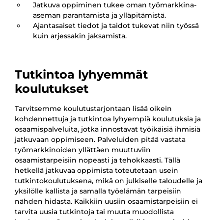
Jatkuva oppiminen tukee oman työmarkkina-
aseman parantamista ja ylläpitämistä.
Ajantasaiset tiedot ja taidot tukevat niin työssä
kuin arjessakin jaksamista.
Tutkintoa lyhyemmät
koulutukset
Tarvitsemme koulutustarjontaan lisää oikein
kohdennettuja ja tutkintoa lyhyempiä koulutuksia ja
osaamispalveluita, jotka innostavat työikäisiä ihmisiä
jatkuvaan oppimiseen. Palveluiden pitää vastata
työmarkkinoiden yllättäen muuttuviin
osaamistarpeisiin nopeasti ja tehokkaasti. Tällä
hetkellä jatkuvaa oppimista toteutetaan usein
tutkintokoulutuksena, mikä on julkiselle taloudelle ja
yksilölle kallista ja samalla työelämän tarpeisiin
nähden hidasta. Kaikkiin uusiin osaamistarpeisiin ei
tarvita uusia tutkintoja tai muuta muodollista