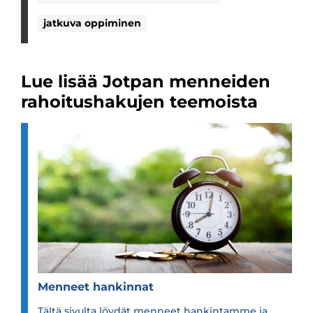
jatkuva oppiminen
Lue lisää Jotpan menneiden
rahoitushakujen teemoista
Men­neet han­kin­nat
Tältä sivulta löydät menneet hankintamme ja