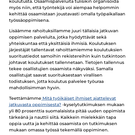
koulutusta. Osaamispalveluita tulisikin organisoida
myös niin, että työntekijä voi aiempaa helpommin
kehittää osaamistaan joustavasti omalla työpaikallaan
työssäoppimisena.
Lisäämme rahoituksillamme juuri tällaisia jatkuvan
oppimisen palveluita, jotka hyödyttävät sekä
yhteiskuntaa että yksittäisiä ihmisiä. Koulutuksen
järjestäjät tallentavat rahoittamiemme koulutuksien
suoritustiedot samoihin rekistereihin kuin tutkintoon
johtavat koulutukset tallennetaan. Tietojen tallennus
tekee osallistujien osaamista näkyväksi. Samalla
osallistujat saavat suorituksestaan virallisen
todistuksen, jotta koulutus palvelee työuraa
mahdollisimman hyvin.
Teettämämme
Mitä työikäiset ihmiset ajattelevat
jatkuvasta oppimisesta?
-kyselytutkimuksen mukaan
yli 80 prosenttia suomalaisista pitää uuden oppimista
tärkeänä ja nauttii siitä. Kaikkein mielekkäin tapa
oppia uutta ja kehittää osaamista on tutkimuksen
mukaan omassa työssä tekemällä oppiminen.