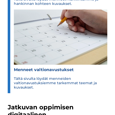
hankinnan kohteen kuvaukset.
Men­neet val­tio­na­vus­tuk­set
Tältä sivulta löydät menneiden
valtionavustuksiemme tarkemmat teemat ja
kuvaukset.
Jatkuvan oppimisen
digitaalinen