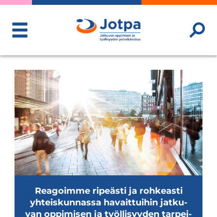
ToggleMenu
Rea­goimme ripeästi ja roh­keasti
yhteis­kun­nassa havait­tui­hin jat­ku­
van oppi­mi­sen ja työl­li­syy­den tar­pei­