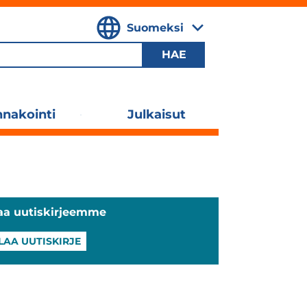
Suomeksi
,
Valitse
kieli
nakointi
Julkaisut
Laajenna
alavalikko
laa uutiskirjeemme
ILAA UUTISKIRJE