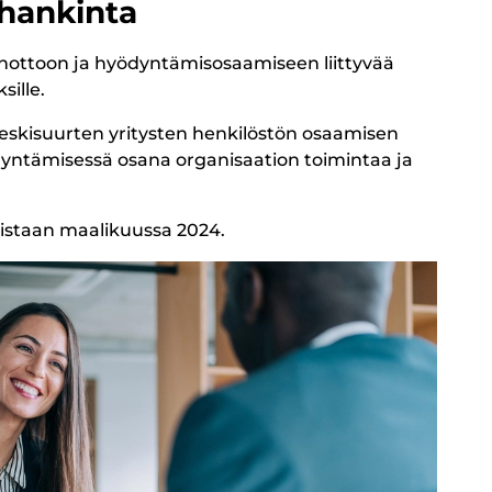
 hankinta
ottoon ja hyödyntämisosaamiseen liittyvää
ksille.
eskisuurten yritysten henkilöstön osaamisen
yntämisessä osana organisaation toimintaa ja
aistaan maalikuussa 2024.