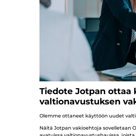
Tiedote Jotpan ottaa
valtionavustuksen vak
Olemme ottaneet käyttöön uudet valti
Näitä Jotpan vakioehtoja sovelletaan O
avatuissa valtionavustushauissa, joist