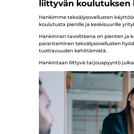
liittyvän koulutuksen
Hankimme tekoälysovellusten käyttöön
koulutusta pienille ja keskisuurille yrity
Hankinnan tavoitteena on pienten ja k
parantaminen tekoälysovellusten hyöd
tuottavuuden kehittämistä.
Hankintaan liittyvä tarjouspyyntö julk