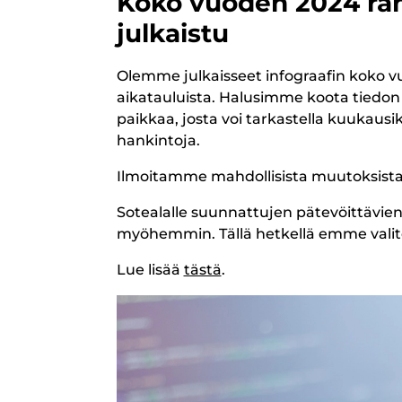
Koko vuoden 2024 rah
julkaistu
Olemme julkaisseet infograafin koko 
aikatauluista. Halusimme koota tiedon 
paikkaa, josta voi tarkastella kuukausi
hankintoja.
Ilmoitamme mahdollisista muutoksista
Sotealalle suunnattujen pätevöittävie
myöhemmin. Tällä hetkellä emme valitet
Lue lisää
tästä
.