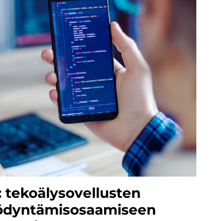
 tekoälysovellusten
yödyntämisosaamiseen