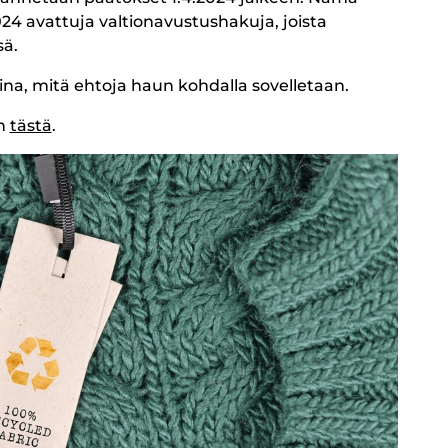
024 avattuja valtionavustushakuja, joista
sä.
ina, mitä ehtoja haun kohdalla sovelletaan.
in
tästä
.