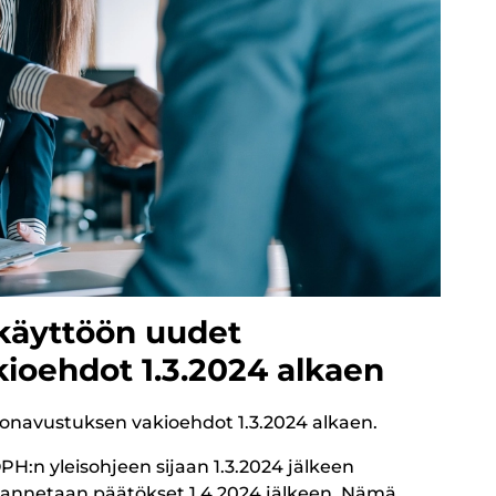
 käyttöön uudet
ioehdot 1.3.2024 alkaen
onavustuksen vakioehdot 1.3.2024 alkaen.
PH:n yleisohjeen sijaan 1.3.2024 jälkeen
a annetaan päätökset 1.4.2024 jälkeen. Nämä