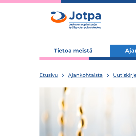
Tietoa meistä
Aja
Laajenna
alavalikko
Etusivu
Ajankohtaista
Uutiskirj