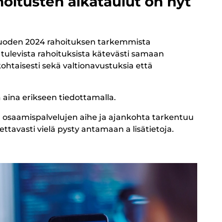
oitusten aikataulut on nyt
vuoden 2024 rahoituksen tarkemmista
tulevista rahoituksista kätevästi samaan
kohtaisesti sekä valtionavustuksia että
 aina erikseen tiedottamalla.
n osaamispalvelujen aihe ja ajankohta tarkentuu
tavasti vielä pysty antamaan a lisätietoja.