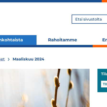
Hae
nkohtaista
Rahoitamme
En
Laajenna
Laajenna
alavalikko
alavalikko
eet
Maaliskuu 2024
Ti
T