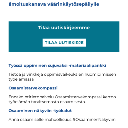
Ilmoituskanava väärinkäytösepäilylle
Tilaa uutiskirjeemme
TILAA UUTISKIRJE
Työssä oppiminen sujuvaksi -materiaalipankki
Tietoa ja vinkkejä oppimisvaikeuksien huomioimiseen
työelämässä
Osaamistarvekompassi
Ennakointitietopalvelu Osaamistarvekompassi kertoo
työelämän tarvitsemasta osaamisesta.
Osaaminen näkyviin -työkalut
Anna osaamiselle mahdollisuus #OsaaminenNäkyviin