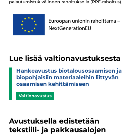
palautumistukivälineen rahoituksella (RRF-rahoitus).
Lue lisää valtionavustuksesta
Han­kea­vus­tus bio­ta­lous­osaa­mi­sen ja
bio­poh­jai­siin mate­ri­aa­lei­hin liit­ty­vän
osaa­mi­sen kehit­tä­mi­seen
Valtionavustus
Avustuksella edistetään
tekstiili- ja pakkausalojen