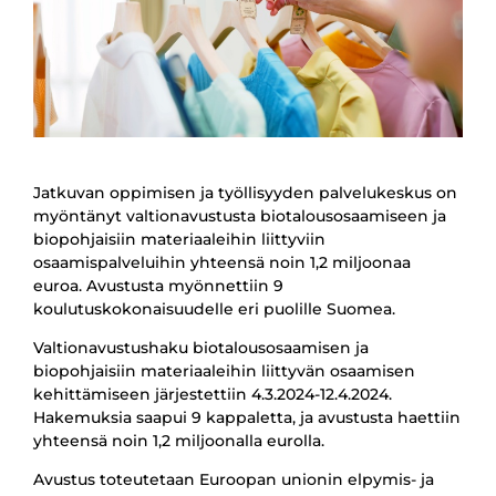
Jatkuvan oppimisen ja työllisyyden palvelukeskus on
myöntänyt valtionavustusta biotalousosaamiseen ja
biopohjaisiin materiaaleihin liittyviin
osaamispalveluihin yhteensä noin 1,2 miljoonaa
euroa. Avustusta myönnettiin 9
koulutuskokonaisuudelle eri puolille Suomea.
Valtionavustushaku biotalousosaamisen ja
biopohjaisiin materiaaleihin liittyvän osaamisen
kehittämiseen järjestettiin 4.3.2024-12.4.2024.
Hakemuksia saapui 9 kappaletta, ja avustusta haettiin
yhteensä noin 1,2 miljoonalla eurolla.
Avustus toteutetaan Euroopan unionin elpymis- ja