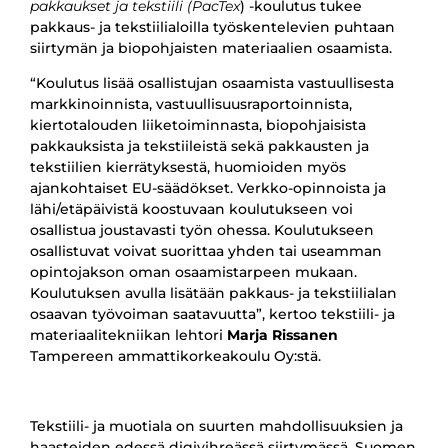
pakkaukset ja tekstiili (PacTex
) -koulutus tukee
pakkaus- ja tekstiilialoilla työskentelevien puhtaan
siirtymän ja biopohjaisten materiaalien osaamista.
“Koulutus lisää osallistujan osaamista vastuullisesta
markkinoinnista, vastuullisuusraportoinnista,
kiertotalouden liiketoiminnasta, biopohjaisista
pakkauksista ja tekstiileistä sekä pakkausten ja
tekstiilien kierrätyksestä, huomioiden myös
ajankohtaiset EU-säädökset. Verkko-opinnoista ja
lähi/etäpäivistä koostuvaan koulutukseen voi
osallistua joustavasti työn ohessa. Koulutukseen
osallistuvat voivat suorittaa yhden tai useamman
opintojakson oman osaamistarpeen mukaan.
Koulutuksen avulla lisätään pakkaus- ja tekstiilialan
osaavan työvoiman saatavuutta”, kertoo tekstiili- ja
materiaalitekniikan lehtori
Marja Rissanen
Tampereen ammattikorkeakoulu Oy:stä.
Tekstiili- ja muotiala on suurten mahdollisuuksien ja
haasteiden edessä digivihreässä siirtymässä. Suomen