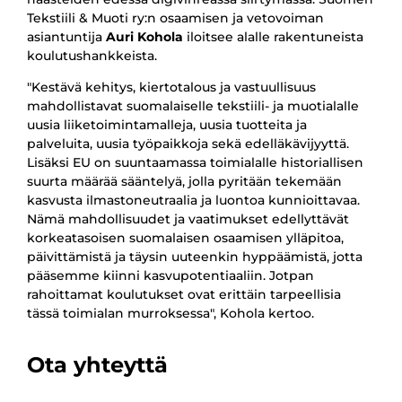
Tekstiili & Muoti ry:n osaamisen ja vetovoiman
asiantuntija
Auri Kohola
iloitsee alalle rakentuneista
koulutushankkeista.
"Kestävä kehitys, kiertotalous ja vastuullisuus
mahdollistavat suomalaiselle tekstiili- ja muotialalle
uusia liiketoimintamalleja, uusia tuotteita ja
palveluita, uusia työpaikkoja sekä edelläkävijyyttä.
Lisäksi EU on suuntaamassa toimialalle historiallisen
suurta määrää sääntelyä, jolla pyritään tekemään
kasvusta ilmastoneutraalia ja luontoa kunnioittavaa.
Nämä mahdollisuudet ja vaatimukset edellyttävät
korkeatasoisen suomalaisen osaamisen ylläpitoa,
päivittämistä ja täysin uuteenkin hyppäämistä, jotta
pääsemme kiinni kasvupotentiaaliin. Jotpan
rahoittamat koulutukset ovat erittäin tarpeellisia
tässä toimialan murroksessa", Kohola kertoo.
Ota yhteyttä