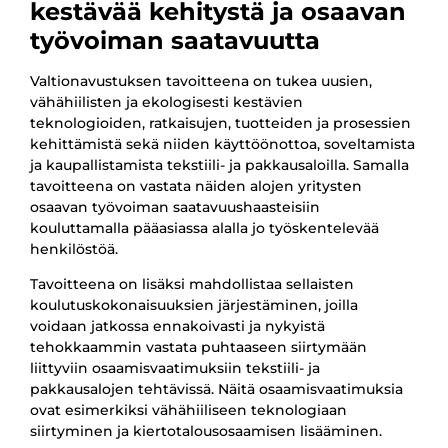
kestävää kehitystä ja osaavan
työvoiman saatavuutta
Valtionavustuksen tavoitteena on tukea uusien,
vähähiilisten ja ekologisesti kestävien
teknologioiden, ratkaisujen, tuotteiden ja prosessien
kehittämistä sekä niiden käyttöönottoa, soveltamista
ja kaupallistamista tekstiili- ja pakkausaloilla. Samalla
tavoitteena on vastata näiden alojen yritysten
osaavan työvoiman saatavuushaasteisiin
kouluttamalla pääasiassa alalla jo työskentelevää
henkilöstöä.
Tavoitteena on lisäksi mahdollistaa sellaisten
koulutuskokonaisuuksien järjestäminen, joilla
voidaan jatkossa ennakoivasti ja nykyistä
tehokkaammin vastata puhtaaseen siirtymään
liittyviin osaamisvaatimuksiin tekstiili- ja
pakkausalojen tehtävissä. Näitä osaamisvaatimuksia
ovat esimerkiksi vähähiiliseen teknologiaan
siirtyminen ja kiertotalousosaamisen lisääminen.