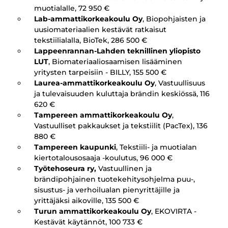
muotialalle, 72 950 €
Lab-ammattikorkeakoulu Oy
, Biopohjaisten ja
uusiomateriaalien kestävät ratkaisut
tekstiilialalla, BioTek, 286 500 €
Lappeenrannan-Lahden teknillinen yliopisto
LUT
, Biomateriaaliosaamisen lisääminen
yritysten tarpeisiin - BILLY, 155 500 €
Laurea-ammattikorkeakoulu Oy
, Vastuullisuus
ja tulevaisuuden kuluttaja brändin keskiössä, 116
620 €
Tampereen ammattikorkeakoulu Oy
,
Vastuulliset pakkaukset ja tekstiilit (PacTex), 136
880 €
Tampereen kaupunki
, Tekstiili- ja muotialan
kiertotalousosaaja -koulutus, 96 000 €
Työtehoseura ry,
Vastuullinen ja
brändipohjainen tuotekehitysohjelma puu-,
sisustus- ja verhoilualan pienyrittäjille ja
yrittäjäksi aikoville, 135 500 €
Turun ammattikorkeakoulu Oy
, EKOVIRTA -
Kestävät käytännöt, 100 733 €