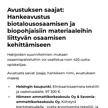
Avustuksen saajat:
Hankeavustus
biotalousosaamisen ja
biopohjaisiin materiaaleihin
liittyvän osaamisen
kehittämiseen
Hakijoiden suunnitelmien mukaan
osaamispalveluihin voi osallistua noin 420 uutta
opiskelijaa.
Avustusta saivat (saaja, hankkeen nimi, avustuksen
määrä)
Helsingin kaupunki
, Elinkaariosaamista tekstiili-
ja vaatetusalalle, 97 300 €
Hämeen ammattikorkeakoulu Oy & Savonia-
ammattikorkeakoulu Oy
, Kiihdytä
kiertotaloudella - Uutta arvonluontia tekstiili- ja