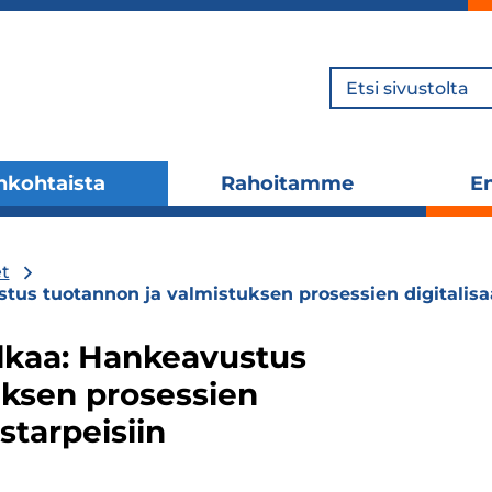
Hae
nkohtaista
Rahoitamme
En
Laajenna
Laajenna
alavalikko
alavalikko
t
us tuotannon ja valmistuksen prosessien digitalisa
lkaa: Hankeavustus
uksen prosessien
starpeisiin