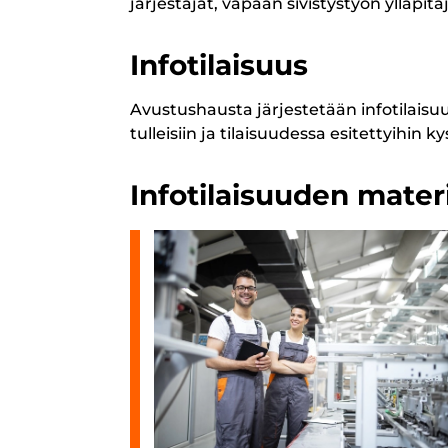
järjestäjät, vapaan sivistystyön ylläpi
Infotilaisuus
Avustushausta järjestetään infotilaisuu
tulleisiin ja tilaisuudessa esitettyihin k
Infotilaisuuden materi