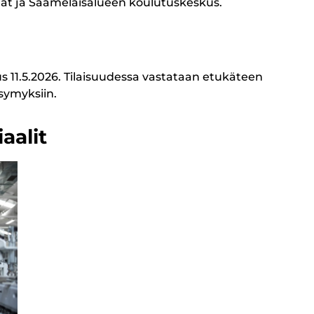
täjät ja Saamelaisalueen koulutuskeskus.
s 11.5.2026. Tilaisuudessa vastataan etukäteen
ysymyksiin.
aalit