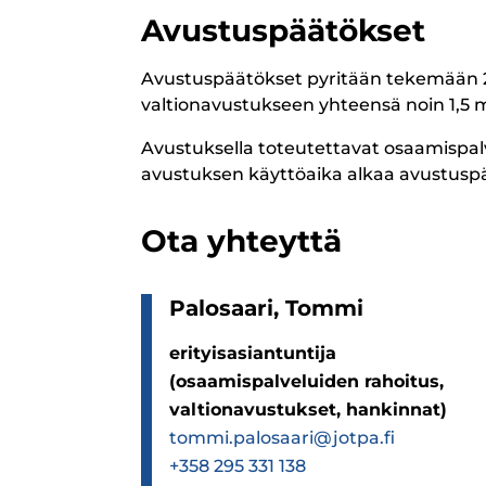
Avustuspäätökset
Avustuspäätökset pyritään tekemään 
valtionavustukseen yhteensä noin 1,5 
Avustuksella toteutettavat osaamispal
avustuksen käyttöaika alkaa avustuspä
Ota yhteyttä
Palo­saari, Tommi
erityisasiantuntija
(osaamispalveluiden rahoitus,
valtionavustukset, hankinnat)
tommi.palosaari@jotpa.fi
+358 295 331 138