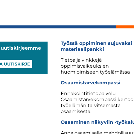
Työssä oppiminen sujuvaksi 
a uutiskirjeemme
materiaalipankki
Tietoa ja vinkkejä
A UUTISKIRJE
oppimisvaikeuksien
huomioimiseen työelämässä
Osaamistarvekompassi
Ennakointitietopalvelu
Osaamistarvekompassi kertoo
työelämän tarvitsemasta
osaamisesta.
Osaaminen näkyviin -työkal
Anna osaamiselle mahdollisuu