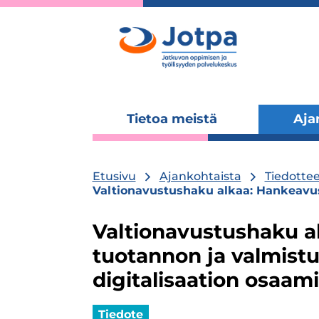
Tietoa meistä
Aja
Laajenna
alavalikko
Etusivu
Ajankohtaista
Tiedottee
Valtionavustushaku alkaa: Hankeavust
Valtionavustushaku a
tuotannon ja valmist
digitalisaation osaami
Tiedote