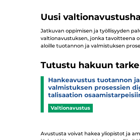
Uusi valtionavustush
Jatkuvan oppimisen ja työllisyyden pa
valtionavustuksen, jonka tavoitteena o
aloille tuotannon ja valmistuksen prose
Tutustu hakuun tark
Han­kea­vus­tus tuo­tan­non ja
val­mis­tuk­sen pro­ses­sien di
ta­li­saa­tion osaa­mis­tar­pei­sii
Valtionavustus
Avustusta voivat hakea yliopistot ja 