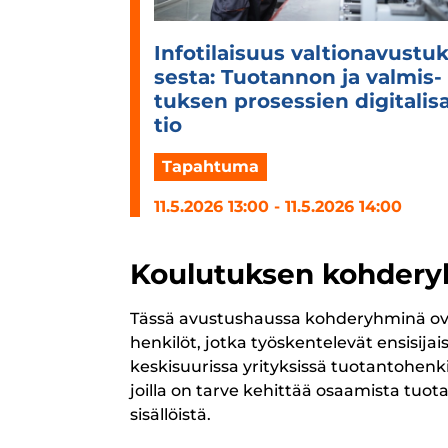
Info­ti­lai­suus val­tio­na­vus­tu
sesta: Tuo­tan­non ja val­mis­
tuk­sen pro­ses­sien digi­ta­li­s
tio
Tapahtuma
11.5.2026 13:00 - 11.5.2026 14:00
Koulutuksen kohder
Tässä avustushaussa kohderyhminä ova
henkilöt, jotka työskentelevät ensisijais
keskisuurissa yrityksissä tuotantohenk
joilla on tarve kehittää osaamista tuot
sisällöistä.