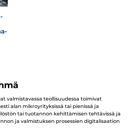
k­
aa­
yhmä
t valmistavassa teollisuudessa toimivat
esti alan mikroyrityksissä tai pienissä ja
ilöstön tai tuotannon kehittämisen tehtävissä ja
annon ja valmistuksen prosessien digitalisaation