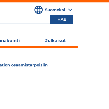
Suomeksi
,
Valitse
kieli
nakointi
Julkaisut
Laajenna
alavalikko
ation osaamistarpeisiin