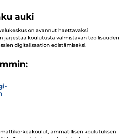
aku auki
lvelukeskus on avannut haettavaksi
n järjestää koulutusta valmistavan teollisuuden
ssien digitalisaation edistämiseksi.
emmin:
gi­
n
ammattikorkeakoulut, ammatillisen koulutuksen