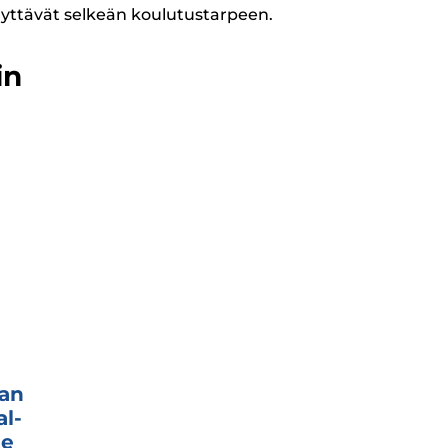
ynnyttävät selkeän koulutustarpeen.
in
van
al­
le