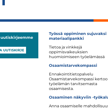
Työssä oppiminen sujuvaksi 
a uutiskirjeemme
materiaalipankki
Tietoa ja vinkkejä
A UUTISKIRJE
oppimisvaikeuksien
huomioimiseen työelämässä
Osaamistarvekompassi
Ennakointitietopalvelu
Osaamistarvekompassi kertoo
työelämän tarvitsemasta
osaamisesta.
Osaaminen näkyviin -työkal
Anna osaamiselle mahdollisuu