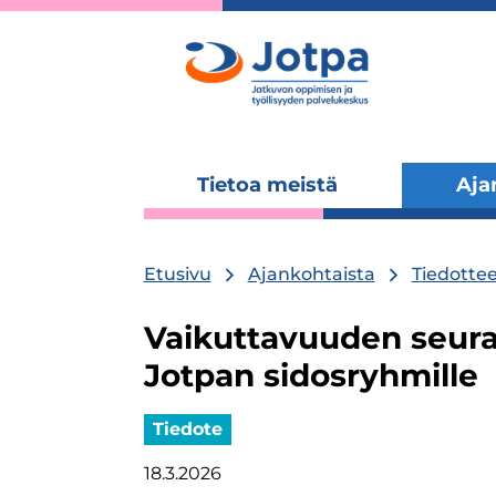
Tietoa meistä
Aja
Laajenna
alavalikko
Etusivu
Ajankohtaista
Tiedottee
Vaikuttavuuden seura
Jotpan sidosryhmille
Tiedote
18.3.2026