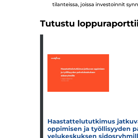
tilanteissa, joissa investoinnit s
Tutustu loppuraportti
Haas­tat­te­lu­tut­ki­mus jat­ku­
oppi­mi­sen ja työl­li­syy­den p
ve­lu­kes­kuk­sen sidos­ryh­mil