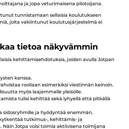
oittajana ja jopa veturimaisena pilotoijana.
tunut tunnistamaan sellaisia koulutukseen
miä, joita vakiintunut koulutusjärjestelmä ei
jakaa tietoa näkyvämmin
laisia kehittämisehdotuksia, joiden avulla Jotpan
itysten kanssa.
vahvistaa rooliaan esimerkiksi viestinnän keinoin.
isuutta myös laajemmalle yleisölle.
sta tulisi kehittää sekä lyhyellä että pitkällä
aa sidosryhmille ja hyödyntää enemmän.
kytkentää tutkimus-, kehittämis- ja
Näin Jotpa voisi toimia aktiivisena toimijana