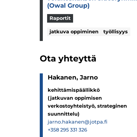
(Owal Group)
Raportit
jatkuva oppiminen
työllisyys
Ota yhteyttä
Haka­nen, Jarno
kehittämispäällikkö
(jatkuvan oppimisen
verkostoyhteistyö, strateginen
suunnittelu)
jarno.hakanen@jotpa.fi
+358 295 331 326