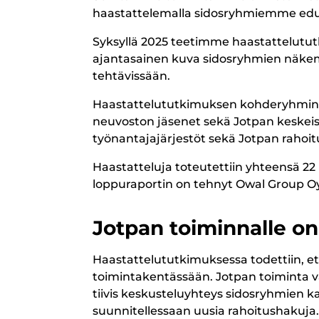
haastattelemalla sidosryhmiemme edu
Syksyllä 2025 teetimme haastattelutut
ajantasainen kuva sidosryhmien näkemy
tehtävissään.
Haastattelututkimuksen kohderyhminä 
neuvoston jäsenet sekä Jotpan keskeis
työnantajajärjestöt sekä Jotpan rahoituk
Haastatteluja toteutettiin yhteensä 22 
loppuraportin on tehnyt Owal Group Oy
Jotpan toiminnalle on
Haastattelututkimuksessa todettiin, et
toimintakentässään. Jotpan toiminta va
tiivis keskusteluyhteys sidosryhmien 
suunnitellessaan uusia rahoitushakuja