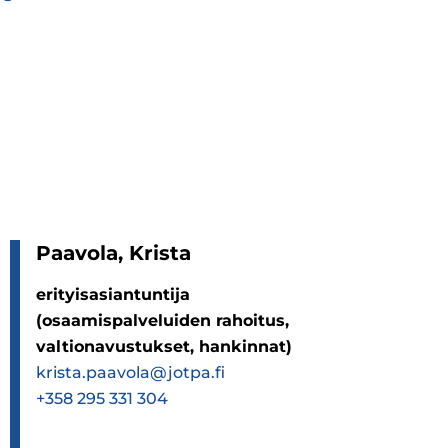
Paa­vola, Krista
erityisasiantuntija
(osaamispalveluiden rahoitus,
valtionavustukset, hankinnat)
krista.paavola@jotpa.fi
+358 295 331 304