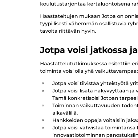
koulutustarjontaa kertaluontoisena rah
Haastateltujen mukaan Jotpa on onnis
tyypillisesti vähemmän osallistuvia ryh
tavoita riittävän hyvin.
Jotpa voisi jatkossa 
Haastattelututkimuksessa esitettiin eri
toiminta voisi olla yhä vaikuttavampaa:
Jotpa voisi tiivistää yhteistyötä yr
Jotpa voisi lisätä näkyvyyttään ja 
Tämä konkretisoisi Jotpan tarpeell
Toiminnan vaikuttavuuden todentami
aikavälillä.
Hankkeiden oppeja voitaisiin jak
Jotpa voisi vahvistaa toimintansa 
innovaatiotoiminnan panostuksiin. 