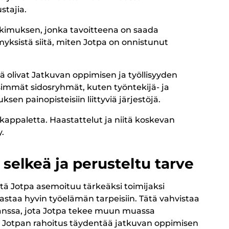
stajia.
kimuksen, jonka tavoitteena on saada
ksistä siitä, miten Jotpa on onnistunut
olivat Jatkuvan oppimisen ja työllisyyden
immät sidosryhmät, kuten työntekijä- ja
sen painopisteisiin liittyviä järjestöjä.
kappaletta. Haastattelut ja niitä koskevan
.
 selkeä ja perusteltu tarve
tä Jotpa asemoituu tärkeäksi toimijaksi
staa hyvin työelämän tarpeisiin. Tätä vahvistaa
kanssa, jota Jotpa tekee muun muassa
. Jotpan rahoitus täydentää jatkuvan oppimisen