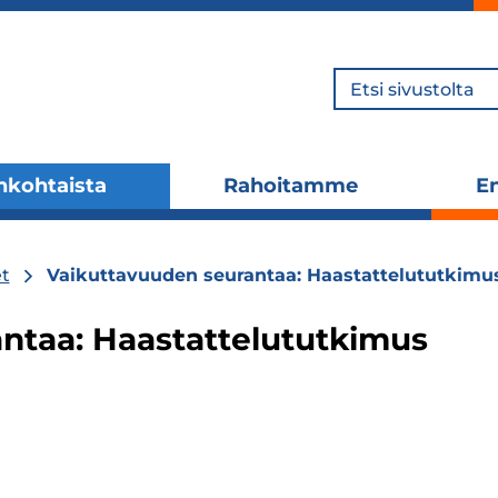
Hae
nkohtaista
Rahoitamme
En
Laajenna
Laajenna
alavalikko
alavalikko
t
Vaikuttavuuden seurantaa: Haastattelututkimus
ntaa: Haastattelututkimus