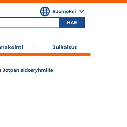
Suomeksi
,
Valitse
kieli
nakointi
Julkaisut
Laajenna
alavalikko
 Jotpan sidosryhmille