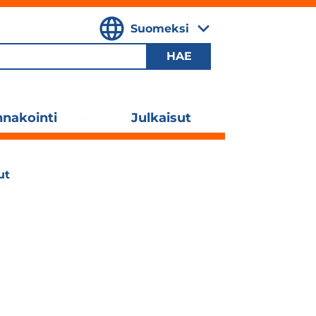
Suomeksi
,
Valitse
kieli
nakointi
Julkaisut
Laajenna
alavalikko
ut