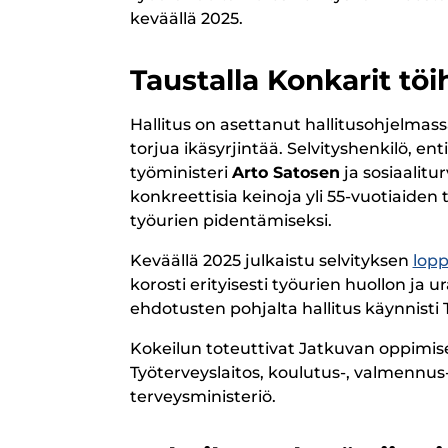
keväällä 2025.
Taustalla Konkarit töih
Hallitus on asettanut hallitusohjelmass
torjua ikäsyrjintää. Selvityshenkilö, en
työministeri
Arto Satosen
ja sosiaalitu
konkreettisia keinoja yli 55-vuotiaiden
työurien pidentämiseksi.
Keväällä 2025 julkaistu selvityksen
lopp
korosti erityisesti työurien huollon ja 
ehdotusten pohjalta hallitus käynnist
Kokeilun toteuttivat Jatkuvan oppimise
Työterveyslaitos, koulutus-, valmennus-
terveysministeriö.