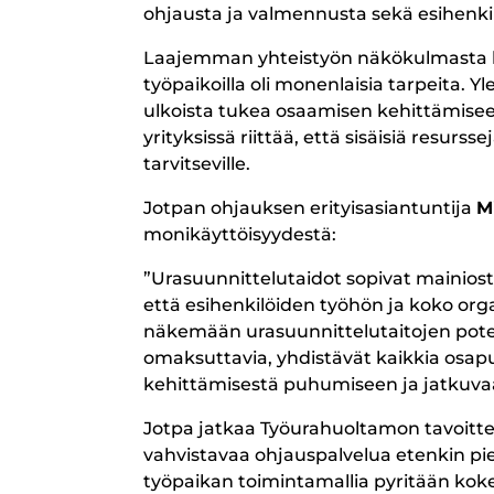
ohjausta ja valmennusta sekä esihenkilöi
Laajemman yhteistyön näkökulmasta koke
työpaikoilla oli monenlaisia tarpeita. Y
ulkoista tukea osaamisen kehittämiseen
yrityksissä riittää, että sisäisiä resur
tarvitseville.
Jotpan ohjauksen erityisasiantuntija
M
monikäyttöisyydestä:
”Urasuunnittelutaidot sopivat mainiosti 
että esihenkilöiden työhön ja koko org
näkemään urasuunnittelutaitojen potent
omaksuttavia, yhdistävät kaikkia osapu
kehittämisestä puhumiseen ja jatkuva
Jotpa jatkaa Työurahuoltamon tavoittei
vahvistavaa ohjauspalvelua etenkin pie
työpaikan toimintamallia pyritään kok