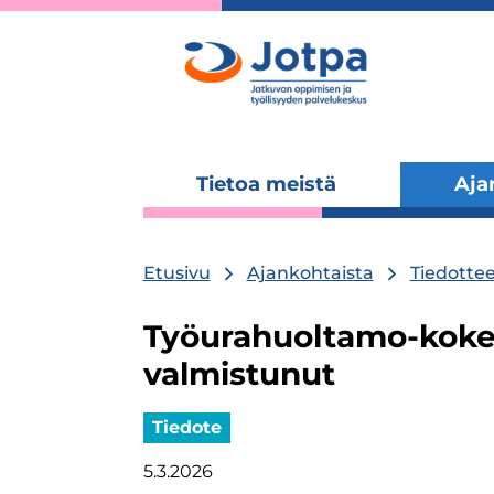
Tietoa meistä
Aja
Laajenna
alavalikko
Etusivu
Ajankohtaista
Tiedottee
Työurahuoltamo-kokei
valmistunut
Tiedote
5.3.2026