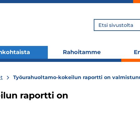
Hae
nkohtaista
Rahoitamme
En
Laajenna
Laajenna
alavalikko
alavalikko
t
Työurahuoltamo-kokeilun raportti on valmistun
lun raportti on