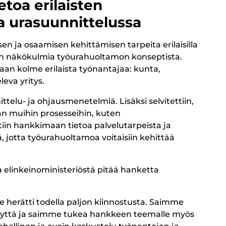
etoa erilaisten
a urasuunnittelussa
sen ja osaamisen kehittämisen tarpeita erilaisilla
ojen näkökulmia työurahuoltamon konseptista.
aan kolme erilaista työnantajaa: kunta,
leva yritys.
nittelu- ja ohjausmenetelmiä. Lisäksi selvitettiin,
n muihin prosesseihin, kuten
tiin hankkimaan tietoa palvelutarpeista ja
, jotta työurahuoltamoa voitaisiin kehittää
a elinkeinoministeriöstä pitää hanketta
 herätti todella paljon kiinnostusta. Saimme
keyttä ja saimme tukea hankkeen teemalle myös