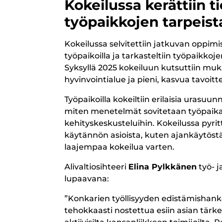
Kokeilussa kerättiin ti
työpaikkojen tarpeist
Kokeilussa selvitettiin jatkuvan oppimi
työpaikoilla ja tarkasteltiin työpaikk
Syksyllä 2025 kokeiluun kutsuttiin muk
hyvinvointialue ja pieni, kasvua tavoitte
Työpaikoilla kokeiltiin erilaisia urasuun
miten menetelmät sovitetaan työpaika
kehityskeskusteluihin. Kokeilussa pyrit
käytännön asioista, kuten ajankäytöstä
laajempaa kokeilua varten.
Alivaltiosihteeri
Elina Pylkkänen
työ- j
lupaavana:
”Konkarien työllisyyden edistämishanke
tehokkaasti nostettua esiin asian tär