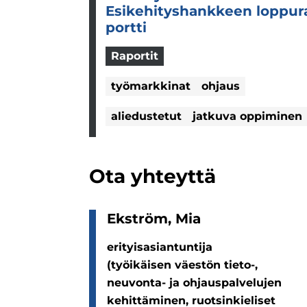
Esi­ke­hi­tys­hank­keen lop­pu­r
portti
Raportit
työmarkkinat
ohjaus
aliedustetut
jatkuva oppiminen
Ota yhteyttä
Ekström, Mia
erityisasiantuntija
(työikäisen väestön tieto-,
neuvonta- ja ohjauspalvelujen
kehittäminen, ruotsinkieliset