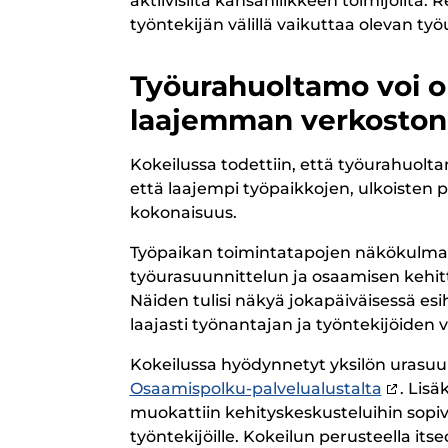
aktiivisilta kansanliikkeen toimijoilta.
työntekijän välillä vaikuttaa olevan ty
Työurahuoltamo voi ol
laajemman verkoston
Kokeilussa todettiin, että työurahuolt
että laajempi työpaikkojen, ulkoisten p
kokonaisuus.
Työpaikan toimintatapojen näkökulmast
työurasuunnittelun ja osaamisen kehitt
Näiden tulisi näkyä jokapäiväisessä esi
laajasti työnantajan ja työntekijöiden
Kokeilussa hyödynnetyt yksilön urasuunn
Osaamispolku-palvelualustalta
. Lisä
muokattiin kehityskeskusteluihin sopiviks
työntekijöille. Kokeilun perusteella its