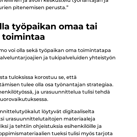
 Rehellinen ja avoin keskustelu työnantajan ja
öurien pitenemisen perusta.”
la työpaikan omaa tai
 toimintaa
amo voi olla sekä työpaikan oma toimintatapa
alveluntarjoajien ja tukipalveluiden yhteistyön
a tuloksissa korostuu se, että
ämisen tulee olla osa työnantajan strategiaa.
henkilötyössä, ja urasuunnittelua tulisi tehdä
 vuorovaikutuksessa.
ittelutyökalut löytyvät digitaaliselta
ksi urasuunnittelutaitojen materiaaleja
i ja tehtiin ohjeistuksia esihenkilöille ja
eoppimismateriaalien tueksi tulisi myös tarjota