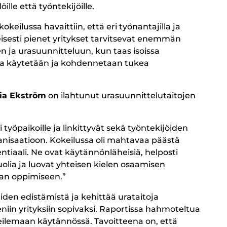
lle että työntekijöille.
ilussa havaittiin, että eri työnantajilla ja
leisesti pienet yritykset tarvitsevat enemmän
 ja urasuunnitteluun, kun taas isoissa
sseja käytetään ja kohdennetaan tukea
ia Ekström
on ilahtunut urasuunnittelutaitojen
työpaikoille ja linkittyvät sekä työntekijöiden
anisaatioon. Kokeilussa oli mahtavaa päästä
iaali. Ne ovat käytännönläheisiä, helposti
olia ja luovat yhteisen kielen osaamisen
an oppimiseen.”
den edistämistä ja kehittää urataitoja
niin yrityksiin sopivaksi. Raportissa hahmoteltua
eilemaan käytännössä. Tavoitteena on, että