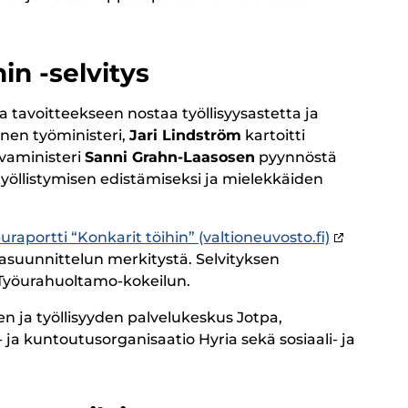
in -selvitys
a tavoitteekseen nostaa työllisyysastetta ja
tinen työministeri,
Jari Lindström
kartoitti
rvaministeri
Sanni Grahn-Laasosen
pyynnöstä
 työllistymisen edistämiseksi ja mielekkäiden
uraportti “Konkarit töihin” (valtioneuvosto.fi)
urasuunnittelun merkitystä. Selvityksen
i Työurahuoltamo-kokeilun.
n ja työllisyyden palvelukeskus Jotpa,
 ja kuntoutusorganisaatio Hyria sekä sosiaali- ja