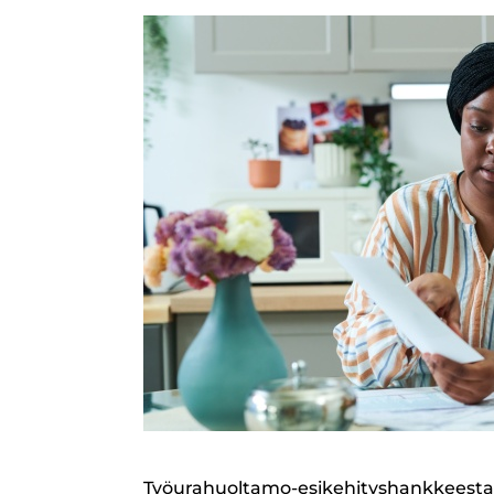
Työurahuoltamo-esikehityshankkeesta on