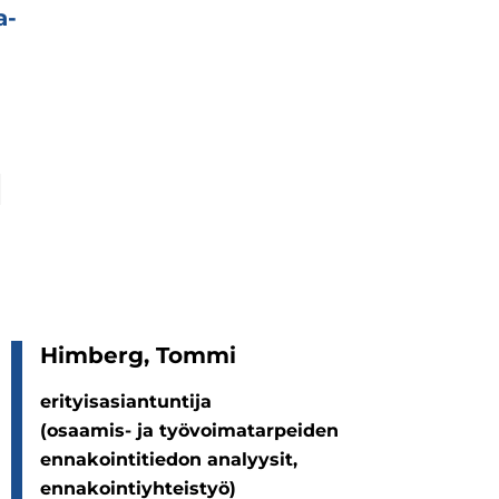
a­
Him­berg, Tommi
erityisasiantuntija
(osaamis- ja työvoimatarpeiden
ennakointitiedon analyysit,
ennakointiyhteistyö)