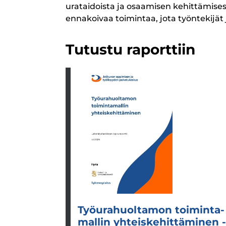
urataidoista ja osaamisen kehittämisest
ennakoivaa toimintaa, jota työntekijät 
Tutustu raporttiin
Työ­ura­huol­ta­mon toi­min­ta­
mal­lin yhteis­ke­hit­tä­mi­nen -